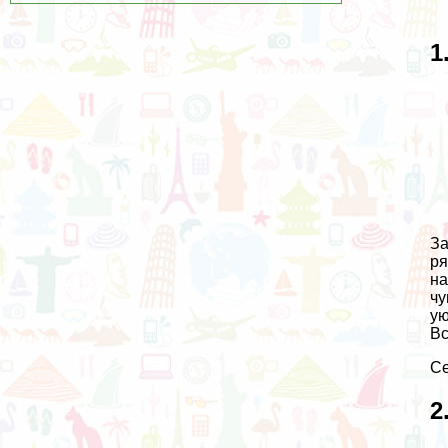
1
За
ря
на
чу
ую
Вс
Се
2