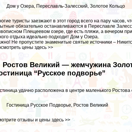
Дом у Озера, Переславль-Залесский, Золотое Кольцо
огие туристы заезжают в этот город всего на пару часов, 
ытные обязательно останавливаются в Переславле Залесско
вописном Плещеевом озере, где есть пляжи, а вечером пр
кого отдыха идеально подходит Дом у Озера.
жно! Не пропустите знаменитые святые источники – Никитс
осмотреть цены
здесь >>
. Ростов Великий — жемчужина Золот
остиница “Русское подворье”
стиница удачно расположена в центре маленького Ростова 
Гостиница Русское Подворье, Ростов Великий
отрите отзывы и цены
здесь >>