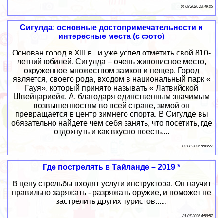
04 08 2026 23:49:25
Сигулда: основные достопримечательности и
интересные места (с фото)
Основан город в XIII в., и уже успел отметить свой 810-
летний юбилей. Сигулда – очень живописное место,
окруженное множеством замков и пещер. Город
является, своего рода, входом в национальный парк «
Гауя», который принято называть « Латвийской
Швейцарией«. А, благодаря единственным значимым
возвышенностям во всей стране, зимой он
превращается в центр зимнего спорта. В Сигулде вы
обязательно найдете чем себя занять, что посетить, где
отдохнуть и как вкусно поесть....
02 08 2026 5:40:27
Где пострелять в Тайланде – 2019 *
В цену стрельбы входят услуги инструктора. Он научит
правильно заряжать - разряжать оружие, и поможет не
застрелить других туристов......
31 07 2026 4:59:57