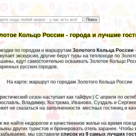
лотое Кольцо России - города и лучшие гост
ездки по городам и маршрутам
Золотого Кольца России
купает экскурсии, другие берут туры на теплоходе по Золо
шины, едут самостоятельно осваивать Золотое Кольцо Рос
аринных русских городов.
На карте: маршрут по городам Золотого Кольца России
ристический сезон наступает как тайфун:) С апреля по октя
рославль
, Владимир, Кострома, Иваново, Суздаль и Сергие
жет не сказаться на заполненности местных гостиниц и ка
к же найти недорогое и качественное жилье на время поезд
зывы других туристов и бронировать отель заранее. Чтобы
забываемо, мы составили
список из 9 самых лучших гос