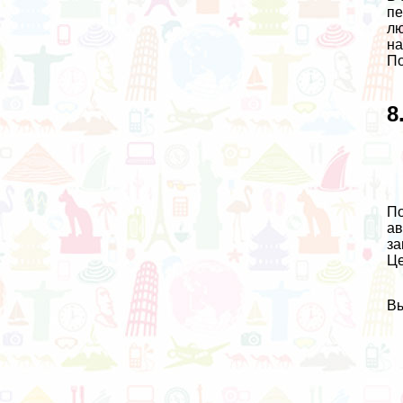
пе
лю
на
По
8
По
ав
за
Ц
Вы