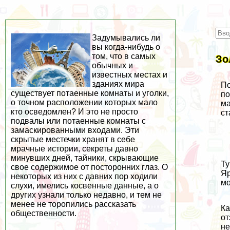
Задумывались ли
вы когда-нибудь о
том, что в самых
Зо
обычных и
известных местах и
зданиях мира
По
существует потаенные комнаты и уголки,
по
о точном расположении которых мало
ма
кто осведомлен? И это не просто
ст
подвалы или потаенные комнаты с
замаскированными входами. Эти
скрытые местечки хранят в себе
мрачные истории, секреты давно
минувших дней, тайники, скрывающие
Ту
свое содержимое от посторонних глаз. О
Я
некоторых из них с давних пор ходили
мо
слухи, имелись косвенные данные, а о
других узнали только недавно, и тем не
менее не торопились рассказать
Ка
общественности.
от
не