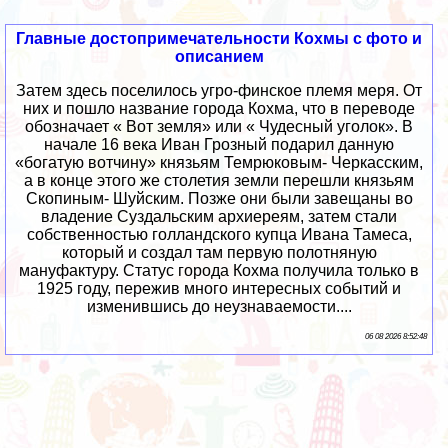
Главные достопримечательности Кохмы с фото и
описанием
Затем здесь поселилось угро-финское племя меря. От
них и пошло название города Кохма, что в переводе
обозначает « Вот земля» или « Чудесный уголок». В
начале 16 века Иван Грозный подарил данную
«богатую вотчину» князьям Темрюковым- Черкасским,
а в конце этого же столетия земли перешли князьям
Скопиным- Шуйским. Позже они были завещаны во
владение Суздальским архиереям, затем стали
собственностью голландского купца Ивана Тамеса,
который и создал там первую полотняную
мануфактуру. Статус города Кохма получила только в
1925 году, пережив много интересных событий и
изменившись до неузнаваемости....
06 08 2026 8:52:48