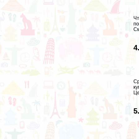
Чт
по
См
4
Ср
ку
Це
5