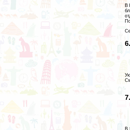
В 
бл
от
П
Се
6
Ую
См
7
В 