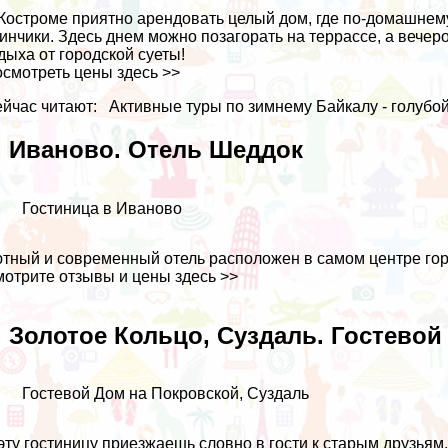
Костроме приятно арендовать целый дом, где по-домашнему
инчики. Здесь днем можно позагорать на террассе, а вечер
дыха от городской суеты!
осмотреть цены
здесь >>
йчас читают:
Активные туры по зимнему Байкалу - голубо
. Иваново. Отель Шеддок
Гостиница в Иваново
тный и современный отель расположен в самом центре гор
отрите отзывы и цены
здесь >>
. Золотое Кольцо, Суздаль. Гостево
Гостевой Дом на Покровской, Суздаль
эту гостиницу приезжаешь словно в гости к старым друзья