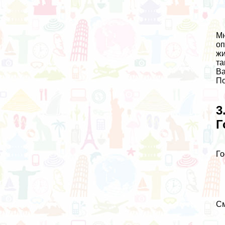
Мн
оп
жи
та
Ва
П
3
Г
Го
См