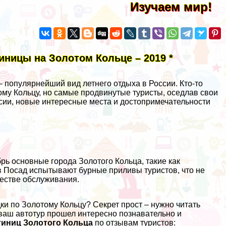
Изучаем мир!
иницы на Золотом Кольце – 2019 *
– популярнейший вид летнего отдыха в России. Кто-то
тому Кольцу, но самые продвинутые туристы, оседлав свои
сии, новые интересные места и достопримечательности
брь основные города Золотого Кольца, такие как
в Посад испытывают бурные приливы туристов, что не
честве обслуживания.
ки по Золотому Кольцу? Секрет прост – нужно читать
 ваш автотур прошел интересно познавательно и
тиниц Золотого Кольца
по отзывам туристов: