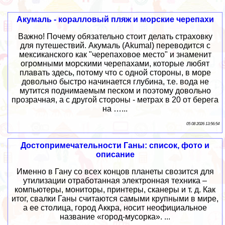
Акумаль - коралловый пляж и морские черепахи
Важно! Почему обязательно стоит делать страховку
для путешествий. Акумаль (Akumal) переводится с
мексиканского как "черепаховое место" и знаменит
огромными морскими черепахами, которые любят
плавать здесь, потому что с одной стороны, в море
довольно быстро начинается глубина, т.е. вода не
мутится поднимаемым песком и поэтому довольно
прозрачная, а с другой стороны - метрах в 20 от берега
на …...
05 08 2026 13:56:54
Достопримечательности Ганы: список, фото и
описание
Именно в Гану со всех концов планеты свозится для
утилизации отработанная электронная техника –
компьютеры, мониторы, принтеры, сканеры и т. д. Как
итог, свалки Ганы считаются самыми крупными в мире,
а ее столица, город Аккра, носит неофициальное
название «город-мусорка». ...