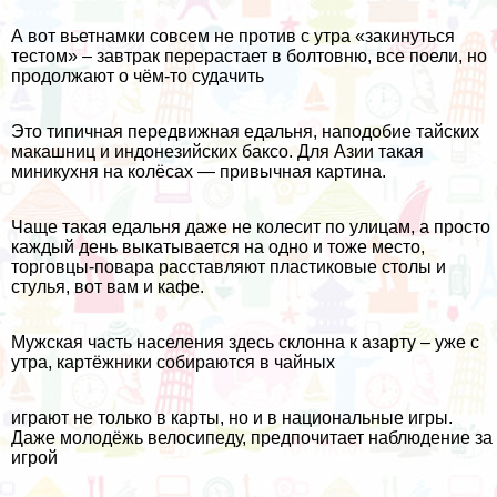
А вот вьетнамки совсем не против с утра «закинуться
тестом» – завтрак перерастает в болтовню, все поели, но
продолжают о чём-то судачить
Это типичная передвижная едальня, наподобие
тайских
макашниц
и
индонезийских баксо
. Для Азии такая
миникухня на колёсах — привычная картина.
Чаще такая едальня даже не колесит по улицам, а просто
каждый день выкатывается на одно и тоже место,
торговцы-повара расставляют пластиковые столы и
стулья, вот вам и кафе.
Мужская часть населения здесь склонна к азарту – уже с
утра, картёжники собираются в чайных
играют не только в карты, но и в национальные игры.
Даже молодёжь велосипеду, предпочитает наблюдение за
игрой