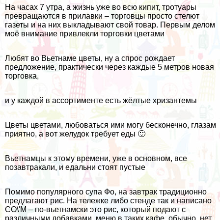
На часах 7 утра, а жизнь уже во всю кипит, тротуары
превращаются в прилавки – торговцы просто стелют
газеты и на них выкладывают свой товар. Первым делом
моё внимание привлекли торговки цветами
Любят во Вьетнаме цветы, ну а спрос рождает
предложение, практически через каждые 5 метров новая
торговка,
и у каждой в ассортименте есть жёлтые хризантемы
Цветы цветами, любоваться ими могу бесконечно, глазам
приятно, а вот желудок требует еды 🙂
Вьетнамцы к этому времени, уже в основном, все
позавтракали, и едальни стоят пустые
Помимо популярного супа Фо, на завтрак традиционно
предлагают рис. На тележке либо стенде так и написано
CO\'M – по-вьетнамски это рис, который подают с
различными добавками, меню в таких кафе, обычно, нет