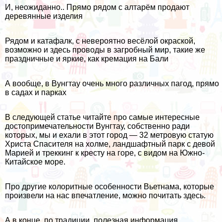
И, неожиданно.. Прямо рядом с алтарём продают
деревянные изделия
Рядом и катафалк, с невероятно весёлой окраской,
возможно и здесь проводы в загробный мир, такие же
праздничные и яркие, как
кремация на Бали
А вообще, в Вунгтау очень много различных пагод, прямо
в садах и парках
В следующей статье читайте про самые интересные
достопримечательности Вунгтау, собственно ради
которых, мы и ехали в этот город — 32 метровую статую
Христа Спасителя на холме, ландшафтный парк с девой
Марией и треккинг к кресту на горе, с видом на Южно-
Китайское море.
Про другие колоритные особенности Вьетнама, которые
произвели на нас впечатление, можно почитать
здесь
.
А в конце, по традиции, полезная информация.