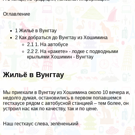
Оглавление
1
Жильё в Вунгтау
2
Как добраться до Вунгтау из Хошимина
2.1
1. На автобусе
2.2
2. На «ракете» - лодке с подводными
крыльями Хошимин - Вунгтау
Жильё в Вунгтау
Мы приехали в Вунгтау из Хошимина около 10 вечера и,
недолго думая, остановились в первом попавшемся
гестхаусе рядом с автобусной станцией – тем более, он
устроил нас как по качеству, так и по цене.
Наш гестхаус слева, зелёненький