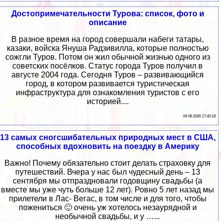
Достопримечательности Турова: список, фото и
описание
В разное время на город совершали набеги татары,
казаки, войска Януша Радзивилла, которые полностью
сожгли Туров. Потом он жил обычной жизнью одного из
советских посёлков. Статус города Туров получил в
августе 2004 года. Сегодня Туров – развивающийся
город, в котором развивается туристическая
инфраструктура для ознакомления туристов с его
историей....
04 08 2026 17:42:18
13 самых сногсшибательных природных мест в США,
способных вдохновить на поездку в Америку
Важно! Почему обязательно стоит делать страховку для
путешествий. Вчера у нас был чудесный день – 13
сентября мы отпраздновали годовщину свадьбы (а
вместе мы уже чуть больше 12 лет). Ровно 5 лет назад мы
прилетели в Лас- Вегас, в том числе и для того, чтобы
пожениться 🙂 очень уж хотелось незаурядной и
необычной свадьбы, и у …...