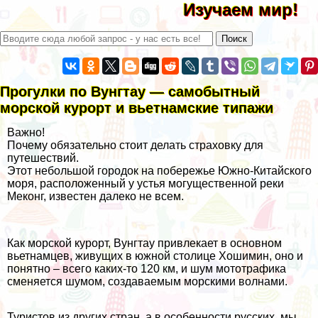
Изучаем мир!
Прогулки по Вунгтау — самобытный
морской курорт и вьетнамские типажи
Важно!
Почему обязательно стоит делать страховку для
путешествий.
Этот небольшой городок на побережье Южно-Китайского
моря, расположенный у устья могущественной реки
Меконг, известен далеко не всем.
Как морской курорт, Вунгтау привлекает в основном
вьетнамцев, живущих в южной столице Хошимин, оно и
понятно – всего каких-то 120 км, и шум мототрафика
сменяется шумом, создаваемым морскими волнами.
Туристов из других стран, а в особенности русских, мы