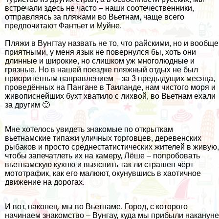
встречали здесь не часто – наши соотечественники,
отправляясь за пляжами во Вьетнам, чаще всего
предпочитают Фантьет и Муйне.
Пляжи в Вунгтау назвать не то, что райскими, но и вообще
приятными, у меня язык не повернулся бы, хоть они
длинные и широкие, но слишком уж многолюдные и
грязные. Но в нашей поездке пляжный отдых не был
приоритетным направлением – за 3 предыдущих месяца,
проведённых на Пангане
в Таиланде, нам
чистого моря и
живописнейших бухт
хватило с лихвой,
во Вьетнам ехали
за другим
🙂
Мне хотелось увидеть знакомые по открыткам
вьетнамские типажи уличных торговцев, деревенских
рыбаков и просто среднестатистических жителей в живую,
чтобы запечатлеть их на камеру, Лёше – попробовать
вьетнамскую кухню и выяснить так ли страшен чёрт
мототрафик, как его малюют, окунувшись в хаотичное
движение на дорогах.
И вот, наконец, мы во Вьетнаме. Город, с которого
начинаем знакомство – Вунгау, куда мы прибыли накануне