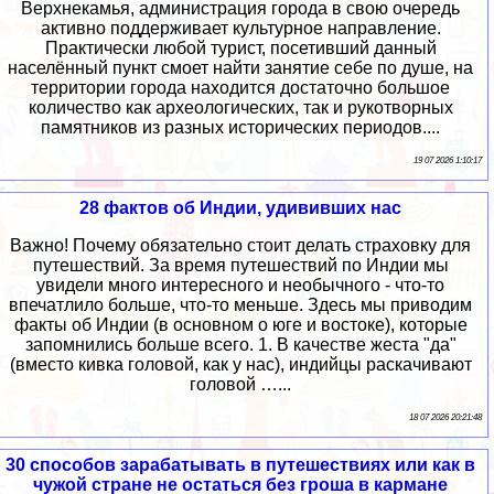
Верхнекамья, администрация города в свою очередь
активно поддерживает культурное направление.
Практически любой турист, посетивший данный
населённый пункт смоет найти занятие себе по душе, на
территории города находится достаточно большое
количество как археологических, так и рукотворных
памятников из разных исторических периодов....
19 07 2026 1:10:17
28 фактов об Индии, удививших нас
Важно! Почему обязательно стоит делать страховку для
путешествий. За время путешествий по Индии мы
увидели много интересного и необычного - что-то
впечатлило больше, что-то меньше. Здесь мы приводим
факты об Индии (в основном о юге и востоке), которые
запомнились больше всего. 1. В качестве жеста "да"
(вместо кивка головой, как у нас), индийцы раскачивают
головой …...
18 07 2026 20:21:48
30 способов зарабатывать в путешествиях или как в
чужой стране не остаться без гроша в кармане