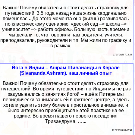
Важно! Почему обязательно стоит делать страховку для
путешествий. 3,5 года назад наша жизнь кардинально
поменялась. До этого момента она (жизнь) развивалась
по классическому сценарию: «деский сад –> школа –>
университет –> работа офисе». Большую часть времени
мы делали то, что говорили нам родители, учителя,
преподаватели, руководители и т.п. Мы жили по графику и
в рамках, …...
17 07 2026 7:13:38
Йога в Индии – Ашрам Шивананды в Керале
(Sivananda Ashram), наш личный опыт
Важно! Почему обязательно стоит делать страховку для
путешествий. Во время путешествия по Индии мы не раз
задумывались о занятиях йогой – ещё в Питере мы
периодически занимались ей в фитнесс-центре, а здесь
хотели уделить этому более в пристальное внимание, и
было интересно приобщиться к этой практике на её
родине. Во время нашего первого посещения
Тривандрума, …...
16 07 2026 20:42:50