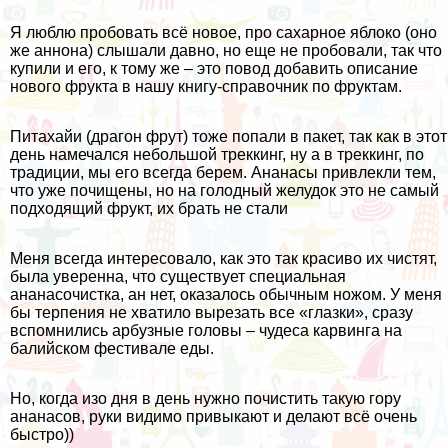
Я люблю пробовать всё новое, про сахарное яблоко (оно
же аннона) слышали давно, но еще не пробовали, так что
купили и его, к тому же – это повод добавить описание
нового фрукта в нашу
книгу-справочник по фруктам
.
Питахайи (драгон фрут) тоже попали в пакет, так как в этот
день намечался небольшой треккинг, ну а в треккинг, по
традиции, мы его всегда берем. Ананасы привлекли тем,
что уже почищены, но на голодный желудок это не самый
подходящий фрукт, их брать не стали
Меня всегда интересовало, как это так красиво их чистят,
была уверенна, что существует специальная
ананасочистка, ан нет, оказалось обычным ножом. У меня
бы терпения не хватило вырезать все «глазки», сразу
вспомнились арбузные головы – чудеса карвинга
на
балийском фестивале еды
.
Но, когда изо дня в день нужно почистить такую гору
ананасов, руки видимо привыкают и делают всё очень
быстро))