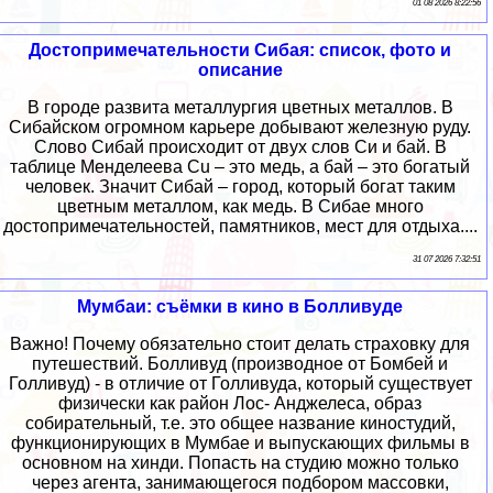
01 08 2026 8:22:56
Достопримечательности Сибая: список, фото и
описание
В городе развита металлургия цветных металлов. В
Сибайском огромном карьере добывают железную руду.
Слово Сибай происходит от двух слов Си и бай. В
таблице Менделеева Сu – это медь, а бай – это богатый
человек. Значит Сибай – город, который богат таким
цветным металлом, как медь. В Сибае много
достопримечательностей, памятников, мест для отдыха....
31 07 2026 7:32:51
Мумбаи: съёмки в кино в Болливуде
Важно! Почему обязательно стоит делать страховку для
путешествий. Болливуд (производное от Бомбей и
Голливуд) - в отличие от Голливуда, который существует
физически как район Лос- Анджелеса, образ
собирательный, т.е. это общее название киностудий,
функционирующих в Мумбае и выпускающих фильмы в
основном на хинди. Попасть на студию можно только
через агента, занимающегося подбором массовки,