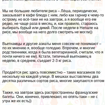
Мы не большие любители риса – Лёша, периодически,
заказывает в кафе блюда с ним, либо как гарнир к чему-то
острому, но всё-таки не на завтрак, а я вообще его ем
редко, не чаще раза в месяц, и, как правило, стараюсь
выбирать бурый или дикий. После недели
в Непале на
рисе
, мы вообще на него долго смотреть не могли))
Вьетнамцы и другие азиаты меня совсем не понимают –
по их мнению я, вообще голодаю. Впрочем, и многие
родственники, когда я была вегетарианкой, считали, что я
почти ничего не ем). Кстати, типичный вьетнамец в
неделю, в среднем, съедает 2-3 кг риса.
Продаётся рис здесь повсеместно – таких магазинов по
нескольку на каждой улице. В мешках выставлены два
десятка различных сортов риса, многие закупаются оптом
Также, на завтрак здесь распространены французские
багеты. Они, конечно, привлекают, но опять-таки – не с
утра же их есть))