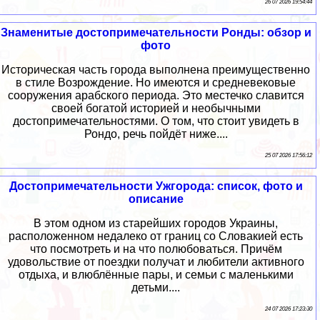
26 07 2026 19:54:44
Знаменитые достопримечательности Ронды: обзор и
фото
Историческая часть города выполнена преимущественно
в стиле Возрождение. Но имеются и средневековые
сооружения арабского периода. Это местечко славится
своей богатой историей и необычными
достопримечательностями. О том, что стоит увидеть в
Рондо, речь пойдёт ниже....
25 07 2026 17:56:12
Достопримечательности Ужгорода: список, фото и
описание
В этом одном из старейших городов Украины,
расположенном недалеко от границ со Словакией есть
что посмотреть и на что полюбоваться. Причём
удовольствие от поездки получат и любители активного
отдыха, и влюблённые пары, и семьи с маленькими
детьми....
24 07 2026 17:23:30