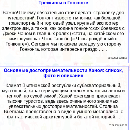
Треккинги в Гонконге
Важно! Почему обязательно стоит делать страховку для
путешествий. Гонконг известен многим, как большой
транспортный и торговый узел, крупный экспортёр
электроники, а также, как родина гонконгских боевиков с
Джеки Чаном в главных ролях (кстати, на китайском его
имя звучит как Чэнь Ганшэ́н (« Чэнь, рождённый в
Гонконге»). Сегодня мы покажем вам другую сторону
Гонконга, которая интересна граздо …...
06 08 2026 22:21:12
Основные достопримечательности Ханоя: список,
фото и описание
Климат Вьетнамской республики субэкваториальный,
муссонный, характеризующим теплым влажным летом и
теплой, но сухой зимой. Ханой ежегодно привлекает
тысячи туристов, ведь здесь очень много значимых,
увлекательных достопримечательностей. Столица
Вьетнама представлена в виде шумного мегаполиса, с
фантастической архитектурой и богатой историей....
05 08 2026 1:40:27