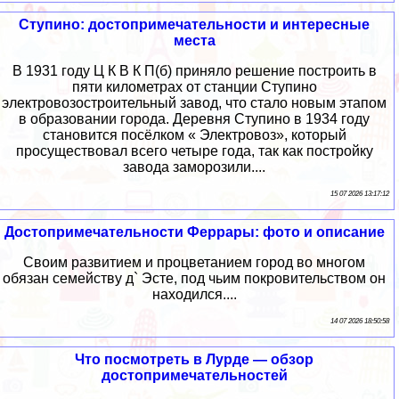
Ступино: достопримечательности и интересные
места
В 1931 году Ц К В К П(б) приняло решение построить в
пяти километрах от станции Ступино
электровозостроительный завод, что стало новым этапом
в образовании города. Деревня Ступино в 1934 году
становится посёлком « Электровоз», который
просуществовал всего четыре года, так как постройку
завода заморозили....
15 07 2026 13:17:12
Достопримечательности Феррары: фото и описание
Своим развитием и процветанием город во многом
обязан семейству д` Эсте, под чьим покровительством он
находился....
14 07 2026 18:50:58
Что посмотреть в Лурде — обзор
достопримечательностей