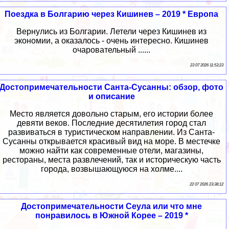
Поездка в Болгарию через Кишинев – 2019 * Европа
Вернулись из Болгарии. Летели через Кишинев из
экономии, а оказалось - очень интересно. Кишинев
очаровательный ......
23 07 2026 11:53:23
Достопримечательности Санта-Сусанны: обзор, фото
и описание
Место является довольно старым, его истории более
девяти веков. Последние десятилетия город стал
развиваться в туристическом направлении. Из Санта-
Сусанны открывается красивый вид на море. В местечке
можно найти как современные отели, магазины,
рестораны, места развлечений, так и историческую часть
города, возвышающуюся на холме....
22 07 2026 23:38:12
Достопримечательности Сеула или что мне
понравилось в Южной Корее – 2019 *