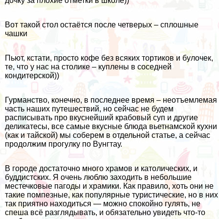
дочку за плохие отметки в школе))
Вот такой стол остаётся после четверых – сплошные
чашки
Пьют, кстати, просто кофе без всяких тортиков и булочек,
те, что у нас на столике – куплены в соседней
кондитерской))
Гурманство, конечно, в последнее время – неотъемлемая
часть наших путешествий, но сейчас не будем
расписывать про вкуснейший крабовый суп и другие
деликатесы, все самые вкусные блюда вьетнамской кухни
(как и
тайской
) мы соберем в отдельной статье, а сейчас
продолжим прогулку по Вунгтау.
В городе достаточно много храмов и католических, и
буддистских. Я очень люблю заходить в небольшие
местечковые пагоды и храмики. Как правило, хоть они не
такие помпезные, как популярные туристические, но в них
так приятно находиться — можно спокойно гулять, не
спеша всё разглядывать, и обязательно увидеть что-то