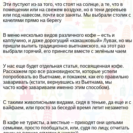
Эти пустуют из-за того, что стоят на солнце, а те, что в
помещении или на свежем воздухе, но в тени деревьев
или под навесом, почти все заняты. Мы выбрали столик с
качелями прямо на берегу
В меню несколько видов различного кофе – есть и
каппучино, и даже
дорогущий «какашковый» Лувак
, но мы
пришли выпить традиционно вьетнамского, на этот раз
выбрали горячий, его принесли вместе с зелёным чаем
У нас еще будет отдельная статья, посвященная кофе.
Расскажем про все разновидности, которые успели
попробовать во Вьетнаме, и покажем, как его правильно
заваривать (кстати, вернувшись из Вьетнама, мы
часто кофе завариваем именно этим способом).
С такими живописными видами, сидя в теньке, да еще и с
вайфаем, или просто за беседой время летит незаметно
В кафе не туристы, а местные – приходят они целыми
семьями, просто пообщаться, или, судя по лицу, отчитать