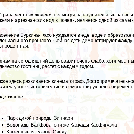
трана честных людей», несмотря на внушительные запасы м
келя и артезианских вод в почвах, является одной из самых
селение Буркина-Фасо нуждается в еде, воде и образовании
лониального прошлого. Сейчас дети демонстрируют жажду 
опроцентная.
ризм на сегодняшний день развит очень слабо, хотя местн
личество гостиниц растет с каждым годом.
кже здесь развивается кинематограф. Достопримечательно
хитектурные, исторические и демонстрирующие современн
одержание:
Парк дикой природы Зиниари
Водопады Банфора, они же Каскады Карфигуэла
Каменные истуканы Синду