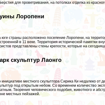
верстия для проветривания, на потолках отделка из красно
уины Лоропени
 юге страны расположено поселение Лоропени, на территор
строенной в 11 веке. Территория исторической памятки в
ристов представлены стены крепости, которые на сегодня
арк скульптур Лаонго
 инициативе местного скульптора Сирика Ки недалеко от д
ульптур под открытым небом. Со временем количество экспо
атным. Творения человеческого подобия, животного и абст
не местных пейзажей.