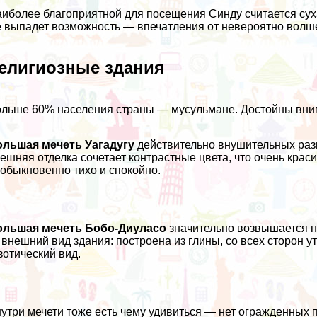
иболее благоприятной для посещения Синду считается сух
 выпадет возможность — впечатления от невероятно вол
елигиозные здания
льше 60% населения страны — мусульмане. Достойны вним
ольшая мечеть Уагадугу
действительно внушительных раз
ешняя отделка сочетает контрастные цвета, что очень крас
обыкновенно тихо и спокойно.
ольшая мечеть Бобо-Диуласо
значительно возвышается н
внешний вид здания: построена из глины, со всех сторон 
зотический вид.
утри мечети тоже есть чему удивиться — нет огражденных