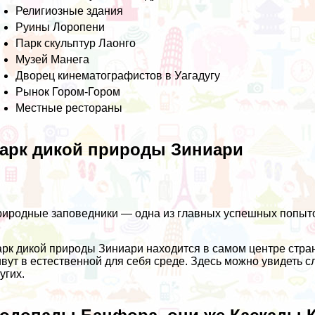
Религиозные здания
Руины Лоропени
Парк скульптур Лаонго
Музей Манега
Дворец кинематографистов в Уагадугу
Рынок Гором-Гором
Местные рестораны
арк дикой природы Зиниари
иродные заповедники — одна из главных успешных попыто
рк дикой природы Зиниари находится в самом центре стр
вут в естественной для себя среде. Здесь можно увидеть сл
угих.