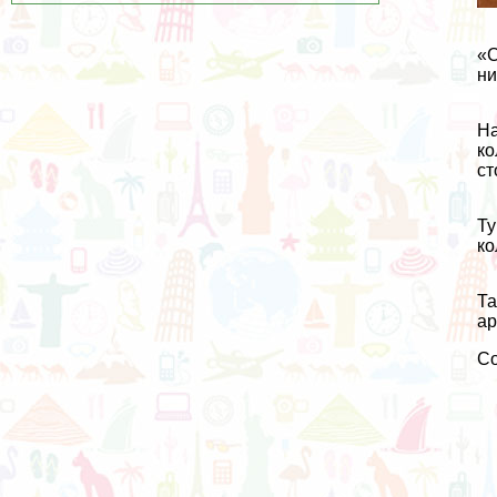
«С
ни
На
ко
ст
Ту
ко
Та
ар
С