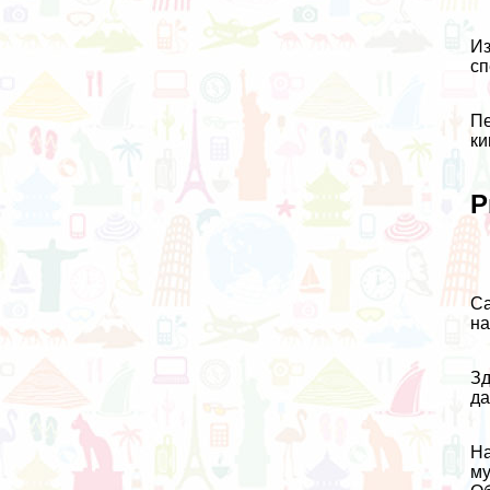
Из
сп
Пе
ки
Р
Са
на
Зд
да
На
му