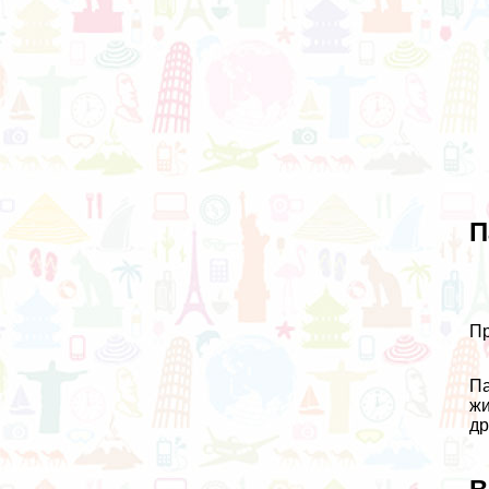
П
Пр
Па
жи
др