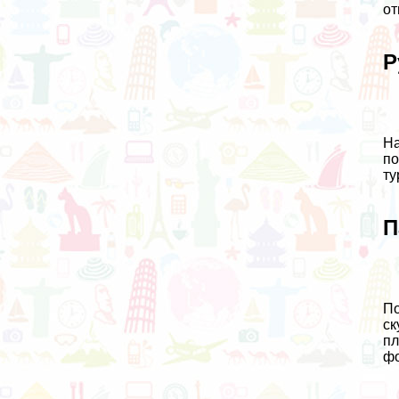
от
Р
На
по
ту
П
По
ск
пл
фо