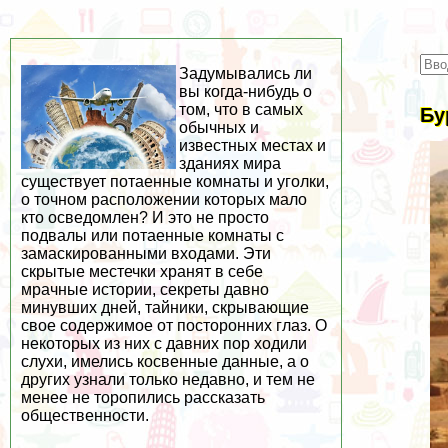
Задумывались ли
вы когда-нибудь о
том, что в самых
Бу
обычных и
известных местах и
зданиях мира
существует потаенные комнаты и уголки,
о точном расположении которых мало
кто осведомлен? И это не просто
подвалы или потаенные комнаты с
замаскированными входами. Эти
скрытые местечки хранят в себе
мрачные истории, секреты давно
минувших дней, тайники, скрывающие
свое содержимое от посторонних глаз. О
некоторых из них с давних пор ходили
слухи, имелись косвенные данные, а о
других узнали только недавно, и тем не
менее не торопились рассказать
общественности.