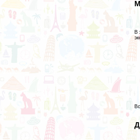
М
В 
эк
Во
Д