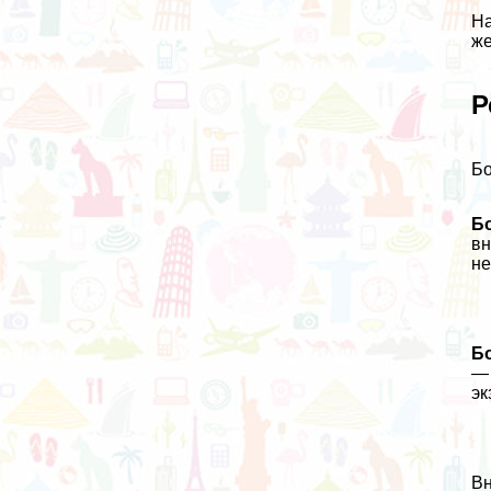
На
же
Р
Бо
Б
вн
не
Б
— 
эк
Вн