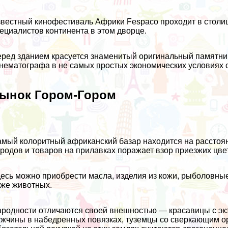
вестный кинофестиваль Африки Fespaco проходит в столиц
ециалистов континента в этом дворце.
ред зданием красуется знаменитый оригинальный памятник
нематографа в не самых простых экономических условиях 
ынок Гором-Гором
мый колоритный африканский базар находится на расстоян
родов и товаров на прилавках поражает взор приезжих цве
есь можно приобрести масла, изделия из кожи, рыболовны
же животных.
родности отличаются своей внешностью — красавицы с эк
жчины в набедренных повязках, туземцы со сверкающим ор