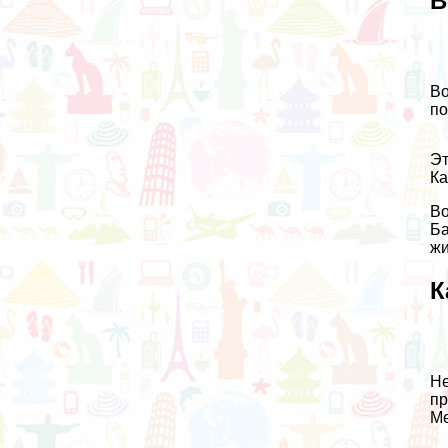
В
Во
по
Эт
Ка
Во
Ба
жи
К
Не
пр
Ме