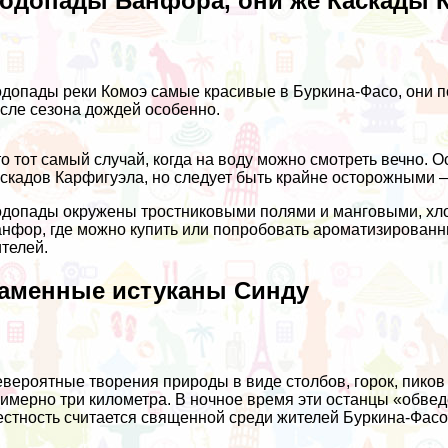
одопады Банфора, они же Каскады 
допады реки Комоэ самые красивые в Буркина-Фасо, они п
сле сезона дождей особенно.
о тот самый случай, когда на воду можно смотреть вечно. 
скадов Карфигуэла, но следует быть крайне осторожными —
допады окружены тростниковыми полями и манговыми, хло
нфор, где можно купить или попробовать ароматизированн
телей.
аменные истуканы Синду
вероятные творения природы в виде столбов, горок, пико
имерно три километра. В ночное время эти останцы «обвед
стность считается священной среди жителей Буркина-Фасо