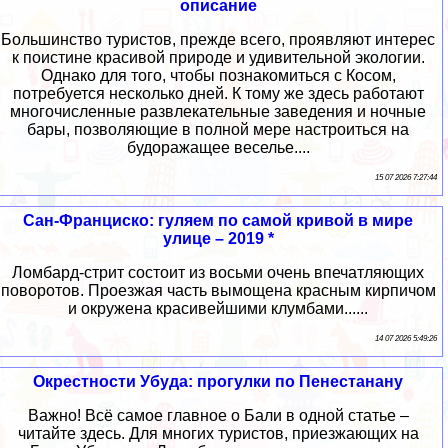
описание
Большинство туристов, прежде всего, проявляют интерес
к поистине красивой природе и удивительной экологии.
Однако для того, чтобы познакомиться с Косом,
потребуется несколько дней. К тому же здесь работают
многочисленные развлекательные заведения и ночные
бары, позволяющие в полной мере настроиться на
будоражащее веселье....
15 07 2026 7:27:44
Сан-Франциско: гуляем по самой кривой в мире
улице – 2019 *
Ломбард-стрит состоит из восьми очень впечатляющих
поворотов. Проезжая часть вымощена красным кирпичом
и окружена красивейшими клумбами......
14 07 2026 5:49:26
Окрестности Убуда: прогулки по Пенестанану
Важно! Всё самое главное о Бали в одной статье –
читайте здесь. Для многих туристов, приезжающих на