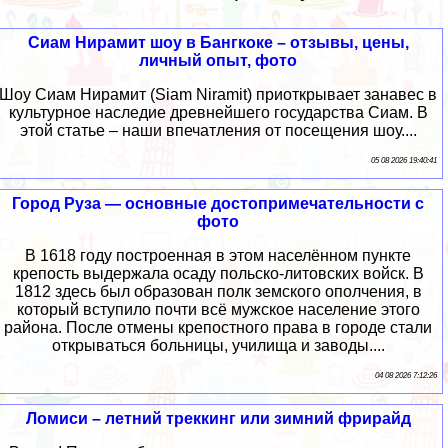
Сиам Нирамит шоу в Бангкоке – отзывы, цены,
личный опыт, фото
Шоу Сиам Нирамит (Siam Niramit) приоткрывает занавес в
культурное наследие древнейшего государства Сиам. В
этой статье – наши впечатления от посещения шоу....
05 08 2026 19:40:41
Город Руза — основные достопримечательности с
фото
В 1618 году построенная в этом населённом пункте
крепость выдержала осаду польско-литовских войск. В
1812 здесь был образован полк земского ополчения, в
который вступило почти всё мужское население этого
района. После отмены крепостного права в городе стали
открываться больницы, училища и заводы....
04 08 2026 7:12:26
Ломиси – летний треккинг или зимний фрирайд