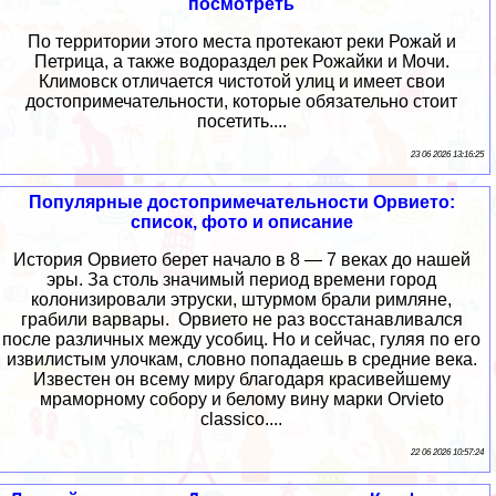
посмотреть
По территории этого места протекают реки Рожай и
Петрица, а также водораздел рек Рожайки и Мочи.
Климовск отличается чистотой улиц и имеет свои
достопримечательности, которые обязательно стоит
посетить....
23 06 2026 13:16:25
Популярные достопримечательности Орвието:
список, фото и описание
История Орвието берет начало в 8 — 7 веках до нашей
эры. За столь значимый период времени город
колонизировали этруски, штурмом брали римляне,
грабили варвары. Орвието не раз восстанавливался
после различных между усобиц. Но и сейчас, гуляя по его
извилистым улочкам, словно попадаешь в средние века.
Известен он всему миру благодаря красивейшему
мраморному собору и белому вину марки Orvieto
classico....
22 06 2026 10:57:24