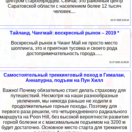
центром старообрядцев. Сейчас это районный центр
Саратовской области с населением более 12 тысяч
человек....
02 07 2026 5:29:34
Тайланд. Чангмай: воскресный рынок – 2019 *
Воскресный рынок в Чианг Май не просто место
шоппинга, это и приятная тусовка и своего рода
достопримечательность города......
01 07 2026 10:39:55
Самостоятельный треккинговый поход в Гималаи,
Аннапурна, подъем на Пун Хилл
Важно! Почему обязательно стоит делать страховку для
путешествий. Несмотря на наши разнообразные
увлечения, мы никогда раньше не ходили в
продолжительные горные походы. Поэтому для
первого раза решили, что четырехдневного радиального
маршрута на Poon Hill, без высокой вероятности развития
горной болезни и с максимальным подъемом на 3200 м
будет достаточно. Основное место старта для треккингов