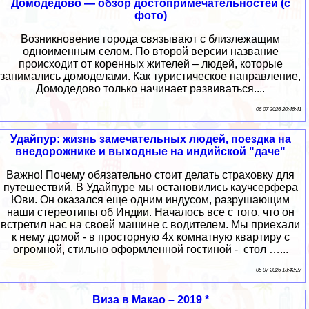
Домодедово — обзор достопримечательностей (с
фото)
Возникновение города связывают с близлежащим
одноименным селом. По второй версии название
происходит от коренных жителей – людей, которые
занимались домоделами. Как туристическое направление,
Домодедово только начинает развиваться....
06 07 2026 20:46:41
Удайпур: жизнь замечательных людей, поездка на
внедорожнике и выходные на индийской "даче"
Важно! Почему обязательно стоит делать страховку для
путешествий. В Удайпуре мы остановились каучсерфера
Юви. Он оказался еще одним индусом, разрушающим
наши стереотипы об Индии. Началось все с того, что он
встретил нас на своей машине с водителем. Мы приехали
к нему домой - в просторную 4х комнатную квартиру с
огромной, стильно оформленной гостиной - стол …...
05 07 2026 13:42:27
Виза в Макао – 2019 *