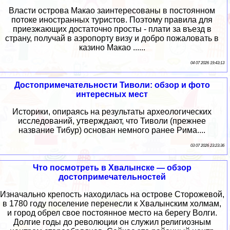
Власти острова Макао заинтересованы в постоянном
потоке иностранных туристов. Поэтому правила для
приезжающих достаточно просты - плати за въезд в
страну, получай в аэропорту визу и добро пожаловать в
казино Макао ......
04 07 2026 19:43:13
Достопримечательности Тиволи: обзор и фото
интересных мест
Историки, опираясь на результаты археологических
исследований, утверждают, что Тиволи (прежнее
название Тибур) основан немного ранее Рима....
03 07 2026 23:23:36
Что посмотреть в Хвалынске — обзор
достопримечательностей
Изначально крепость находилась на острове Сторожевой,
в 1780 году поселение перенесли к Хвалынским холмам,
и город обрел свое постоянное место на берегу Волги.
Долгие годы до революции он служил религиозным