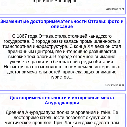
в регионе Аннапурны – …...
30 06 2026 6:32:21
Знаменитые достопримечательности Оттавы: фото и
описание
С 1867 года Оттава стала столицей канадского
государства. В городе развивалась промышленность и
транспортная инфраструктура. С конца XX века он стал
признанным центром, где интенсивно развиваются
высокие технологии. В городе огромное внимание
уделяется развитию безопасной среды обитания.
Несмотря на его молодость, в нем немало интересных
достопримечательностей, привлекающих внимание
туристов....
29 06 2026 13:39:52
Достопримечательности и интересные места
Анурадхапуры
Древняя Анурадхапура полна очарования и тайн. Ее
достопримечательности позволят окунуться в
мистическое прошлое Шри- Ланки и даже сделать там