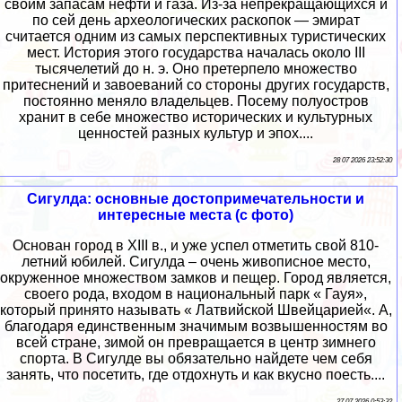
своим запасам нефти и газа. Из-за непрекращающихся и
по сей день археологических раскопок — эмират
считается одним из самых перспективных туристических
мест. История этого государства началась около III
тысячелетий до н. э. Оно претерпело множество
притеснений и завоеваний со стороны других государств,
постоянно меняло владельцев. Посему полуостров
хранит в себе множество исторических и культурных
ценностей разных культур и эпох....
28 07 2026 23:52:30
Сигулда: основные достопримечательности и
интересные места (с фото)
Основан город в XIII в., и уже успел отметить свой 810-
летний юбилей. Сигулда – очень живописное место,
окруженное множеством замков и пещер. Город является,
своего рода, входом в национальный парк « Гауя»,
который принято называть « Латвийской Швейцарией«. А,
благодаря единственным значимым возвышенностям во
всей стране, зимой он превращается в центр зимнего
спорта. В Сигулде вы обязательно найдете чем себя
занять, что посетить, где отдохнуть и как вкусно поесть....
27 07 2026 0:53:32