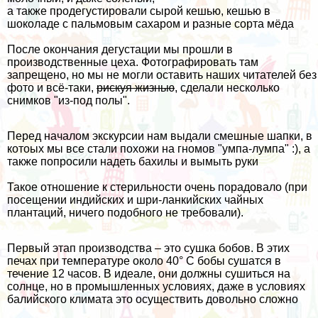
а также продегустировали сырой кешью, кешью в
шоколаде с пальмовым сахаром и разные сорта мёда
После окончания дегустации мы прошли в
производственные цеха. Фотографировать там
запрещено, но мы не могли оставить наших читателей без
фото и всё-таки,
рискуя жизнью
, сделали несколько
снимков "из-под полы".
Перед началом экскурсии нам выдали смешные шапки, в
котоых мы все стали похожи на гномов "умпа-лумпа" :), а
также попросили надеть бахилы и вымыть руки
Такое отношение к стерильности очень порадовало (при
посещении
индийских
и
шри-ланкийских
чайных
плантаций, ничего подобного не требовали).
Первый этап производства – это сушка бобов. В этих
печах при температуре около 40° C бобы сушатся в
течение 12 часов. В идеале, они должны сушиться на
солнце, но в промышленных условиях, даже в условиях
балийского климата это осуществить довольно сложно