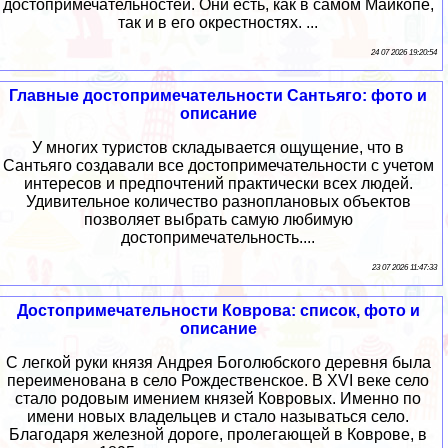
достопримечательностей. Они есть, как в самом Майкопе,
так и в его окрестностях. ...
24 07 2026 19:20:54
Главные достопримечательности Сантьяго: фото и
описание
У многих туристов складывается ощущение, что в
Сантьяго создавали все достопримечательности с учетом
интересов и предпочтений практически всех людей.
Удивительное количество разноплановых объектов
позволяет выбрать самую любимую
достопримечательность....
23 07 2026 11:47:33
Достопримечательности Коврова: список, фото и
описание
С легкой руки князя Андрея Боголюбского деревня была
переименована в село Рождественское. В XVI веке село
стало родовым имением князей Ковровых. Именно по
имени новых владельцев и стало называться село.
Благодаря железной дороге, пролегающей в Коврове, в