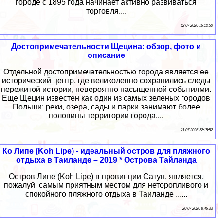
городе с 1895 года начинает активно развиваться
торговля....
22 07 2026 16:12:50
Достопримечательности Щецина: обзор, фото и
описание
Отдельной достопримечательностью города является ее
исторический центр, где великолепно сохранились следы
пережитой истории, невероятно насыщенной событиями.
Еще Щецин известен как один из самых зеленых городов
Польши: реки, озера, сады и парки занимают более
половины территории города....
21 07 2026 22:15:52
Ко Липе (Koh Lipe) - идеальный остров для пляжного
отдыха в Таиланде – 2019 * Острова Тайланда
Остров Липе (Koh Lipe) в провинции Сатун, является,
пожалуй, самым приятным местом для неторопливого и
спокойного пляжного отдыха в Таиланде ......
20 07 2026 8:46:33