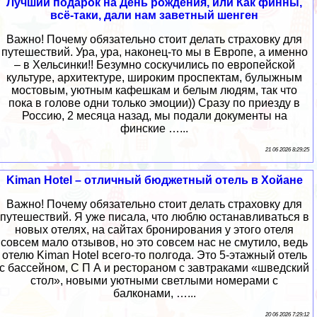
Лучший подарок на День рождения, или Как финны,
всё-таки, дали нам заветный шенген
Важно! Почему обязательно стоит делать страховку для
путешествий. Ура, ура, наконец-то мы в Европе, а именно
– в Хельсинки!! Безумно соскучились по европейской
культуре, архитектуре, широким проспектам, булыжным
мостовым, уютным кафешкам и белым людям, так что
пока в голове одни только эмоции)) Сразу по приезду в
Россию, 2 месяца назад, мы подали документы на
финские …...
21 06 2026 8:29:25
Kiman Hotel – отличный бюджетный отель в Хойане
Важно! Почему обязательно стоит делать страховку для
путешествий. Я уже писала, что люблю останавливаться в
новых отелях, на сайтах бронирования у этого отеля
совсем мало отзывов, но это совсем нас не смутило, ведь
отелю Kiman Hotel всего-то полгода. Это 5-этажный отель
с бассейном, С П А и рестораном с завтраками «шведский
стол», новыми уютными светлыми номерами с
балконами, …...
20 06 2026 7:29:12