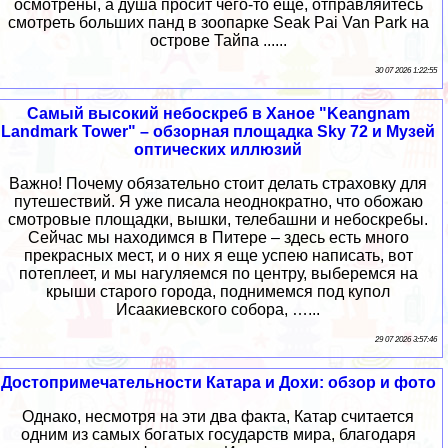
осмотрены, а душа просит чего-то еще, отправляйтесь
смотреть больших панд в зоопарке Seak Pai Van Park на
острове Тайпа ......
30 07 2026 1:22:55
Самый высокий небоскреб в Ханое "Keangnam
Landmark Tower" – обзорная площадка Sky 72 и Музей
оптических иллюзий
Важно! Почему обязательно стоит делать страховку для
путешествий. Я уже писала неоднократно, что обожаю
смотровые площадки, вышки, телебашни и небоскребы.
Cейчас мы находимся в Питере – здесь есть много
прекрасных мест, и о них я еще успею написать, вот
потеплеет, и мы нагуляемся по центру, выберемся на
крыши старого города, поднимемся под купол
Исаакиевского собора, …...
29 07 2026 3:57:46
Достопримечательности Катара и Дохи: обзор и фото
Однако, несмотря на эти два факта, Катар считается
одним из самых богатых государств мира, благодаря