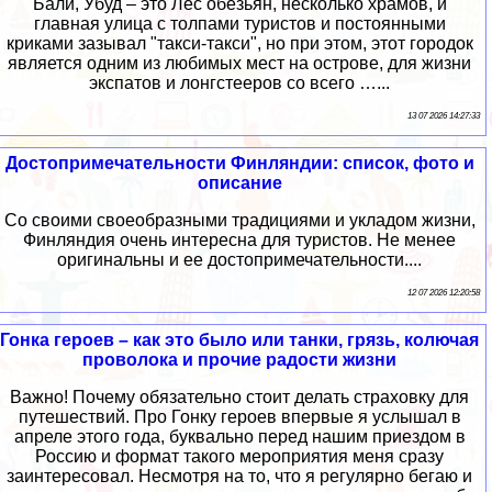
Бали, Убуд – это Лес обезьян, несколько храмов, и
главная улица с толпами туристов и постоянными
криками зазывал "такси-такси", но при этом, этот городок
является одним из любимых мест на острове, для жизни
экспатов и лонгстееров со всего …...
13 07 2026 14:27:33
Достопримечательности Финляндии: список, фото и
описание
Со своими своеобразными традициями и укладом жизни,
Финляндия очень интересна для туристов. Не менее
оригинальны и ее достопримечательности....
12 07 2026 12:20:58
Гонка героев – как это было или танки, грязь, колючая
проволока и прочие радости жизни
Важно! Почему обязательно стоит делать страховку для
путешествий. Про Гонку героев впервые я услышал в
апреле этого года, буквально перед нашим приездом в
Россию и формат такого мероприятия меня сразу
заинтересовал. Несмотря на то, что я регулярно бегаю и