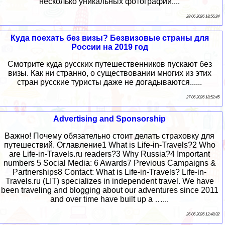
несколько уникальных фотографий....
28 06 2026 18:56:24
Куда поехать без визы? Безвизовые страны для
России на 2019 год
Смотрите куда русских путешественников пускают без
визы. Как ни странно, о существовании многих из этих
стран русские туристы даже не догадываются......
27 06 2026 18:52:45
Advertising and Sponsorship
Важно! Почему обязательно стоит делать страховку для
путешествий. Оглавление1 What is Life-in-Travels?2 Who
are Life-in-Travels.ru readers?3 Why Russia?4 Important
numbers 5 Social Media: 6 Awards7 Previous Campaigns &
Partnerships8 Contact: What is Life-in-Travels? Life-in-
Travels.ru (LIT) specializes in independent travel. We have
been traveling and blogging about our adventures since 2011
and over time have built up a …...
26 06 2026 12:48:32