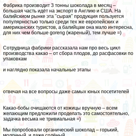
Фабрика производит 3 тонны шоколада в месяц –
большая часть идёт на экспорт в Англию и
США
. На
балийскиом рынке эта "сырая" продукция пользуется
популярностью только среди тех же европейских и
американских туристов, а балийцам она мало интересна,
для них чем больше goreng (жареный), тем лучше =)
Сотрудница фабрики рассказала нам про весь цикл
производства какао – от сбора плодов, до расфасовки по
упаковкам
и наглядно показала начальные этапы
отвечая на все вопросы даже самых юных посетителей
Какао-бобы очищаются от кожицы вручную – всем
желающим предложили проделать это самостоятельно,
задачка весьма не тривиальная =)
Мы попробовали органический шоколад – горький,
молочный, и даже солёный,