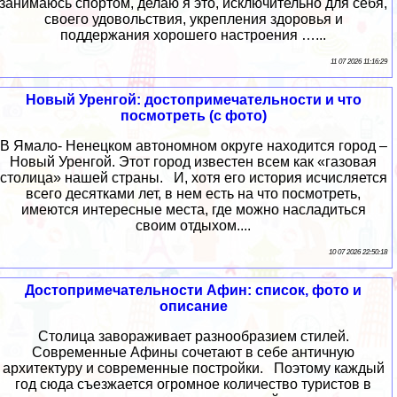
занимаюсь спортом, делаю я это, исключительно для себя,
своего удовольствия, укрепления здоровья и
поддержания хорошего настроения …...
11 07 2026 11:16:29
Новый Уренгой: достопримечательности и что
посмотреть (с фото)
В Ямало- Ненецком автономном округе находится город –
Новый Уренгой. Этот город известен всем как «газовая
столица» нашей страны. И, хотя его история исчисляется
всего десятками лет, в нем есть на что посмотреть,
имеются интересные места, где можно насладиться
своим отдыхом....
10 07 2026 22:50:18
Достопримечательности Афин: список, фото и
описание
Столица завораживает разнообразием стилей.
Современные Афины сочетают в себе античную
архитектуру и современные постройки. Поэтому каждый
год сюда съезжается огромное количество туристов в