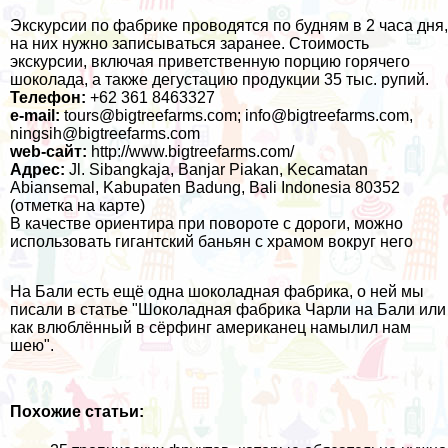
Экскурсии по фабрике проводятся по будням в 2 часа дня,
на них нужно записываться заранее. Стоимость
экскурсии, включая приветственную порцию горячего
шоколада, а также дегустацию продукции 35 тыс. рупий.
Телефон:
+62 361 8463327
e-mail:
tours@bigtreefarms.com
;
info@bigtreefarms.com
,
ningsih@bigtreefarms.com
web-сайт:
http://www.bigtreefarms.com/
Адрес:
Jl. Sibangkaja, Banjar Piakan, Kecamatan
Abiansemal, Kabupaten Badung, Bali Indonesia 80352
(
отметка на карте
)
В качестве ориентира при повороте c дороги, можно
использовать гигантский баньян с храмом вокруг него
На Бали есть ещё одна шоколадная фабрика, о ней мы
писали в статье "
Шоколадная фабрика Чарли на Бали или
как влюблённый в сёрфинг американец намылил нам
шею
".
Похожие статьи: