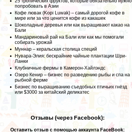
25 тропических фруктов, которые обязательно нужно
попробовать в Азии
Кофе лювак (Kopi Luwak) – самый дорогой кофе в
мире или за что ценится кофе из какашек
Шоколадные деревья или как выращивают какао на
Бали
Мандариновый рай на Бали или как мы помогали
собирать урожай
Муннар – керальская столица специй
Нувара-Элия: бескрайние чайные плантации Шри-
Ланки
Клубничные фермы в Камерон-Хайлэндс
Озеро Кенир – бизнес по разведению рыбы и спа на
рыбной ферме
Бизнес по выращиванию съедобных птичьих гнёзд
или $3000 за китайский деликатес
Отзывы (через Facebook):
Оставить отзыв с помощью аккаунта FaceBook: