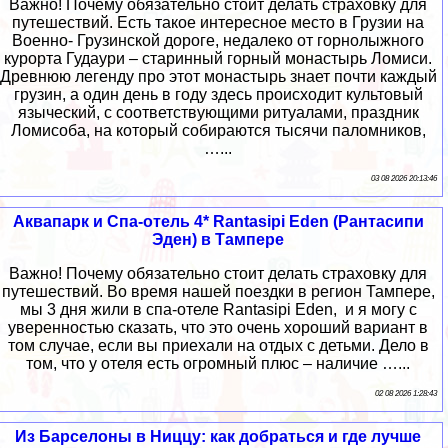
Важно! Почему обязательно стоит делать страховку для
путешествий. Есть такое интересное место в Грузии на
Военно- Грузинской дороге, недалеко от горнолыжного
курорта Гудаури – старинный горный монастырь Ломиси.
Древнюю легенду про этот монастырь знает почти каждый
грузин, а один день в году здесь происходит культовый
языческий, с соответствующими ритуалами, праздник
Ломисоба, на который собираются тысячи паломников,
…...
03 08 2026 20:13:46
Аквапарк и Спа-отель 4* Rantasipi Eden (Рантасипи
Эден) в Тампере
Важно! Почему обязательно стоит делать страховку для
путешествий. Во время нашей поездки в регион Тампере,
мы 3 дня жили в спа-отеле Rantasipi Eden, и я могу с
уверенностью сказать, что это очень хороший вариант в
том случае, если вы приехали на отдых с детьми. Дело в
том, что у отеля есть огромный плюс – наличие …...
02 08 2026 1:28:43
Из Барселоны в Ниццу: как добраться и где лучше