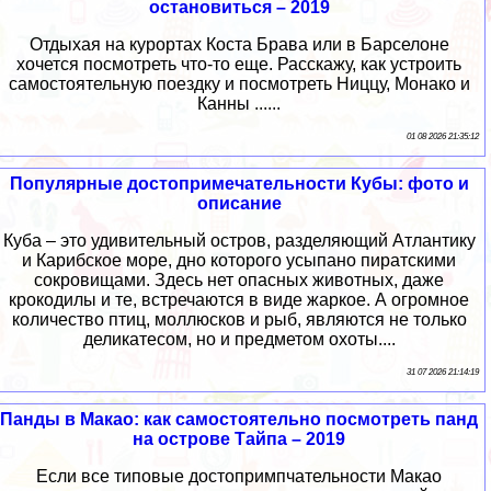
остановиться – 2019
Отдыхая на курортах Коста Брава или в Барселоне
хочется посмотреть что-то еще. Расскажу, как устроить
самостоятельную поездку и посмотреть Ниццу, Монако и
Канны ......
01 08 2026 21:35:12
Популярные достопримечательности Кубы: фото и
описание
Куба – это удивительный остров, разделяющий Атлантику
и Карибское море, дно которого усыпано пиратскими
сокровищами. Здесь нет опасных животных, даже
крокодилы и те, встречаются в виде жаркое. А огромное
количество птиц, моллюсков и рыб, являются не только
деликатесом, но и предметом охоты....
31 07 2026 21:14:19
Панды в Макао: как самостоятельно посмотреть панд
на острове Тайпа – 2019
Если все типовые достопримпчательности Макао