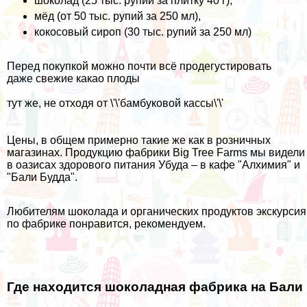
шоколад (25 тыс. рупий за плитку 40 г),
мёд (от 50 тыс. рупий за 250 мл),
кокосовый сироп (30 тыс. рупий за 250 мл)
Перед покупкой можно почти всё продегустировать
даже свежие какао плоды
тут же, не отходя от \'\'бамбуковой кассы\'\'
Цены, в общем примерно такие же как в розничных
магазинах. Продукцию фабрики Big Tree Farms мы видели
в оазисах здорового питания Убуда – в кафе "Алхимия" и
"Бали Будда".
Любителям шоколада и органических продуктов экскурсия
по фабрике понравится, рекомендуем.
Где находится шоколадная фабрика на Бали