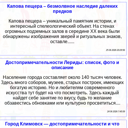
Капова пещера – безмолвное наследие далеких
предков
Капова пещера – уникальный памятник истории, и
интересный спелеологический объект. На стенах
огромных подземных залов в середине XX века были
обнаружены изображения зверей и ритуальных знаков,
оставле......
25 06 2026 20:29:56
Достопримечательности Лериды: список, фото и
описание
Население города составляет около 140 тысяч человек.
Здесь много соборов, музеев, старых построек, имеющих
богатую историю. Но и любителям современного
искусства тут будет на что посмотреть. Здесь каждый
найдет себе занятие по вкусу, будь то желание
обзавестись обновками или культурно просветиться....
24 06 2026 7:45:59
Город Климовск — достопримечательности и что