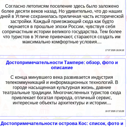
Согласно летописям поселение здесь было заложено
более десяти веков назад. Но удивительно, что до наших
дней в Угличе сохранилась приличная часть исторической
застройки. Каждый приезжающий сюда как будто
окунается в прошлые эпохи России, чувствуя себя
сопричастным истории великого государства. Тем более
что туристов в Угличе привечают, стараются создать им
максимально комфортные условия....
17 07 2026 18:24:18
Достопримечательности Тампере: обзор, фото и
описание
С конца минувшего века развивается индустрия
телекоммуникаций и информационных технологий. В
городе насыщенная культурная жизнь, давние
театральные традиции. Многочисленных туристов сюда
привлекает богатая природа, отличный сервис,
интересные объекты архитектуры и истории....
16 07 2026 17:10:28
Достопримечательности острова Кос: список, фото и