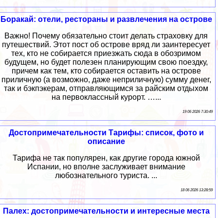
Боракай: отели, рестораны и развлечения на острове
Важно! Почему обязательно стоит делать страховку для
путешествий. Этот пост об острове вряд ли заинтересует
тех, кто не собирается приезжать сюда в обозримом
будущем, но будет полезен планирующим свою поездку,
причем как тем, кто собирается оставить на острове
приличную (а возможно, даже неприличную) сумму денег,
так и бэкпэкерам, отправляющимся за райским отдыхом
на первоклассный курорт. …...
19 06 2026 7:30:49
Достопримечательности Тарифы: список, фото и
описание
Тарифа не так популярен, как другие города южной
Испании, но вполне заслуживает внимание
любознательного туриста. ...
18 06 2026 13:28:59
Палех: достопримечательности и интересные места