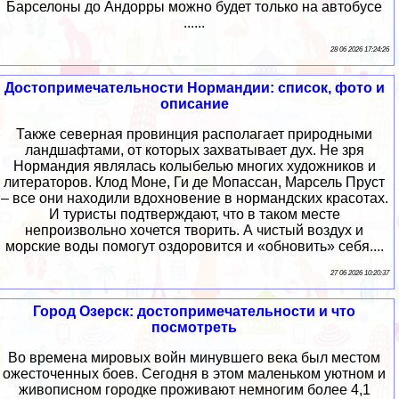
Барселоны до Андорры можно будет только на автобусе
......
28 06 2026 17:24:26
Достопримечательности Нормандии: список, фото и
описание
Также северная провинция располагает природными
ландшафтами, от которых захватывает дух. Не зря
Нормандия являлась колыбелью многих художников и
литераторов. Клод Моне, Ги де Мопассан, Марсель Пруст
– все они находили вдохновение в нормандских красотах.
И туристы подтверждают, что в таком месте
непроизвольно хочется творить. А чистый воздух и
морские воды помогут оздоровится и «обновить» себя....
27 06 2026 10:20:37
Город Озерск: достопримечательности и что
посмотреть
Во времена мировых войн минувшего века был местом
ожесточенных боев. Сегодня в этом маленьком уютном и
живописном городке проживают немногим более 4,1