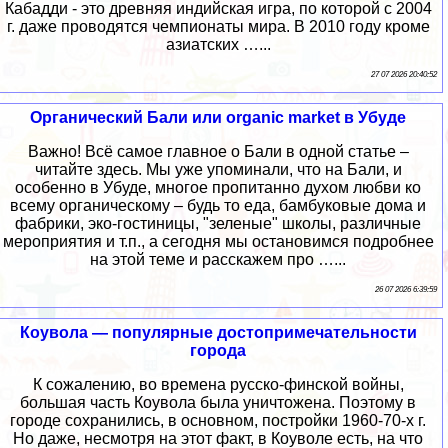
Кабадди - это древняя индийская игра, по которой с 2004
г. даже проводятся чемпионаты мира. В 2010 году кроме
азиатских …...
27 07 2026 20:40:52
Органический Бали или organic market в Убуде
Важно! Всё самое главное о Бали в одной статье –
читайте здесь. Мы уже упоминали, что на Бали, и
особенно в Убуде, многое пропитанно духом любви ко
всему органическому – будь то еда, бамбуковые дома и
фабрики, эко-гостиницы, "зеленые" школы, различные
мероприятия и т.п., а сегодня мы остановимся подробнее
на этой теме и расскажем про …...
26 07 2026 6:39:59
Коувола — популярные достопримечательности
города
К сожалению, во времена русско-финской войны,
большая часть Коувола была уничтожена. Поэтому в
городе сохранились, в основном, постройки 1960-70-х г.
Но даже, несмотря на этот факт, в Коуволе есть, на что