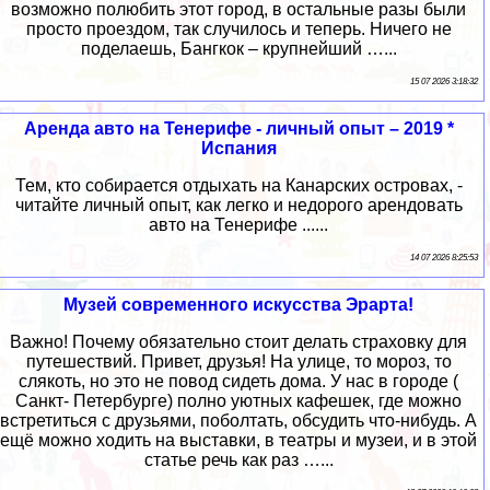
возможно полюбить этот город, в остальные разы были
просто проездом, так случилось и теперь. Ничего не
поделаешь, Бангкок – крупнейший …...
15 07 2026 3:18:32
Аренда авто на Тенерифе - личный опыт – 2019 *
Испания
Тем, кто собирается отдыхать на Канарских островах, -
читайте личный опыт, как легко и недорого арендовать
авто на Тенерифе ......
14 07 2026 8:25:53
Музей современного искусства Эрарта!
Важно! Почему обязательно стоит делать страховку для
путешествий. Привет, друзья! На улице, то мороз, то
слякоть, но это не повод сидеть дома. У нас в городе (
Санкт- Петербурге) полно уютных кафешек, где можно
встретиться с друзьями, поболтать, обсудить что-нибудь. А
ещё можно ходить на выставки, в театры и музеи, и в этой
статье речь как раз …...