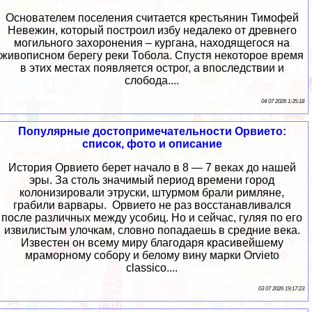
Основателем поселения считается крестьянин Тимофей
Невежин, который построил избу недалеко от древнего
могильного захоронения – кургана, находящегося на
живописном берегу реки Тобола. Спустя некоторое время
в этих местах появляется острог, а впоследствии и
слобода....
04 07 2026 1:35:18
Популярные достопримечательности Орвието:
список, фото и описание
История Орвието берет начало в 8 — 7 веках до нашей
эры. За столь значимый период времени город
колонизировали этруски, штурмом брали римляне,
грабили варвары. Орвието не раз восстанавливался
после различных между усобиц. Но и сейчас, гуляя по его
извилистым улочкам, словно попадаешь в средние века.
Известен он всему миру благодаря красивейшему
мраморному собору и белому вину марки Orvieto
classico....
03 07 2026 19:17:23