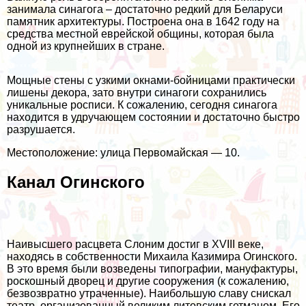
занимала синагога – достаточно редкий для Беларуси
памятник архитектуры. Построена она в 1642 году на
средства местной еврейской общины, которая была
одной из крупнейших в стране.
Мощные стены с узкими окнами-бойницами практически
лишены декора, зато внутри синагоги сохранились
уникальные росписи. К сожалению, сегодня синагога
находится в удручающем состоянии и достаточно быстро
разрушается.
Местоположение: улица Первомайская — 10.
Канал Огинского
Наивысшего расцвета Слоним достиг в XVIII веке,
находясь в собственности Михаила Казимира Огинского.
В это время были возведены типографии, мануфактуры,
роскошный дворец и другие сооружения (к сожалению,
безвозвратно утраченные). Наибольшую славу снискал
театр, организованный великим литовским гетманом. Его