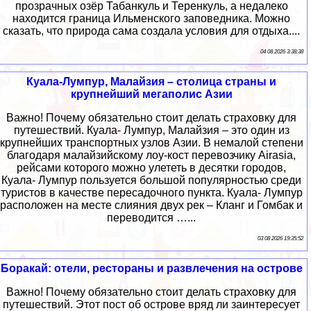
прозрачных озёр Табанкуль и Теренкуль, а недалеко
находится граница Ильменского заповедника. Можно
сказать, что природа сама создала условия для отдыха....
04 08 2026 3:38:38
Куала-Лумпур, Малайзия – столица страны и
крупнейший мегаполис Азии
Важно! Почему обязательно стоит делать страховку для
путешествий. Куала- Лумпур, Малайзия – это один из
крупнейших транспортных узлов Азии. В немалой степени
благодаря малайзийскому лоу-кост перевозчику Airasia,
рейсами которого можно улететь в десятки городов,
Куала- Лумпур пользуется большой популярностью среди
туристов в качестве пересадочного пункта. Куала- Лумпур
расположен на месте слияния двух рек – Кланг и Гомбак и
переводится …...
03 08 2026 19:35:52
Боракай: отели, рестораны и развлечения на острове
Важно! Почему обязательно стоит делать страховку для
путешествий. Этот пост об острове вряд ли заинтересует