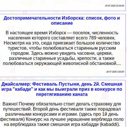
29 07 2026 23:30:36
Достопримечательности Изборска: список, фото и
описание
В настоящее время Изборск — поселок, численность
населения которого составляет всего 789 человек.
Несмотря на это, сюда приезжает большое количество
туристов, чтобы полюбоваться старинным русским
городом. Здесь можно увидеть часовни, церкви,
различные старинные усадьбы, крепости, а также
полюбоваться окружающей живописной обстановкой....
28 07 2026 3:20:20
Джайсалмер: Фестиваль Пустыни, день 2й. Смешная
игра "кабади" и как мы выиграли приз в конкурсе по
перетягиванию каната
Важно! Почему обязательно стоит делать страховку для
путешествий. Второй день фестиваля также порадовал
различными конкурсами и играми. (здесь про 1й день
фестиваля) Конкурс на лучшее украшение верблюда поло
на верблюдаха также смешная игра кабадди (kabaddi).