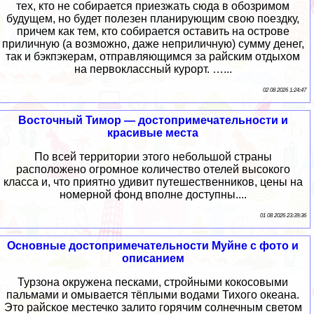
тех, кто не собирается приезжать сюда в обозримом
будущем, но будет полезен планирующим свою поездку,
причем как тем, кто собирается оставить на острове
приличную (а возможно, даже неприличную) сумму денег,
так и бэкпэкерам, отправляющимся за райским отдыхом
на первоклассный курорт. …...
02 08 2026 1:24:47
Восточный Тимор — достопримечательности и
красивые места
По всей территории этого небольшой страны
расположено огромное количество отелей высокого
класса и, что приятно удивит путешественников, цены на
номерной фонд вполне доступны....
01 08 2026 23:39:36
Основные достопримечательности Муйне с фото и
описанием
Турзона окружена песками, стройными кокосовыми
пальмами и омывается тёплыми водами Тихого океана.
Это райское местечко залито горячим солнечным светом