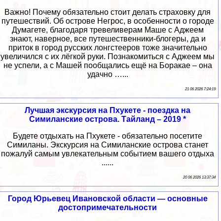
Важно! Почему обязательно стоит делать страховку для
путешествий. Об острове Негрос, в особенности о городе
Думагете, благодаря тревеливерам Маше с Аджеем
знают, наверное, все путешественники-блогеры, да и
приток в город русских лонгстееров тоже значительно
увеличился с их лёгкой руки. Познакомиться с Аджеем мы
не успели, а с Машей пообщались ещё на Боракае – она
удачно …...
21 06 2026 7:24:19
Лучшая экскурсия на Пхукете - поездка на
Симиланские острова. Тайланд – 2019 *
Будете отдыхать на Пхукете - обязательно посетите
Симиланы. Экскурсия на Симиланские острова станет
пожалуй самым увлекательным событием вашего отдыха
......
20 06 2026 13:37:34
Город Юрьевец Ивановской области — основные
достопримечательности