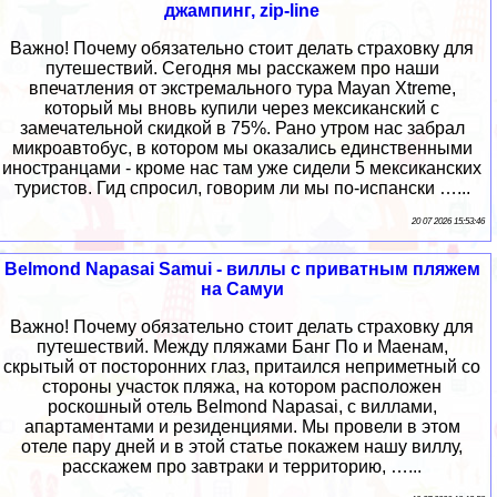
джампинг, zip-line
Важно! Почему обязательно стоит делать страховку для
путешествий. Сегодня мы расскажем про наши
впечатления от экстремального тура Mayan Xtreme,
который мы вновь купили через мексиканский с
замечательной скидкой в 75%. Рано утром нас забрал
микроавтобус, в котором мы оказались единственными
иностранцами - кроме нас там уже сидели 5 мексиканских
туристов. Гид спросил, говорим ли мы по-испански …...
20 07 2026 15:53:46
Belmond Napasai Samui - виллы с приватным пляжем
на Самуи
Важно! Почему обязательно стоит делать страховку для
путешествий. Между пляжами Банг По и Маенам,
скрытый от посторонних глаз, притаился неприметный со
стороны участок пляжа, на котором расположен
роскошный отель Belmond Napasai, с виллами,
апартаментами и резиденциями. Мы провели в этом
отеле пару дней и в этой статье покажем нашу виллу,
расскажем про завтраки и территорию, …...