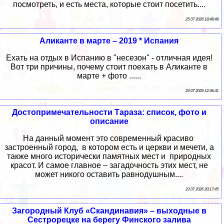
посмотреть, и есть места, которые стоит посетить....
25 07 2026 18:48:48
Аликанте в марте – 2019 * Испания
Ехать на отдых в Испанию в "несезон" - отличная идея!
Вот три причины, почему стоит поехать в Аликанте в
марте + фото ......
24 07 2026 12:36:31
Достопримечательности Тараза: список, фото и
описание
На данный момент это современный красиво
застроенный город, в котором есть и церкви и мечети, а
также много исторически памятных мест и природных
красот. И самое главное – загадочность этих мест, не
может никого оставить равнодушным....
23 07 2026 20:17:45
Загородный Клуб «Скандинавия» – выходные в
Сестрорецке на берегу Финского залива