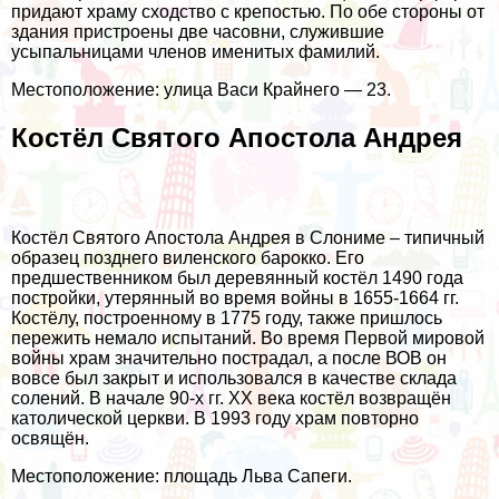
придают храму сходство с крепостью. По обе стороны от
здания пристроены две часовни, служившие
усыпальницами членов именитых фамилий.
Местоположение: улица Васи Крайнего — 23.
Костёл Святого Апостола Андрея
Костёл Святого Апостола Андрея в Слониме – типичный
образец позднего виленского барокко. Его
предшественником был деревянный костёл 1490 года
постройки, утерянный во время войны в 1655-1664 гг.
Костёлу, построенному в 1775 году, также пришлось
пережить немало испытаний. Во время Первой мировой
войны храм значительно пострадал, а после ВОВ он
вовсе был закрыт и использовался в качестве склада
солений. В начале 90-х гг. XX века костёл возвращён
католической церкви. В 1993 году храм повторно
освящён.
Местоположение: площадь Льва Сапеги.