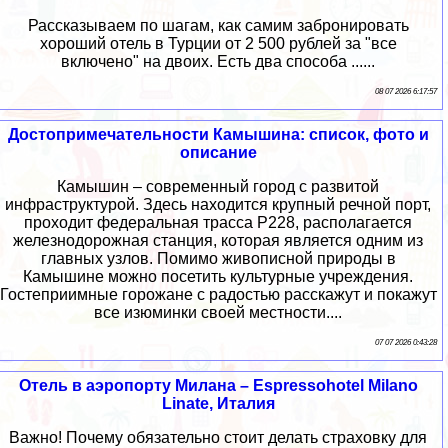
Рассказываем по шагам, как самим забронировать
хороший отель в Турции от 2 500 рублей за "все
включено" на двоих. Есть два способа ......
08 07 2026 6:17:57
Достопримечательности Камышина: список, фото и
описание
Камышин – современный город с развитой
инфраструктурой. Здесь находится крупный речной порт,
проходит федеральная трасса Р228, располагается
железнодорожная станция, которая является одним из
главных узлов. Помимо живописной природы в
Камышине можно посетить культурные учреждения.
Гостеприимные горожане с радостью расскажут и покажут
все изюминки своей местности....
07 07 2026 0:43:28
Отель в аэропорту Милана – Espressohotel Milano
Linate, Италия
Важно! Почему обязательно стоит делать страховку для