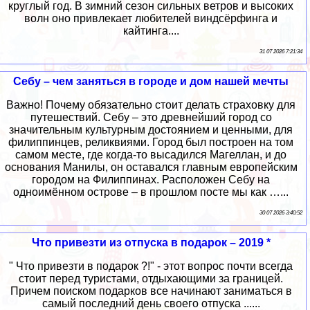
круглый год. В зимний сезон сильных ветров и высоких
волн оно привлекает любителей виндсёрфинга и
кайтинга....
31 07 2026 7:21:34
Себу – чем заняться в городе и дом нашей мечты
Важно! Почему обязательно стоит делать страховку для
путешествий. Себу – это древнейший город со
значительным культурным достоянием и ценными, для
филиппинцев, реликвиями. Город был построен на том
самом месте, где когда-то высадился Магеллан, и до
основания Манилы, он оставался главным европейским
городом на Филиппинах. Расположен Себу на
одноимённом острове – в прошлом посте мы как …...
30 07 2026 3:40:52
Что привезти из отпуска в подарок – 2019 *
" Что привезти в подарок ?!" - этот вопрос почти всегда
стоит перед туристами, отдыхающими за границей.
Причем поиском подарков все начинают заниматься в
самый последний день своего отпуска ......