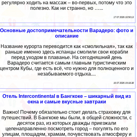
регулярно ходить на массаж – во-первых, потому что это
полезно. Как ни странно, но …...
17 07 2026 10:50:13
Основные достопримечательности Варадеро: фото и
описание
Название курорта переводится как «смолильная», так как
раньше именно здесь испанцы смолили свои корабли
перед уходом в плаванье. На сегодняшний день
Варадеро считается самым главным туристическим
центром Кубы, где есть всё, что нужно для полноценного и
незабываемого отдыха....
16 07 2026 19:18:38
Отель Intercontinental в Бангкоке – шикарный вид из
окна и самые вкусные завтраки
Важно! Почему обязательно стоит делать страховку для
путешествий. В Бангкоке мы были, в общей сложности, с
десяток раз, из которых дважды приезжали
целенаправленно посмотреть город – погулять по его
улицам, площадям, храмам, почувствовать атмосферу и