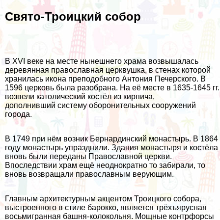
Свято-Троицкий собор
В XVI веке на месте нынешнего храма возвышалась
деревянная православная церквушка, в стенах которой
хранилась икона преподобного Антония Печерского. В
1596 церковь была разобрана. На её месте в 1635-1645 гг.
возвели католический костёл из кирпича,
дополнивший систему оборонительных сооружений
города.
В 1749 при нём возник Бернардинский монастырь. В 1864
году монастырь упразднили. Здания монастыря и костёла
вновь были переданы Православной церкви.
Впоследствии храм ещё неоднократно то забирали, то
вновь возвращали православным верующим.
Главным архитектурным акцентом Троицкого собора,
выстроенного в стиле барокко, является трёхъярусная
восьмигранная башня-колокольня. Мощные контрфорсы