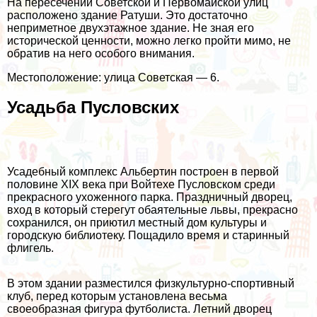
На пересечении Советской и Первомайской улиц
расположено здание Ратуши. Это достаточно
неприметное двухэтажное здание. Не зная его
исторической ценности, можно легко пройти мимо, не
обратив на него особого внимания.
Местоположение: улица Советская — 6.
Усадьба Пусловских
Усадебный комплекс Альбертин построен в первой
половине XIX века при Войтехе Пусловском среди
прекрасного ухоженного парка. Праздничный дворец,
вход в который стерегут обаятельные львы, прекрасно
сохранился, он приютил местный дом культуры и
городскую библиотеку. Пощадило время и старинный
флигель.
В этом здании разместился физкультурно-спортивный
клуб, перед которым установлена весьма
своеобразная фигура футболиста. Летний дворец