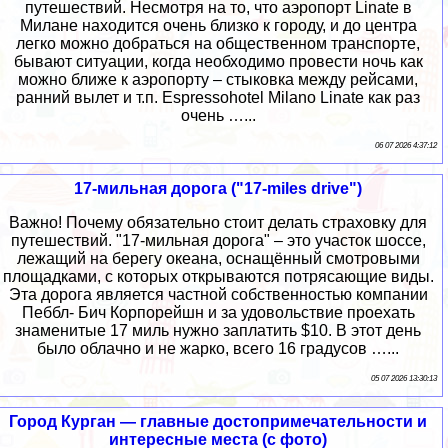
путешествий. Несмотря на то, что аэропорт Linate в
Милане находится очень близко к городу, и до центра
легко можно добраться на общественном транспорте,
бывают ситуации, когда необходимо провести ночь как
можно ближе к аэропорту – стыковка между рейсами,
ранний вылет и т.п. Espressohotel Milano Linate как раз
очень …...
06 07 2026 4:37:12
17-мильная дорога ("17-miles drive")
Важно! Почему обязательно стоит делать страховку для
путешествий. "17-мильная дорога" – это участок шоссе,
лежащий на берегу океана, оснащённый смотровыми
площадками, с которых открываются потрясающие виды.
Эта дорога является частной собственностью компании
Пеббл- Бич Корпорейшн и за удовольствие проехать
знаменитые 17 миль нужно заплатить $10. В этот день
было облачно и не жарко, всего 16 градусов …...
05 07 2026 13:30:13
Город Курган — главные достопримечательности и
интересные места (с фото)