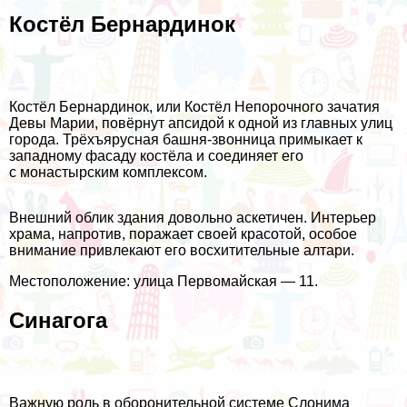
Костёл Бернардинок
Костёл Бернардинок, или Костёл Непорочного зачатия
Девы Марии, повёрнут апсидой к одной из главных улиц
города. Трёхъярусная башня-звонница примыкает к
западному фасаду костёла и соединяет его
с монастырским комплексом.
Внешний облик здания довольно аскетичен. Интерьер
храма, напротив, поражает своей красотой, особое
внимание привлекают его восхитительные алтари.
Местоположение: улица Первомайская — 11.
Синагога
Важную роль в оборонительной системе Слонима