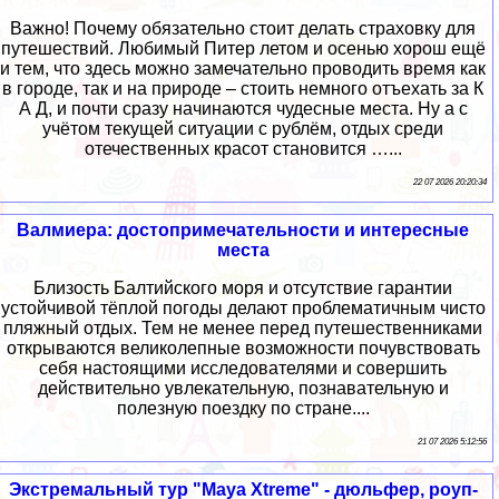
Важно! Почему обязательно стоит делать страховку для
путешествий. Любимый Питер летом и осенью хорош ещё
и тем, что здесь можно замечательно проводить время как
в городе, так и на природе – стоить немного отъехать за К
А Д, и почти сразу начинаются чудесные места. Ну а с
учётом текущей ситуации с рублём, отдых среди
отечественных красот становится …...
22 07 2026 20:20:34
Валмиера: достопримечательности и интересные
места
Близость Балтийского моря и отсутствие гарантии
устойчивой тёплой погоды делают проблематичным чисто
пляжный отдых. Тем не менее перед путешественниками
открываются великолепные возможности почувствовать
себя настоящими исследователями и совершить
действительно увлекательную, познавательную и
полезную поездку по стране....
21 07 2026 5:12:56
Экстремальный тур "Maya Xtreme" - дюльфер, роуп-