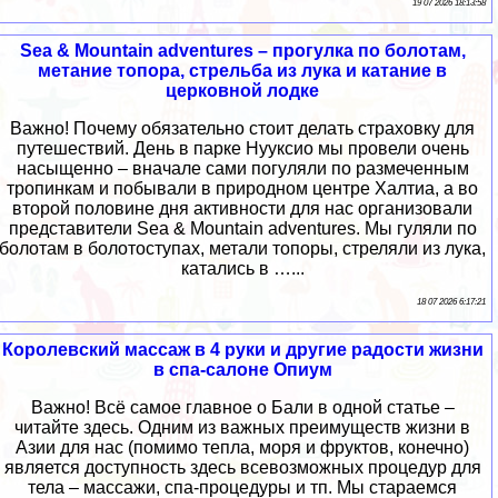
19 07 2026 18:13:58
Sea & Mountain adventures – прогулка по болотам,
метание топора, стрельба из лука и катание в
церковной лодке
Важно! Почему обязательно стоит делать страховку для
путешествий. День в парке Нууксио мы провели очень
насыщенно – вначале сами погуляли по размеченным
тропинкам и побывали в природном центре Халтиа, а во
второй половине дня активности для нас организовали
представители Sea & Mountain adventures. Мы гуляли по
болотам в болотоступах, метали топоры, стреляли из лука,
катались в …...
18 07 2026 6:17:21
Королевский массаж в 4 руки и другие радости жизни
в спа-салоне Опиум
Важно! Всё самое главное о Бали в одной статье –
читайте здесь. Одним из важных преимуществ жизни в
Азии для нас (помимо тепла, моря и фруктов, конечно)
является доступность здесь всевозможных процедур для
тела – массажи, спа-процедуры и тп. Мы стараемся