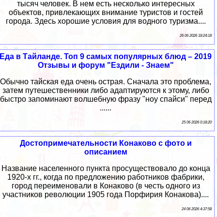
тысяч человек. В нем есть несколько интересных
объектов, привлекающих внимание туристов и гостей
города. Здесь хорошие условия для водного туризма....
26 06 2026 18:24:18
Еда в Тайланде. Топ 9 самых популярных блюд – 2019
Отзывы и форум "Ездили - Знаем"
Обычно тайская еда очень острая. Сначала это проблема,
затем путешественники либо адаптируются к этому, либо
быстро запоминают волшебную фразу "ноу спайси" перед
......
25 06 2026 0:18:20
Достопримечательности Конаково с фото и
описанием
Название населенного пункта просуществовало до конца
1920-х гг., когда по предложению работников фабрики,
город переименовали в Конаково (в честь одного из
участников революции 1905 года Порфирия Конакова)....
24 06 2026 4:37:58