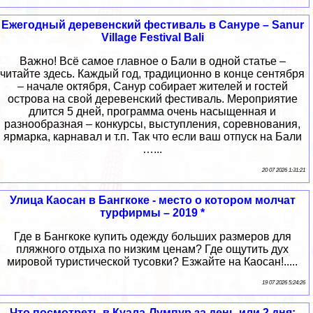
Ежегодный деревенский фестиваль в Сануре – Sanur
Village Festival Bali
Важно! Всё самое главное о Бали в одной статье –
читайте здесь. Каждый год, традиционно в конце сентября
– начале октября, Санур собирает жителей и гостей
острова на свой деревенский фестиваль. Мероприятие
длится 5 дней, программа очень насыщенная и
разнообразная – конкурсы, выступления, соревнования,
ярмарка, карнавал и т.п. Так что если ваш отпуск на Бали
…...
20 07 2026 1:31:21
Улица Каосан в Бангкоке - место о котором молчат
турфирмы – 2019 *
Где в Бангкоке купить одежду больших размеров для
пляжного отдыха по низким ценам? Где ощутить дух
мировой туристической тусовки? Езжайте на Каосан!.....
19 07 2026 5:24:26
Что посмотреть в Куала-Лумпур за день или 2 дня: