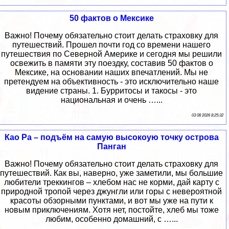
50 фактов о Мексике
Важно! Почему обязательно стоит делать страховку для
путешествий. Прошел почти год со времени нашего
путешествия по Северной Америке и сегодня мы решили
освежить в памяти эту поездку, составив 50 фактов о
Мексике, на основании наших впечатлений. Мы не
претендуем на объективность - это исключительно наше
видение страны. 1. Бурритосы и такосы - это
национальная и очень …...
03 08 2026 8:25:32
Као Ра – подъём на самую высокоую точку острова
Панган
Важно! Почему обязательно стоит делать страховку для
путешествий. Как вы, наверно, уже заметили, мы большие
любители треккингов – хлебом нас не корми, дай карту с
природной тропой через джунгли или горы с невероятной
красоты обзорными пунктами, и вот мы уже на пути к
новым приключениям. Хотя нет, постойте, хлеб мы тоже
любим, особенно домашний, с …...