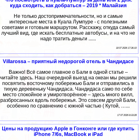
куда сходить, как добраться – 2019 * Малайзия
Не только достопримечательности, но и самые
интересные места в Куала Лумпуре - с полезными
советами и готовым маршрутом. Расскажу, откуда самый
лучший вид, где искать бесплатные автобусы, и на что не
надо тратить деньги ......
18 07 2026 17:36:10
Villarossa – приятный недорогой отель в Чандидасе
Важно! Всё самое главное о Бали в одной статье –
читайте здесь. Наш очередной выезд на океан мы решили
посвятить восточному побережью Бали и отправились в
тихую деревеньку Чандидаса. Чандидаса само по себе
место спокойное и умиротворённое – здесь много вилл,
разбросанных вдоль побережья. Это совсем другой Бали,
особенно по сравнению с южной частью ( Кутой, …...
17 07 2026 8:33:28
Цены на продукцию Apple в Гонконге или где купить
iPhone 7/6s, MacBook и iPad