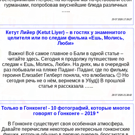
гурманами, попробовав вкуснейшие блюда различных
…...
29 07 2026 17:39:27
Кетут Лийер (Ketut Liyer) – в гостях у знаменитого
целителя или по следам фильма «Ешь, Молись,
Люби»
Важно! Всё самое главное о Бали в одной статье –
читайте здесь. Сегодня я продолжу путешествие по
следам « Ешь, Молись, Люби». На днях, мы в очередной
раз побывали на пляже Паданг- Паданг, где по фильму,
героиня Елизабет Гилберт поняла, что влюбилась 🙂 Но
сегодня речь не о нём, вернемся в Убуд)) В прошлой
статье я рассказала …...
28 07 2026 21:38:42
Только в Гонконге! - 10 фотографий, которые многое
говорят о Гонконге – 2019 *
В Гонконге существует своя особенная атмосфера.
Давайте перечислим некоторые интересные гонконгские
фишки, которые обычно в первую очередь бросаются в