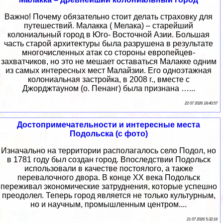
Важно! Почему обязательно стоит делать страховку для
путешествий. Малакка ( Мелака) – старейший
колониальный город в Юго- Восточной Азии. Большая
часть старой архитектуры была разрушена в результате
многочисленных атак со стороны европейцев-
захватчиков, но это не мешает оставаться Малакке одним
из самых интересных мест Малайзии. Его одноэтажная
колониальная застройка, в 2008 г., вместе с
Джорджтауном (о. Пенанг) была признана …...
22 07 2026 18:40:57
Достопримечательности и интересные места
Подольска (с фото)
Изначально на территории располагалось село Подол, но
в 1781 году был создан город. Впоследствии Подольск
использовали в качестве постоялого, а также
перевалочного двора. В конце XX века Подольск
переживал экономические затруднения, которые успешно
преодолел. Теперь город является не только культурным,
но и научным, промышленным центром....
21 07 2026 5:32:16