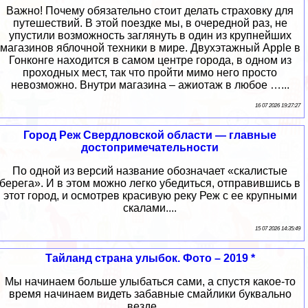
Важно! Почему обязательно стоит делать страховку для
путешествий. В этой поездке мы, в очередной раз, не
упустили возможность заглянуть в один из крупнейших
магазинов яблочной техники в мире. Двухэтажный Apple в
Гонконге находится в самом центре города, в одном из
проходных мест, так что пройти мимо него просто
невозможно. Внутри магазина – ажиотаж в любое …...
16 07 2026 19:27:27
Город Реж Свердловской области — главные
достопримечательности
По одной из версий название обозначает «скалистые
берега». И в этом можно легко убедиться, отправившись в
этот город, и осмотрев красивую реку Реж с ее крупными
скалами....
15 07 2026 14:35:49
Тайланд страна улыбок. Фото – 2019 *
Мы начинаем больше улыбаться сами, а спустя какое-то
время начинаем видеть забавные смайлики буквально
везде......