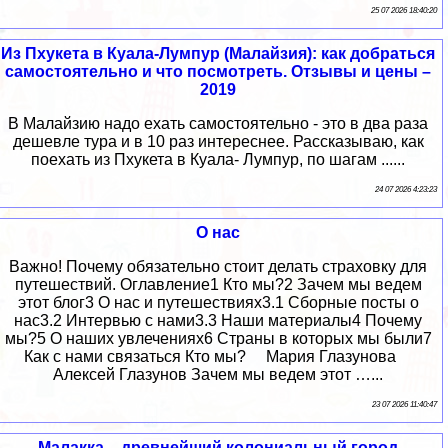
25 07 2026 18:40:20
Из Пхукета в Куала-Лумпур (Малайзия): как добраться
самостоятельно и что посмотреть. Отзывы и цены –
2019
В Малайзию надо ехать самостоятельно - это в два раза
дешевле тура и в 10 раз интереснее. Рассказываю, как
поехать из Пхукета в Куала- Лумпур, по шагам ......
24 07 2026 4:23:23
О нас
Важно! Почему обязательно стоит делать страховку для
путешествий. Оглавление1 Кто мы?2 Зачем мы ведем
этот блог3 О нас и путешествиях3.1 Сборные посты о
нас3.2 Интервью с нами3.3 Наши материалы4 Почему
мы?5 О наших увлечениях6 Страны в которых мы были7
Как с нами связаться Кто мы? Мария Глазунова
Алексей Глазунов Зачем мы ведем этот …...
23 07 2026 11:40:47
Малакка – древнейший колониальный город