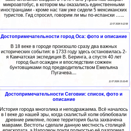
микроавтобус, в котором мы оказались единственными
иностранцами - кроме нас там уже сидели 5 мексиканских
туристов. Гид спросил, говорим ли мы по-испански …...
12 07 2026 9:12:58
Достопримечательности город Оса: фото и описание
В 18 веке в городе произошло сразу два важных
исторических события: в 1733 году здесь остановилась 2-
я Камчатская экспедиция В. Беринга, а спустя 40 лет
город был осажден и впоследствии сожжен
бунтовщиками под предводительством Емельяна
Пугачева....
11 07 2026 15:33:45
Достопримечательности Сеговии: список, фото и
описание
История города многолика и неподражаема. Всё началось
в I веке до нашей эры, когда скалистый холм облюбовали
древние римляне, позже территория была захвачена
маврами. Вестготы сделали данную местность столицей
епископата, а Наполеон почти полностью её разгромил.