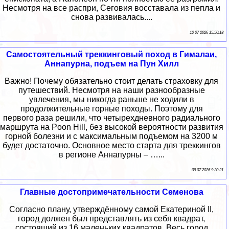
Несмотря на все распри, Сеговия восставала из пепла и
снова развивалась....
10 07 2026 15:50:18
Самостоятельный треккинговый поход в Гималаи,
Аннапурна, подъем на Пун Хилл
Важно! Почему обязательно стоит делать страховку для
путешествий. Несмотря на наши разнообразные
увлечения, мы никогда раньше не ходили в
продолжительные горные походы. Поэтому для
первого раза решили, что четырехдневного радиального
маршрута на Poon Hill, без высокой вероятности развития
горной болезни и с максимальным подъемом на 3200 м
будет достаточно. Основное место старта для треккингов
в регионе Аннапурны – …...
09 07 2026 9:20:21
Главные достопримечательности Семенова
Согласно плану, утверждённому самой Екатериной II,
город должен был представлять из себя квадрат,
состоящий из 16 маленьких квадратов. Весь город