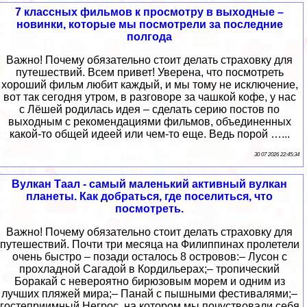
7 классных фильмов к просмотру в выходные –
новинки, которые мы посмотрели за последние
полгода
Важно! Почему обязательно стоит делать страховку для
путешествий. Всем привет! Уверена, что посмотреть
хороший фильм любит каждый, и мы тому не исключение,
вот так сегодня утром, в разговоре за чашкой кофе, у нас
с Лёшей родилась идея – сделать серию постов по
выходным с рекомендациями фильмов, объединенных
какой-то общей идеей или чем-то еще. Ведь порой …...
30 07 2026 22:45:34
Вулкан Таал - самый маленький активный вулкан
планеты. Как добраться, где поселиться, что
посмотреть.
Важно! Почему обязательно стоит делать страховку для
путешествий. Почти три месяца на Филиппинах пролетели
очень быстро – позади осталось 8 островов:– Лусон с
прохладной Сагадой в Кордильерах;– тропический
Боракай с невероятно бирюзовым морем и одним из
лучших пляжей мира;– Панай с пышными фестивалями;–
гостеприимный Негрос, на котором мы почуствовали себя