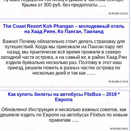
Крыма от 300 руб. без предоплаты ......
06 08 2026 13:51:10
The Coast Resort Koh Phangan – молодежный отель
на Хаад Рине, Ко Панган, Таиланд
Важно! Почему обязательно стоит делать страховку для
путешествий. Когда мы приезжали на Панган пару лет
назад, мы практически всё время прожили в северо
западной части острова, а на самый юг, в район Хаад Рин
ездили буквально несколько раз. Поэтому в этот наш
приезд, решили пожить в разных частях острова по
несколько дней и так как …...
05 08 2026 17:19:18
Как купить билеты на автобусы FlixBus – 2019 *
Европа
Обновлено! Инструкция и несколько важных советов, как
дешевле ездить по Европе на автобусах Flixbus по новым
правилам ......
04 08 2026 2:48:11