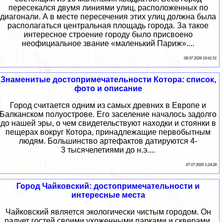
пересекался двумя линиями улиц, расположенных по
диагонали. А в месте пересечения этих улиц должна была
располагаться центральная площадь города. За такое
интересное строение городу было присвоено
неофициальное звание «маленький Париж»....
08 07 2026 19:41:51
Знаменитые достопримечательности Котора: список,
фото и описание
Город считается одним из самых древних в Европе и
Балканском полуострове. Его заселение началось задолго
до нашей эры, о чем свидетельствуют находки и стоянки в
пещерах вокруг Котора, принадлежащие первобытным
людям. Большинство артефактов датируются 4-
3 тысячелетиями до н.э....
07 07 2026 1:24:28
Город Чайковский: достопримечательности и
интересные места
Чайковский является экологически чистым городом. Он
радует гостей своими ухоженными парками и скверами.