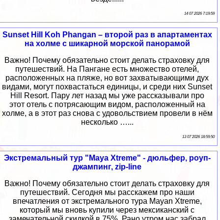
14 07 2026 7:19:59
Sunset Hill Koh Phangan – второй раз в апартаментах
на холме с шикарной морской панорамой
Важно! Почему обязательно стоит делать страховку для
путешествий. На Пангане есть множество отелей,
расположенных на пляже, но вот захватывающими дух
видами, могут похвастаться единицы, и среди них Sunset
Hill Resort. Пару лет назад мы уже рассказывали про
этот отель с потрясающим видом, расположенный на
холме, а в этот раз снова с удовольствием провели в нём
несколько …...
13 07 2026 18:59:50
Экстремальный тур "Maya Xtreme" - дюльфер, роуп-
джампинг, zip-line
Важно! Почему обязательно стоит делать страховку для
путешествий. Сегодня мы расскажем про наши
впечатления от экстремального тура Mayan Xtreme,
который мы вновь купили через мексиканский с
замечательной скидкой в 75%. Рано утром нас забрал