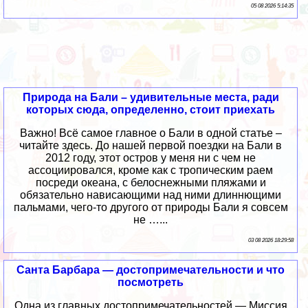
05 08 2026 5:14:35
Природа на Бали – удивительные места, ради
которых сюда, определенно, стоит приехать
Важно! Всё самое главное о Бали в одной статье –
читайте здесь. До нашей первой поездки на Бали в
2012 году, этот остров у меня ни с чем не
ассоциировался, кроме как с тропическим раем
посреди океана, с белоснежными пляжами и
обязательно нависающими над ними длиннющими
пальмами, чего-то другого от природы Бали я совсем
не …...
03 08 2026 18:29:58
Санта Барбара — достопримечательности и что
посмотреть
Одна из главных достопримечательностей — Миссия