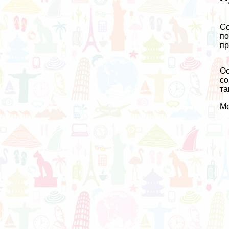
Со
по
пр
Ос
со
та
Ме