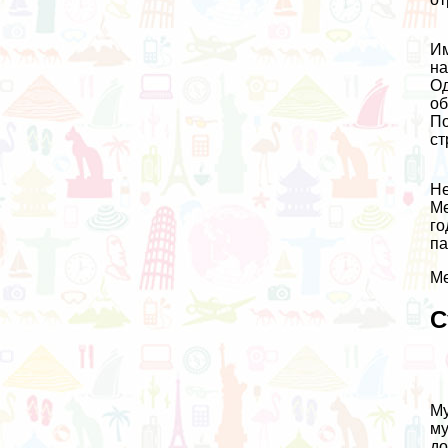
Им
на
Од
об
По
ст
Не
Ме
го
па
Ме
С
Му
му
до