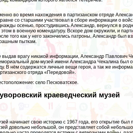
енно во время нахождения в партизанском отряде Александ
равне со старшими участвовал в сборе информации о войск
нажды осенью, простудившись Александр, вернулся в родно
 этом в военную комендатуру. Вскоре дом окружили, и парт
сле того как у него закончились патроны, Александр был вз
рашным пыткам.
 выдав врагу никакой информации, Александр Павлович Че
мориальный дом-музей имени Александра Чекалина был от
ду. В нём содержатся личные вещи героя, а так же инфор
ртизанского отряда «Передовой».
стоположение: село Песковатское.
уворовский краеведческий музей
зей начинает свою историю с 1967 года, его открытие был
зей довольно небольшой, он представляет собой небольшо
вольно часто проводятся встречи с ветеранами войны, ра