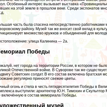
ол. Особенный интерес вызывает выставка «Провинциальна
вших на этой земле в прошлом веке. Среди экспонатов мно
.д.
льшая часть была спасена непосредственно работниками м
воровскому району. Музей так же вносит свой вклад в культ
нкционирует множество кружков и объединений для молодё
стоположение: улица Калинина — 2а.
емориал Победы
жалуй, нет города на территории России, в котором не бы
ликой Отечественной войне. В Суворове так же существу
двигу Советских солдат. В его состав включена братская м
рожане регулярно приносят свежие цветы.
чный огонь и стела в честь пятидесятилетия Победы в Ве
мплекса выступили: архитектор Ю.Н. Тимохин и Скульптор М
 включённую в состав мемориала Победы.
удожественный музей