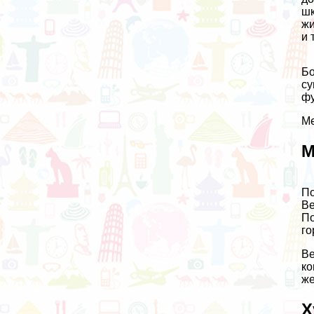
шк
жи
и т
Бо
су
фу
Ме
М
По
Ве
По
го
Ве
ко
же
Х