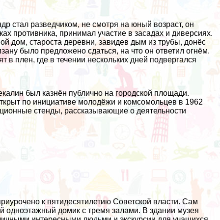
р стал разведчиком, не смотря на юный возраст, он
ах противника, принимал участие в засадах и диверсиях.
й дом, староста деревни, завидев дым из трубы, донёс
изану было предложено сдаться, на что он ответил огнём.
ят в плен, где в течении нескольких дней подвергался
калин был казнён публично на городской площади.
крыт по инициативе молодёжи и комсомольцев в 1962
мационные стенды, рассказывающие о деятельности
 приурочено к пятидесятилетию Советской власти. Сам
й одноэтажный домик с тремя залами. В здании музея
зличными интересными людьми и экскурсии для учащихся