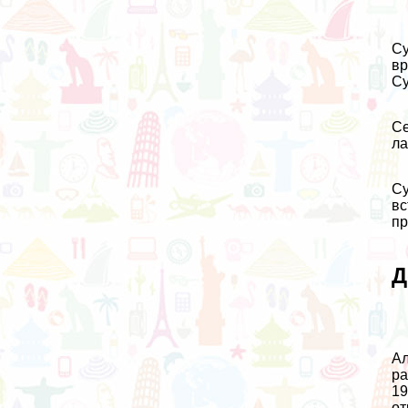
Су
вр
Су
Се
ла
Су
вс
пр
Д
Ал
ра
19
от