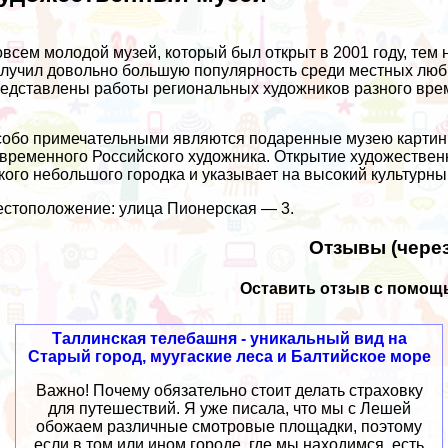
всем молодой музей, который был открыт в 2001 году, тем 
лучил довольно большую популярность среди местных любит
едставлены работы региональных художников разного вре
обо примечательными являются подаренные музею картин
временного Российского художника. Открытие художествен
кого небольшого городка и указывает на высокий культурны
стоположение: улица Пионерская — 3.
Отзывы (через
Оставить отзыв с помощь
Таллинская телебашня - уникальный вид на
Старый город, муугаские леса и Балтийское море
Важно! Почему обязательно стоит делать страховку
для путешествий. Я уже писала, что мы с Лешей
обожаем различные смотровые площадки, поэтому
если в том или ином городе, где мы находимся, есть