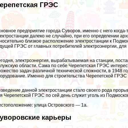
ерепетская ГРЭС
новное предприятие города Суворов, именно с него когда-
ектростанции далеко не случайно, при его определении арх
носительно близкое расположение электростанции к Подмо
дущей ГРЭС от главных потребителей электроэнергии, для
годня, электроэнергия, вырабатываемая на станции, поста
лужскую области. Сама по себе Черепетская ГРЭС интересн
ожество задач различной технической сложности, в 1948 г
орудование. Именно для строительства Черепетской ГРЭС
зведение данной электростанции стало своего рода проры
я Черепетской ГРЭС по сей день служит уголь из Подмосков
стоположение: улица Островского — 1а.
уворовские карьеры