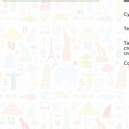
Су
Те
Та
ст
сп
С