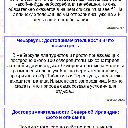
какой-нибудь небоскрёб или телебашня, то она
обязательно окажется в нашем списке must see 🙂 На
Таллинскую телебашню мы отправились уже на 2-й
день нашего пребывания …...
04 08 2026 6:11:20
Чебаркуль: достопримечательности и что
посмотреть
В Чебаркуле для туристов и просто приезжающих
построено около 100 оздоровительных санаториев,
лагерей и домов отдыха. Оздоровительные комплексы
размещены очень удобно, на берегах чистейших,
прозрачных озёр Табанкуль и Теренкуль, а недалеко
находится граница Ильменского заповедника. Можно
сказать, что природа сама создала условия для
отдыха....
02 08 2026 7:19:14
Достопримечательности Северной Ирландии:
фото и описание
Помимо этого, сам по себе регион является