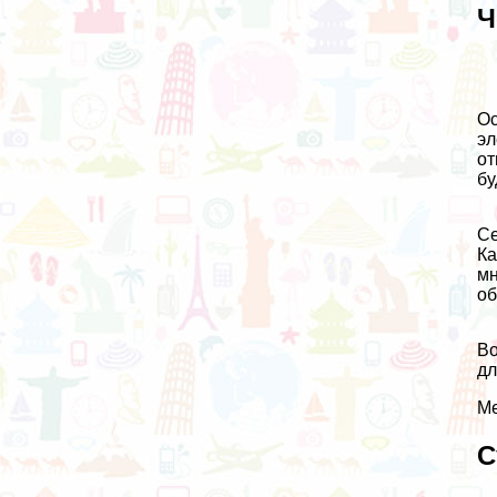
Ч
Ос
эл
от
бу
Се
Ка
мн
об
Во
дл
Ме
С