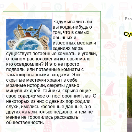
Задумывались ли
вы когда-нибудь о
том, что в самых
Су
обычных и
известных местах и
зданиях мира
существует потаенные комнаты и уголки,
о точном расположении которых мало
кто осведомлен? И это не просто
подвалы или потаенные комнаты с
замаскированными входами. Эти
скрытые местечки хранят в себе
мрачные истории, секреты давно
минувших дней, тайники, скрывающие
свое содержимое от посторонних глаз. О
некоторых из них с давних пор ходили
слухи, имелись косвенные данные, а о
других узнали только недавно, и тем не
менее не торопились рассказать
общественности.