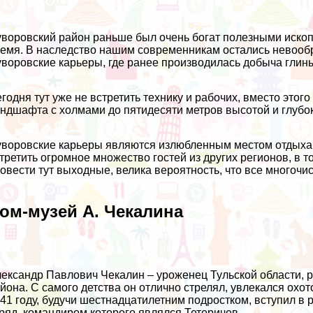
воровский район раньше был очень богат полезными ископ
емя. В наследство нашим современникам остались невообр
воровские карьеры, где ранее производилась добыча глин
годня тут уже не встретить технику и рабочих, вместо это
ндшафта с холмами до пятидесяти метров высотой и глубок
воровские карьеры являются излюбленным местом отдыха 
третить огромное множество гостей из других регионов, в т
овести тут выходные, велика вероятность, что все многочи
ом-музей А. Чекалина
ександр Павлович Чекалин – уроженец Тульской области, р
йона. С самого детства он отлично стрелял, увлекался охо
41 году, будучи шестнадцатилетним подростком, вступил в 
ряд, командиром которого являлся Тетеричев.