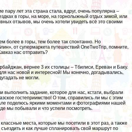
.
е пару лет эта страна стала, вдруг, очень популярна –
здках в горы, на море, на горнолыжный отдых зимой, или
вных отзывов, мы очень хотели увидеть всё это своими
тем более в горы, тем более так спонтанно. Но
блин»
, от супермаркета путешествий
OneTwoTrip
, помните,
Кавказ нас отправить
?
рбайджан, вернее 3 их столицы – Тбилиси, Ереван и Баку.
для нас новой и интересной! Мы конечно, догадывались,
дугадать не могли.
и выполнить задание, которое для нас, кстати, выбрали
зское гостеприимство! О том, справились ли мы с этим
начале поделюсь яркими моментами и фотографиями нашей
 где мы побывали и что успели посмотреть.
классные места, которые мы посетили в этот раз, а также
т съездить и как лучше спланировать свой маршрут по