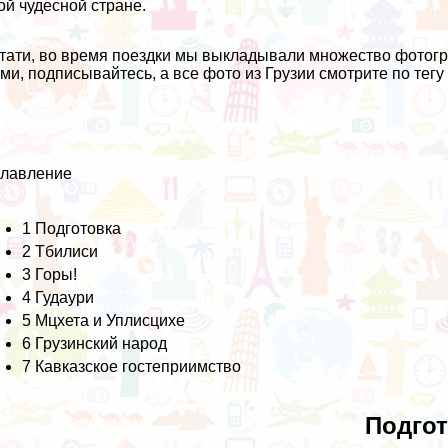
ой чудесной стране.
тати, во время поездки мы выкладывали множество фотогра
ми, подписывайтесь, а все фото из Грузии смотрите по тег
главление
1
Подготовка
2
Тбилиси
3
Горы!
4
Гудаури
5
Мцхета и Уплисцихе
6
Грузинский народ
7
Кавказское гостеприимство
Подгот