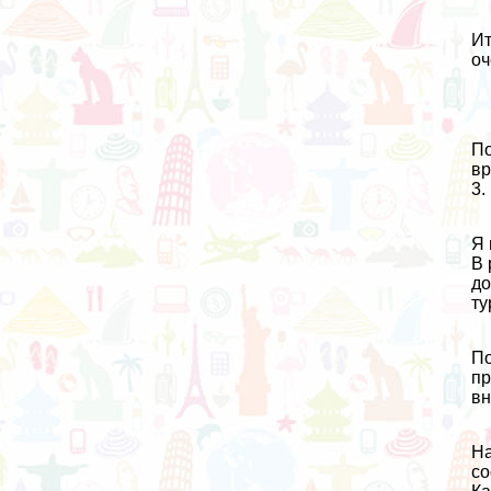
Ит
оч
По
вр
3.
Я 
В 
до
ту
По
пр
вн
На
со