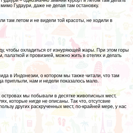
 Гудаури – однозначно зимний курорт и летом там делать
 мимо Гудаури, даже не делая там остановку.
ли там летом и не видели той красоты, не ходили в
аду, чтобы охладиться от изнуряющей жары. При этом горы
 палаткой и провизией, можно жить в отелях и делать
ида в Индонезии
, о котором мы также читали, что там
гда приплыли, нам и недели показалось мало.
х островах мы побывали в десятке живописных мест,
х, которые нигде не описаны. Так что, отсутсвие
ользу других раскрученных мест, по-крайней мере, у нас