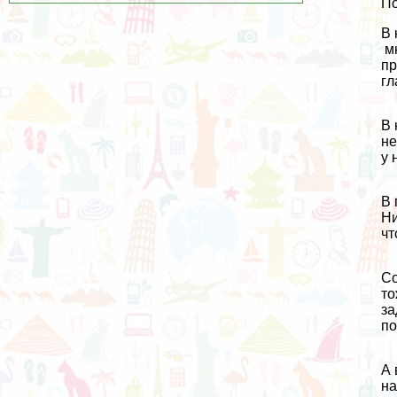
По
В 
мн
пр
гл
В 
не
у 
В 
Ни
чт
Со
то
за
по
А 
на