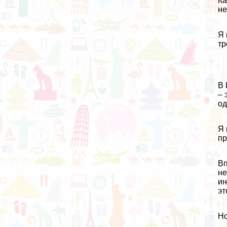
Ка
не
Я 
тр
В 
– 
од
Я 
пр
Вп
не
ин
эт
Но