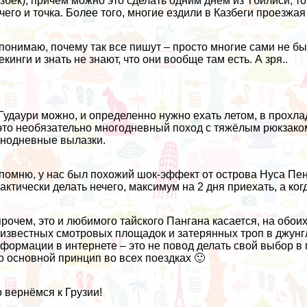
збек), причём можно это сделать одним днём из Тбилиси, то
чего и точка. Более того, многие ездили в Казбеги проезжая
понимаю, почему так все пишут – просто многие сами не бы
екинги и знать не знают, что они вообще там есть. А зря..
Гудаури можно, и определенно нужно ехать летом, в прохл
это необязательно многодневный поход с тяжёлым рюкзаком,
нодневные вылазки.
помню, у нас был похожий шок-эффект от острова
Нуса Пен
актически делать нечего, максимум на 2 дня приехать, а ко
рочем, это и
любимого тайского Пангана
касается, на обои
известных смотровых площадок и затерянных троп в джунгля
формации в интернете – это не повод делать свой выбор в п
о основной принцип во всех поездках 🙂
 вернёмся к Грузии!