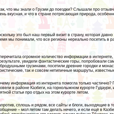
ак, что мы знали о Грузии до поездки? Слышали про отзывч
ень вкусная, и что в стране потрясающая природа, особенно,
скольку это был наш первый визит в страну, которая давно 
емя мы понимали, что все регионы нереально посетить в ра
перечитала огромное количество информации в интернете, и
результате, увидели фантастические горы, попробовали с
бродушными грузинами, посетили древние городки и монасты
ристические, так и совсем нетипичные маршруты, известны
чему информация из интернета помогла только частично? 
овели в районе Казбеги, на горнолыжном курорте Гудаури, и
ятной статьи про отдых на этом курорте летом.
против, сплошь и рядом, все сайты и блоги, выходящие в 
общение – мол летом там делать нечего, и если ещё в Казбе