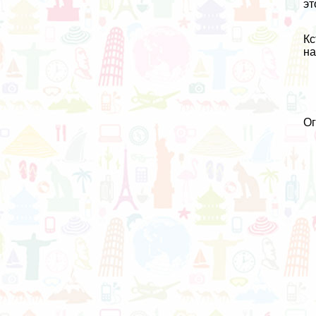
эт
Кс
на
О