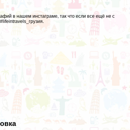
фий в нашем инстаграме, так что если все ещё не с
у
#lifeintravels_грузия
.
овка