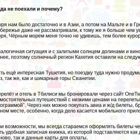
да не поехали и почему?
ря нам было достаточно и
в Азии
, а потом на
Мальте
и в
Гр
бережье даже не рассматривали, к тому же я больше чем у
ря, Чёрным морем меня точно не удивишь, тем более курор
алогичная ситуация и с залитыми солнцем долинами и вино
нее, поэтому солнечный регион Кахетия оставили на следу
ть ещё интересная Тушетия, но поездку туда нужно продумы
з, так же, как и шикарные горы Сванетии.
релёт и отель в Тбилиси мы бронировали через сайт
OneTw
мостоятельных путешествий с низкими ценами на перелеты
ограммой". Через них можно покупать авиа и ж/д билеты, бр
ном месте, особенно, когда дело касается мобильного прил
и возможности, мы всегда стараемся оформлять билеты чер
ть удобная записная книжка, из которой подставляются как
ново, так и данные карты для оплаты.