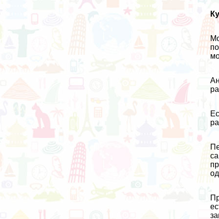
Ку
Мо
по
мо
Ан
ра
Ес
ра
Пе
са
пр
од
Пр
ес
за