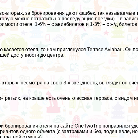
во-вторых, за бронирования дают кэшбек, так называемые 
торую можно потратить на последующие поездки) – в зависи
оимости отеля, 1-6% – с авиабилетов и 1-3% – c ж/д билетов.
о касается отеля, то нам приглянулся
Terrace Avlabari
. Он п
шей доступности до центра,
-вторых, несмотря на свою 3-х звёздность, выглядит он оче
в-третьих, на крыше есть очень классная терраса, с видом н
и бронировании отеля на сайте OneTwoTrip понравился уд
риантов одного объекта (с завтраками и без, подешевле, но
сплатной отмены).