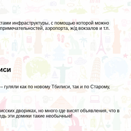
ктами инфраструктуры, с помощью которой можно
римечательностей, аэропорта, ж/д вокзалов и т.п.
иси
– гуляли как по новому Тбилиси, так и по Старому,
сских двориках, но много где висят объявления, что в
едь эти домики такие необычные!