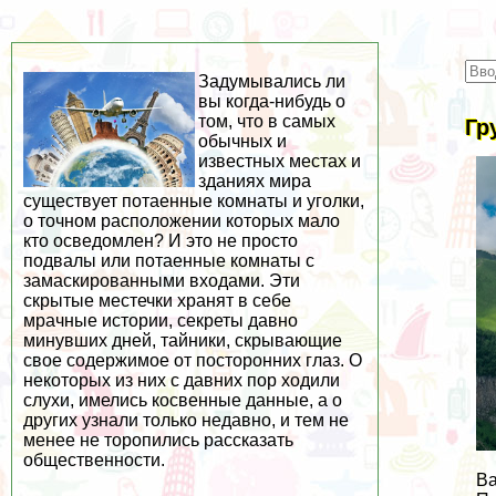
Задумывались ли
вы когда-нибудь о
том, что в самых
Гр
обычных и
известных местах и
зданиях мира
существует потаенные комнаты и уголки,
о точном расположении которых мало
кто осведомлен? И это не просто
подвалы или потаенные комнаты с
замаскированными входами. Эти
скрытые местечки хранят в себе
мрачные истории, секреты давно
минувших дней, тайники, скрывающие
свое содержимое от посторонних глаз. О
некоторых из них с давних пор ходили
слухи, имелись косвенные данные, а о
других узнали только недавно, и тем не
менее не торопились рассказать
общественности.
Ва