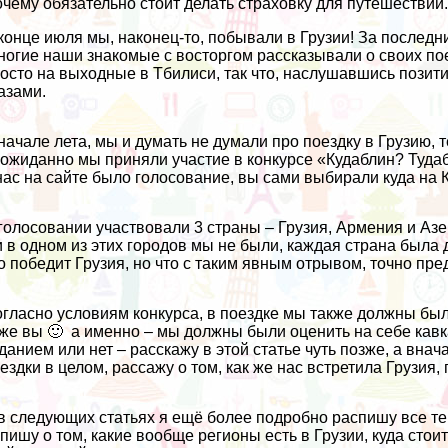
чему обязательно стоит делать страховку для путешествий
конце июля мы, наконец-то, побывали в Грузии! За последни
огие наши знакомые с восторгом рассказывали о своих пое
осто на выходные в Тбилиси, так что, наслушавшись позити
азами.
начале лета, мы и думать не думали про поездку в Грузию, 
ожиданно мы приняли участие в конкурсе
«Кудаблин? Туда
нас на сайте было голосование, вы
сами выбирали куда на 
голосовании участвовали 3 страны – Грузия, Армения и Азе
 в одном из этих городов мы не были, каждая страна была 
о победит Грузия, но что с таким явным отрывом, точно пре
гласно условиям конкурса, в поездке мы также должны был
же вы 🙂 а именно – мы должны были оценить на себе кавка
данием или нет – расскажу в этой статье чуть позже, а в
ездки в целом, рассажу о том, как же нас встретила Грузия,
в следующих статьях я ещё более подробно распишу все те 
пишу о том, какие вообще регионы есть в Грузии, куда стои