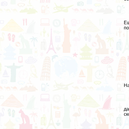
Ещ
по
На
да
ск