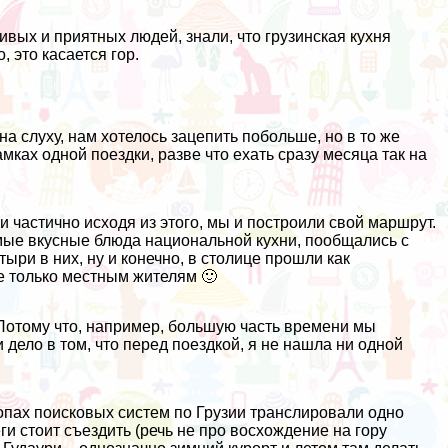
ивых и приятных людей, знали, что грузинская кухня
 это касается гор.
на слуху, нам хотелось зацепить побольше, но в то же
мках одной поездки, разве что ехать сразу месяца так на
 частично исходя из этого, мы и построили свой маршрут.
амые вкусные блюда национальной кухни, пообщались с
ри в них, ну и конечно, в столице прошли как
е только местным жителям 🙂
Потому что, например, большую часть времени мы
 дело в том, что перед поездкой, я не нашла ни одной
топах поисковых систем по Грузии транслировали одно
ги стоит съездить (речь не про восхождение на гору