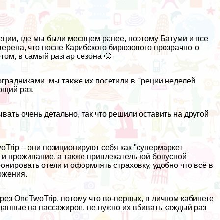
еции
, где мы были месяцем ранее, поэтому Батуми и все
верена, что
после Карибского бирюзового
прозрачного
том, в самый разгар сезона 🙂
градниками, мы также их посетили в Греции неделей
ющий раз.
вать очень детально, так что решили оставить на другой
oTrip
– они позиционируют себя как "супермаркет
 и проживание, а также привлекательной бонусной
онировать отели и оформлять страховку, удобно что всё в
ожения.
ез OneTwoTrip, потому что во-первых, в личном кабинете
 данные на пассажиров, не нужно их вбивать каждый раз