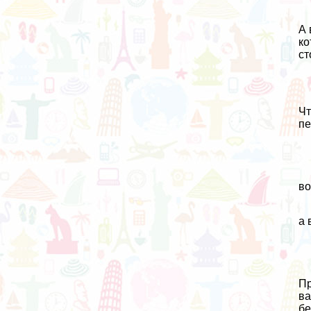
А 
ко
ст
Чт
пе
во
а 
Пр
ва
бе