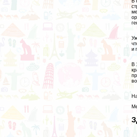
В 
ст
ме
ор
ге
Уж
чт
и 
В 
кр
пр
во
На
Ме
З