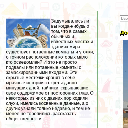
Задумывались ли
вы когда-нибудь о
том, что в самых
До
обычных и
известных местах и
зданиях мира
существует потаенные комнаты и уголки,
о точном расположении которых мало
кто осведомлен? И это не просто
подвалы или потаенные комнаты с
замаскированными входами. Эти
скрытые местечки хранят в себе
мрачные истории, секреты давно
минувших дней, тайники, скрывающие
свое содержимое от посторонних глаз. О
некоторых из них с давних пор ходили
слухи, имелись косвенные данные, а о
других узнали только недавно, и тем не
менее не торопились рассказать
общественности.