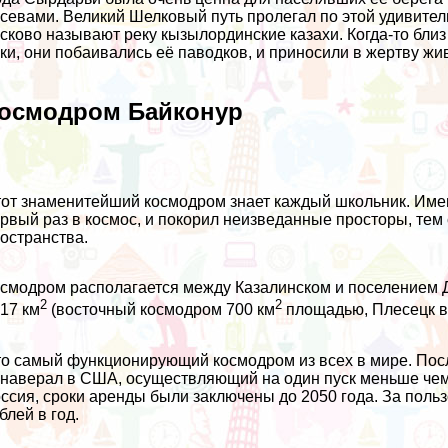
севами. Великий Шелковый путь пролегал по этой удивител
сково называют реку кызылординские казахи. Когда-то близ
ки, они побаивались её паводков, и приносили в жертву жи
осмодром Байконур
от знаменитейший космодром знает каждый школьник. Имен
рвый раз в космос, и покорил неизведанные просторы, те
остранства.
смодром располагается между Казалинском и поселением Д
2
2
17 км
(восточный космодром 700 км
площадью, Плесецк в
о самый функционирующий космодром из всех в мире. Посл
наверал в США, осуществляющий на один пуск меньше чем Б
ссия, сроки аренды были заключены до 2050 года. За поль
блей в год.