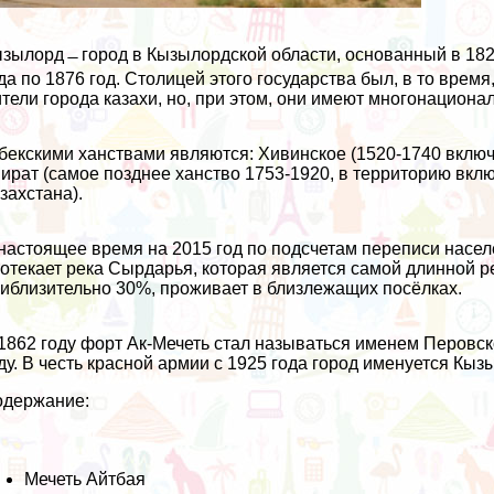
зылорд ̶ город в Кызылордской области, основанный в 182
да по 1876 год. Столицей этого государства был, в то врем
тели города казахи, но, при этом, они имеют многонациона
бекскими ханствами являются: Хивинское (1520-1740 включал
ират (самое позднее ханство 1753-1920, в территорию вкл
захстана).
настоящее время на 2015 год по подсчетам переписи насе
отекает река Сырдарья, которая является самой длинной р
иблизительно 30%, проживает в близлежащих посёлках.
1862 году форт Ак-Мечеть стал называться именем Перовско
ду. В честь красной армии с 1925 года город именуется Кыз
одержание:
Мечеть Айтбая