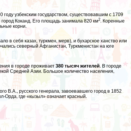
0 году узбекским государством, существовавшим с 1709
2
я, город Коканд. Его площадь занимала 820 км
. Коренные
льные корни.
о в себя казах, туркмен, мерв), и бухарское ханство или
ючались северный Афганистан, Туркменистан на юге
ления в городе проживает
380 тысяч жителей
. В городе
екой Средней Азии. Большое количество населения,
го В.А., русского генерала, завоевавшего город в 1852
ыл-Орда, где «кызыл» означает красный.