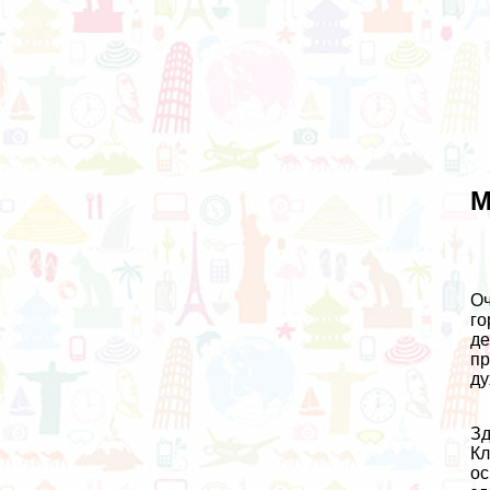
М
Оч
го
де
пр
ду
Зд
Кл
ос