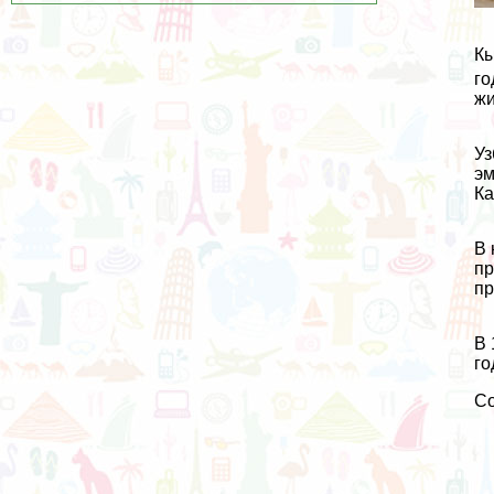
Кы
го
жи
Уз
эм
Ка
В 
пр
пр
В 
го
С