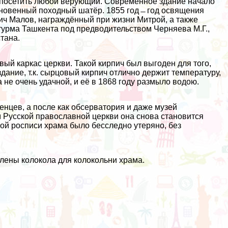
 посетить любой верующий. Современное здание начало
ыкновенный походный шатёр. 1855 год ̶ год освящения
ич Малов, награждённый при жизни Митрой, а также
штурма Ташкента под предводительством Черняева М.Г.,
тана.
вый каркас церкви. Такой кирпич был выгоден для того,
дание, т.к. сырцовый кирпич отлично держит температуру,
не очень удачной, и её в 1868 году размыло водою.
ленцев, а после как обсерватория и даже музей
 Русской православной церкви она снова становится
й росписи храма было бесследно утеряно, без
лены колокола для колокольни храма.