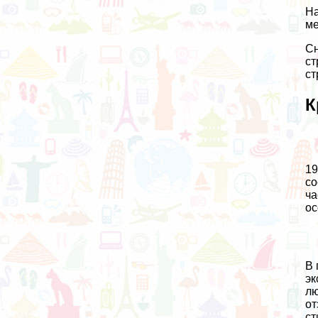
На
ме
Сн
ст
ст
К
19
со
ча
ос
В 
эк
лю
от
ст