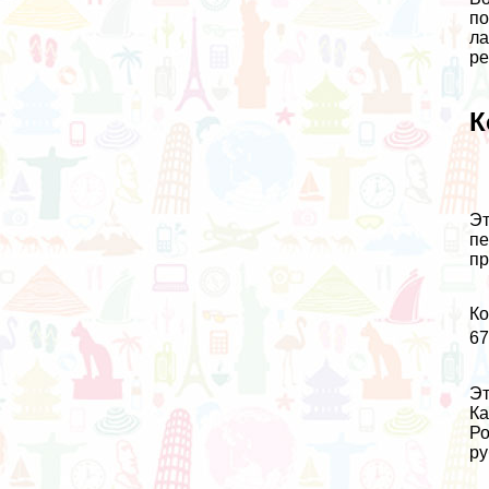
по
ла
ре
К
Эт
пе
пр
Ко
67
Эт
Ка
Ро
ру