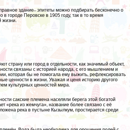
правное здание ̶ эпитеты можно подбирать бесконечно о
в городе Перовске в 1905 году, так в то время
й жизни.
ют страну или город в отдельности, как значимый объект,
ьности связаны с историей народа, с его мышлением и
ии, которая бы не помогала ему выжить, рефлексировать
ные ценности в жизни. Уважая и ценя историю другого
лем культурных ценностей мира.
ности сакские племена населяли берега этой богатой
ает «река из жемчуга», название более связано с её
положена река в пустыне Кызылкум, простирается среди
 племён. Вода была необходима для орошения полей с