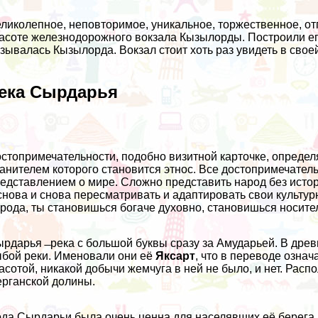
ликолепное, неповторимое, уникальное, торжественное, от
асоте железнодорожного вокзала Кызылорды. Построили его 
зывалась Кызылорда. Вокзал стоит хоть раз увидеть в свое
ека Сырдарья
стопримечательности, подобно визитной карточке, определя
анителем которого становится этнос. Все достопримечател
едставлением о мире. Сложно представить народ без истор
снова и снова пересматривать и адаптировать свои культур
рода, ты становишься богаче духовно, становишься носите
рдарья ̶ река с большой буквы сразу за Амударьей. В древ
бой реки. Именовали они её
Яксарт
, что в переводе означ
асотой, никакой добычи жемчуга в ней не было, и нет. Рас
рганской долины.
да Сырдарьи была очень ценна для населявших её берега