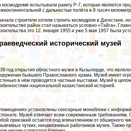
 космодроме испытывали ракету Р-7, которая является пр
жконтинентальной с дальностью полёта в 8 тысяч километр
ачала строители хотели строить космодром в Дагестане, н
роительстве район стал называться условно «Тайга». Глав
роительства это 12. января 1955 и уже 5 мая 1957 была уст
раеведческий исторический музей
39 год открытия областного музея в Кызылорде, что являл
оружении бывшего Православного храма. Музей имеет огро
стенько в нём проводятся частные выставки. Музей в целом
обенностями национальной казахстанской историей.
помещениях установлены сенсорные моноблоки с информац
спонате. Музей отвечает всем современным требованиям. О
бой приезжий остаётся под впечатлением от обширного чис
зывчивых чутких, ненавязчивых работников музея. Также п
иле незамысловатого барокко.