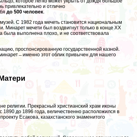
льцо, которое легко может укрыть от дождя большое
нь привлекательно и отлично
ебя
до 500 человек
.
 музей. С 1982 года мечеть становится национальным
и. Минарет мечети был воздвигнут только в конце XX
на была выполнена плохо, и не соответствовала
рацию, проспонсированную государственной казной.
минарет ̶ именно этот облик привычен для нашего
 Матери
не религии. Прекрасный христианский храм иконы
с 1890 до 1896 года, величественно расположился в
 проекту Есакова, казахстанского знаменитого