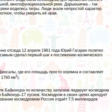
ьной, многофункциональной реке. Дарьюшечка ̶ так
 реки водились тигры. Люди знали непростой характер
вотное, чтобы умерить её нрав.
но отсюда 12 апреля 1961 года Юрий Гагарин полетел
м самым сделал первый шаг к постижению космического
жосалы, где его площадь просто огромна и составляет
2
 1760 км
).
е Байконура по количеству запусков лидирует космодром
айконур ̶ 17 пусков. Космодром в своих целях арендует
зование космодромом Россия отдаёт 7,5 миллиардов