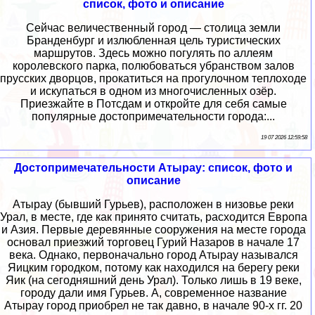
список, фото и описание
Сейчас величественный город — столица земли
Бранденбург и излюбленная цель туристических
маршрутов. Здесь можно погулять по аллеям
королевского парка, полюбоваться убранством залов
прусских дворцов, прокатиться на прогулочном теплоходе
и искупаться в одном из многочисленных озёр.
Приезжайте в Потсдам и откройте для себя самые
популярные достопримечательности города:...
19 07 2026 12:59:58
Достопримечательности Атырау: список, фото и
описание
Атырау (бывший Гурьев), расположен в низовье реки
Урал, в месте, где как принято считать, расходится Европа
и Азия. Первые деревянные сооружения на месте города
основал приезжий торговец Гурий Назаров в начале 17
века. Однако, первоначально город Атырау назывался
Яицким городком, потому как находился на берегу реки
Яик (на сегодняшний день Урал). Только лишь в 19 веке,
городу дали имя Гурьев. А, современное название
Атырау город приобрел не так давно, в начале 90-х гг. 20