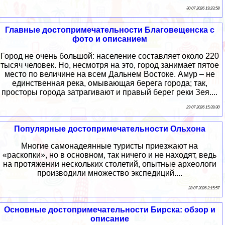
30 07 2026 19:23:58
Главные достопримечательности Благовещенска с
фото и описанием
Город не очень большой: население составляет около 220
тысяч человек. Но, несмотря на это, город занимает пятое
место по величине на всем Дальнем Востоке. Амур – не
единственная река, омывающая берега города; так,
просторы города затрагивают и правый берег реки Зея....
29 07 2026 15:39:30
Популярные достопримечательности Ольхона
Многие самонадеянные туристы приезжают на
«раскопки», но в основном, так ничего и не находят, ведь
на протяжении нескольких столетий, опытные археологи
производили множество экспедиций....
28 07 2026 2:15:57
Основные достопримечательности Бирска: обзор и
описание