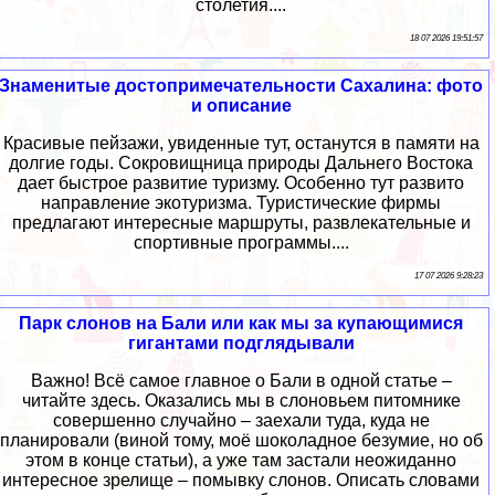
столетия....
18 07 2026 19:51:57
Знаменитые достопримечательности Сахалина: фото
и описание
Красивые пейзажи, увиденные тут, останутся в памяти на
долгие годы. Сокровищница природы Дальнего Востока
дает быстрое развитие туризму. Особенно тут развито
направление экотуризма. Туристические фирмы
предлагают интересные маршруты, развлекательные и
спортивные программы....
17 07 2026 9:28:23
Парк слонов на Бали или как мы за купающимися
гигантами подглядывали
Важно! Всё самое главное о Бали в одной статье –
читайте здесь. Оказались мы в слоновьем питомнике
совершенно случайно – заехали туда, куда не
планировали (виной тому, моё шоколадное безумие, но об
этом в конце статьи), а уже там застали неожиданно
интересное зрелище – помывку слонов. Описать словами