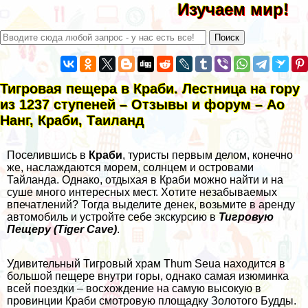
Изучаем мир!
Тигровая пещера в Краби. Лестница на гору
из 1237 ступеней – Отзывы и форум – Ао
Нанг, Краби, Таиланд
Поселившись в
Краби
, туристы первым делом, конечно
же, наслаждаются морем, солнцем и островами
Тайланда. Однако,
отдыхая в Краби
можно найти и на
суше много интересных мест. Хотите незабываемых
впечатлений? Тогда выделите денек, возьмите в аренду
автомобиль и устройте себе экскурсию в
Тигровую
Пещеру (Tiger Cave)
.
Удивительный Тигровый храм Thum Seua находится в
большой пещере внутри горы, однако самая изюминка
всей поездки – восхождение на самую высокую в
провинции Краби смотровую площадку Золотого Будды.