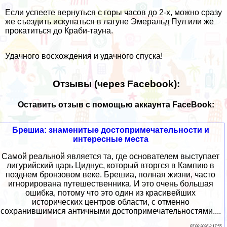
Если успеете вернуться с горы часов до 2-х, можно сразу
же съездить искупаться в
лагуне Эмеральд Пул
или же
прокатиться до Краби-тауна.
Удачного восхождения и удачного спуска!
Отзывы (через Facebook):
Оставить отзыв с помощью аккаунта FaceBook:
Брешиа: знаменитые достопримечательности и
интересные места
Самой реальной является та, где основателем выступает
лигурийский царь Циднус, который вторгся в Кампию в
позднем бронзовом веке. Брешиа, полная жизни, часто
игнорирована путешественника. И это очень большая
ошибка, потому что это один из красивейших
исторических центров области, с отменно
сохранившимися античными достопримечательностями....
07 08 2026 3:17:55