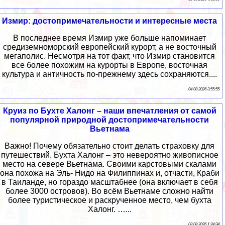
Измир: достопримечательности и интересные места
В последнее время Измир уже больше напоминает
средиземноморский европейский курорт, а не восточный
мегаполис. Несмотря на тот факт, что Измир становится
все более похожим на курорты в Европе, восточная
культура и античность по-прежнему здесь сохраняются....
04 08 2026 3:55:55
Круиз по Бухте Халонг – наши впечатления от самой
популярной природной достопримечательности
Вьетнама
Важно! Почему обязательно стоит делать страховку для
путешествий. Бухта Халонг – это невероятно живописное
место на севере Вьетнама. Своими карстовыми скалами
она похожа на Эль- Нидо на Филиппинах и, отчасти, Краби
в Таиланде, но гораздо масштабнее (она включает в себя
более 3000 островов). Во всём Вьетнаме сложно найти
более туристическое и раскрученное место, чем бухта
Халонг. …...
03 08 2026 1:24:34