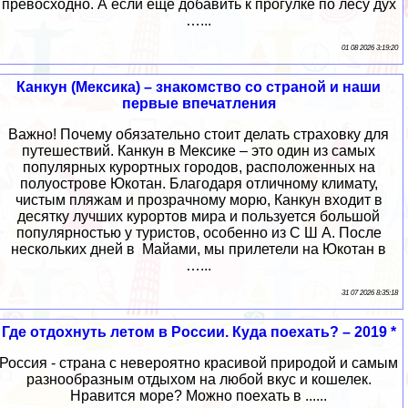
превосходно. А если ещё добавить к прогулке по лесу дух
…...
01 08 2026 3:19:20
Канкун (Мексика) – знакомство со страной и наши
первые впечатления
Важно! Почему обязательно стоит делать страховку для
путешествий. Канкун в Мексике – это один из самых
популярных курортных городов, расположенных на
полуострове Юкотан. Благодаря отличному климату,
чистым пляжам и прозрачному морю, Канкун входит в
десятку лучших курортов мира и пользуется большой
популярностью у туристов, особенно из С Ш А. После
нескольких дней в Майами, мы прилетели на Юкотан в
…...
31 07 2026 8:35:18
Где отдохнуть летом в России. Куда поехать? – 2019 *
Россия - страна с невероятно красивой природой и самым
разнообразным отдыхом на любой вкус и кошелек.
Нравится море? Можно поехать в ......