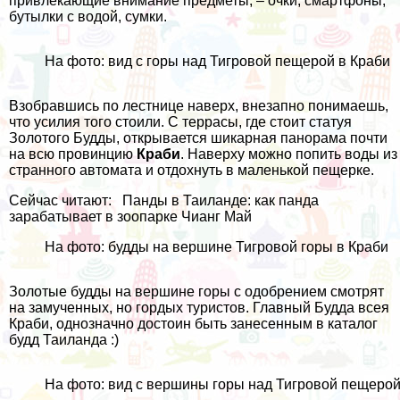
привлекающие внимание предметы, – очки, смартфоны,
бутылки с водой, сумки.
На фото: вид c горы над Тигровой пещерой в Краби
Взобравшись по лестнице наверх, внезапно понимаешь,
что усилия того стоили. С террасы, где стоит статуя
Золотого Будды, открывается шикарная панорама почти
на всю провинцию
Краби
. Наверху можно попить воды из
странного автомата и отдохнуть в маленькой пещерке.
Сейчас читают:
Панды в Таиланде: как панда
зарабатывает в зоопарке Чианг Май
На фото: будды на вершине Тигровой горы в Краби
Золотые будды на вершине горы с одобрением смотрят
на замученных, но гордых туристов. Главный Будда всея
Краби, однозначно достоин быть занесенным в
каталог
будд Таиланда
:)
На фото: вид с вершины горы над Тигровой пещерой