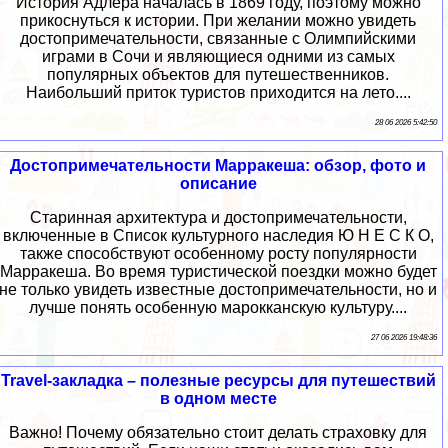
История Адлера началась в 1869 году, поэтому можно
прикоснуться к истории. При желании можно увидеть
достопримечательности, связанные с Олимпийскими
играми в Сочи и являющиеся одними из самых
популярных объектов для путешественников.
Наибольший приток туристов приходится на лето....
28 06 2026 5:42:50
Достопримечательности Марракеша: обзор, фото и
описание
Старинная архитектура и достопримечательности,
включенные в Список культурного наследия Ю Н Е С К О,
также способствуют особенному росту популярности
Марракеша. Во время туристической поездки можно будет
не только увидеть известные достопримечательности, но и
лучше понять особенную марокканскую культуру....
27 06 2026 19:48:36
Travel-закладка – полезные ресурсы для путешествий
в одном месте
Важно! Почему обязательно стоит делать страховку для