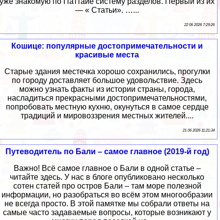
уже знакомую по Паттайе систему разделов. Первый из их
— « Статьи». …...
22 06 2026 7:29:26
Кошице: популярные достопримечательности и
красивые места
Старые здания местечка хорошо сохранились, прогулки
по городу доставляет большое удовольствие. Здесь
можно узнать факты из истории страны, города,
насладиться прекрасными достопримечательностями,
попробовать местную кухню, окунуться в самое сердце
традиций и мировоззрения местных жителей....
21 06 2026 11:21:34
Путеводитель по Бали – самое главное (2019-й год)
Важно! Всё самое главное о Бали в одной статье –
читайте здесь. У нас в блоге опубликовано несколько
сотен статей про остров Бали – там море полезной
информации, но разобраться во всём этом многообразии
не всегда просто. В этой памятке мы собрали ответы на
самые часто задаваемые вопросы, которые возникают у