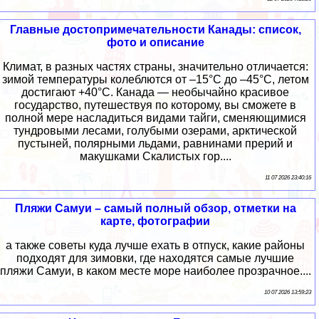
Главные достопримечательности Канады: список,
фото и описание
Климат, в разных частях страны, значительно отличается:
зимой температуры колеблются от –15°C до –45°C, летом
достигают +40°C. Канада — необычайно красивое
государство, путешествуя по которому, вы сможете в
полной мере насладиться видами тайги, сменяющимися
тундровыми лесами, голубыми озерами, арктической
пустыней, полярными льдами, равнинами прерий и
макушками Скалистых гор....
11 07 2026 23:40:16
Пляжи Самуи – самый полный обзор, отметки на
карте, фотографии
а также советы куда лучше ехать в отпуск, какие районы
подходят для зимовки, где находятся самые лучшие
пляжи Самуи, в каком месте море наиболее прозрачное....
10 07 2026 13:59:23