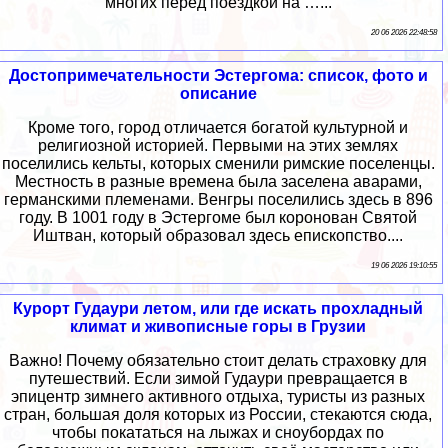
многих перед поездкой на …...
20 06 2026 22:48:58
Достопримечательности Эстергома: список, фото и
описание
Кроме того, город отличается богатой культурной и
религиозной историей. Первыми на этих землях
поселились кельты, которых сменили римские поселенцы.
Местность в разные времена была заселена аварами,
германскими племенами. Венгры поселились здесь в 896
году. В 1001 году в Эстергоме был коронован Святой
Иштван, который образовал здесь епископство....
19 06 2026 19:10:55
Курорт Гудаури летом, или где искать прохладный
климат и живописные горы в Грузии
Важно! Почему обязательно стоит делать страховку для
путешествий. Если зимой Гудаури превращается в
эпицентр зимнего активного отдыха, туристы из разных
стран, большая доля которых из России, стекаются сюда,
чтобы покататься на лыжах и сноубордах по