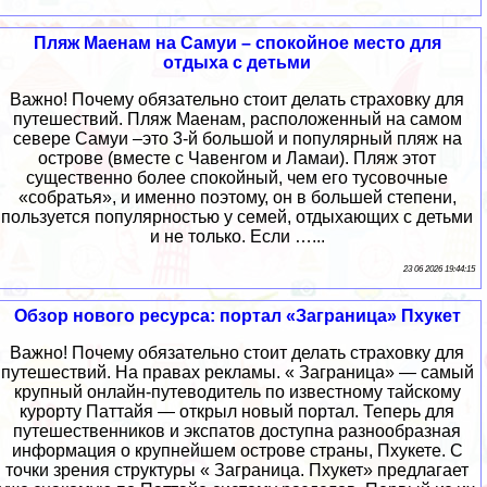
Пляж Маенам на Самуи – спокойное место для
отдыха с детьми
Важно! Почему обязательно стоит делать страховку для
путешествий. Пляж Маенам, расположенный на самом
севере Самуи –это 3-й большой и популярный пляж на
острове (вместе с Чавенгом и Ламаи). Пляж этот
существенно более спокойный, чем его тусовочные
«собратья», и именно поэтому, он в большей степени,
пользуется популярностью у семей, отдыхающих с детьми
и не только. Если …...
23 06 2026 19:44:15
Обзор нового ресурса: портал «Заграница» Пхукет
Важно! Почему обязательно стоит делать страховку для
путешествий. На правах рекламы. « Заграница» — самый
крупный онлайн-путеводитель по известному тайскому
курорту Паттайя — открыл новый портал. Теперь для
путешественников и экспатов доступна разнообразная
информация о крупнейшем острове страны, Пхукете. С
точки зрения структуры « Заграница. Пхукет» предлагает