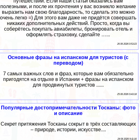
путешествий. Если наши статьи оказались вам
полезными, и после их прочтения у вас возникло желание
выразить нам свою благодарность, то сделать это можно
очень легко =) Для этого вам даже не придётся совершать
никаких дополнительных действий. Просто, когда вы
соберётесь покупать авиабилеты, бронировать отель и
оформлять страховку, сделайте …...
26 06 2026 0:53:23
Основные фразы на испанском для туристов (с
переводом)
7 самых важных слов и фраз, которые вам обязательно
пригодятся на отдыхе в Испании + фразы на испанском
для продвинутых туристов ......
25 06 2026 9:43:18
Популярные достопримечательности Тосканы: фото
и описание
Секрет притяжения Тосканы сокрыт в трёх составляющих
– природе, истории, искусстве....
24 06 2026 9:11:16