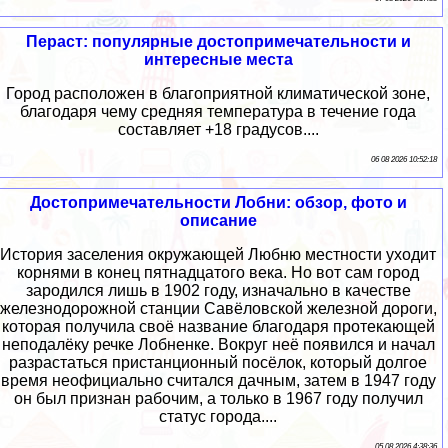
Пераст: популярные достопримечательности и
интересные места
Город расположен в благоприятной климатической зоне,
благодаря чему средняя температура в течение года
составляет +18 градусов....
06 08 2026 10:52:18
Достопримечательности Лобни: обзор, фото и
описание
История заселения окружающей Любню местности уходит
корнями в конец пятнадцатого века. Но вот сам город
зародился лишь в 1902 году, изначально в качестве
железнодорожной станции Савёловской железной дороги,
которая получила своё название благодаря протекающей
неподалёку речке Лобненке. Вокруг неё появился и начал
разрастаться пристанционный посёлок, который долгое
время неофициально считался дачным, затем в 1947 году
он был признан рабочим, а только в 1967 году получил
статус города....
05 08 2026 4:38:36