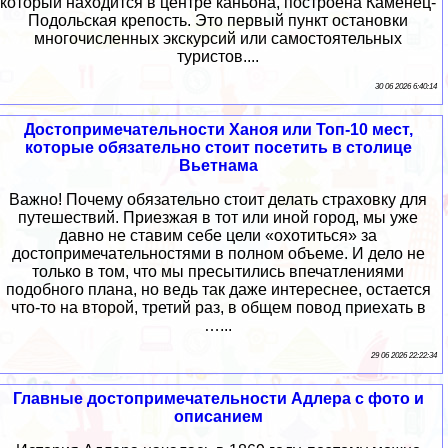
который находится в центре каньона, построена Каменец-
Подольская крепость. Это первый пункт остановки
многочисленных экскурсий или самостоятельных
туристов....
30 06 2026 6:40:14
Достопримечательности Ханоя или Топ-10 мест,
которые обязательно стоит посетить в столице
Вьетнама
Важно! Почему обязательно стоит делать страховку для
путешествий. Приезжая в тот или иной город, мы уже
давно не ставим себе цели «охотиться» за
достопримечательностями в полном объеме. И дело не
только в том, что мы пресытились впечатлениями
подобного плана, но ведь так даже интереснее, остается
что-то на второй, третий раз, в общем повод приехать в
…...
29 06 2026 22:22:34
Главные достопримечательности Адлера с фото и
описанием