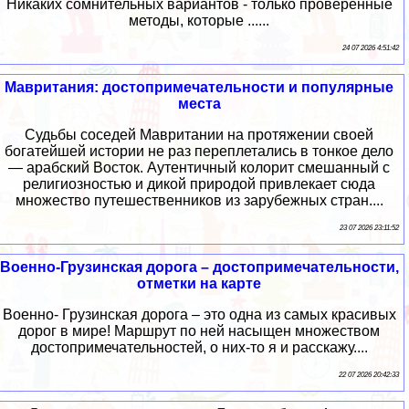
Никаких сомнительных вариантов - только проверенные
методы, которые ......
24 07 2026 4:51:42
Мавритания: достопримечательности и популярные
места
Судьбы соседей Мавритании на протяжении своей
богатейшей истории не раз переплетались в тонкое дело
— арабский Восток. Аутентичный колорит смешанный с
религиозностью и дикой природой привлекает сюда
множество путешественников из зарубежных стран....
23 07 2026 23:11:52
Военно-Грузинская дорога – достопримечательности,
отметки на карте
Военно- Грузинская дорога – это одна из самых красивых
дорог в мире! Маршрут по ней насыщен множеством
достопримечательностей, о них-то я и расскажу....
22 07 2026 20:42:33