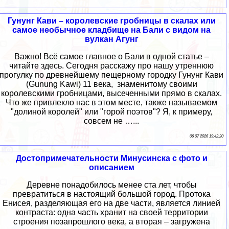
Гунунг Кави – королевские гробницы в скалах или
самое необычное кладбище на Бали с видом на
вулкан Агунг
Важно! Всё самое главное о Бали в одной статье –
читайте здесь. Сегодня расскажу про нашу утреннюю
прогулку по древнейшему пещерному городку Гунунг Кави
(Gunung Kawi) 11 века, знаменитому своими
королевскими гробницами, высеченными прямо в скалах.
Что же привлекло нас в этом месте, также называемом
"долиной королей" или "горой поэтов"? Я, к примеру,
совсем не …...
06 07 2026 19:42:20
Достопримечательности Минусинска с фото и
описанием
Деревне понадобилось менее ста лет, чтобы
превратиться в настоящий большой город. Протока
Енисея, разделяющая его на две части, является линией
контраста: одна часть хранит на своей территории
строения позапрошлого века, а вторая – загружена