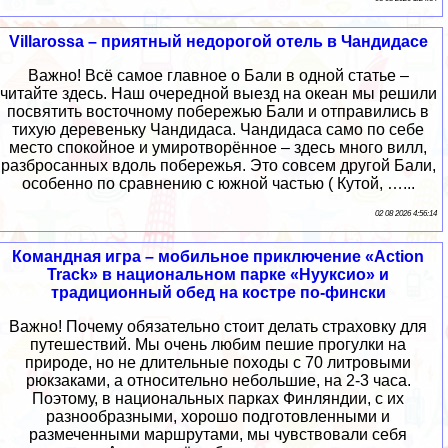
Villarossa – приятный недорогой отель в Чандидасе
Важно! Всё самое главное о Бали в одной статье –
читайте здесь. Наш очередной выезд на океан мы решили
посвятить восточному побережью Бали и отправились в
тихую деревеньку Чандидаса. Чандидаса само по себе
место спокойное и умиротворённое – здесь много вилл,
разбросанных вдоль побережья. Это совсем другой Бали,
особенно по сравнению с южной частью ( Кутой, …...
02 08 2026 4:56:14
Командная игра – мобильное приключение «Action
Track» в национальном парке «Нууксио» и
традиционный обед на костре по-фински
Важно! Почему обязательно стоит делать страховку для
путешествий. Мы очень любим пешие прогулки на
природе, но не длительные походы с 70 литровыми
рюкзаками, а относительно небольшие, на 2-3 часа.
Поэтому, в национальных парках Финляндии, с их
разнообразными, хорошо подготовленными и
размеченными маршрутами, мы чувствовали себя