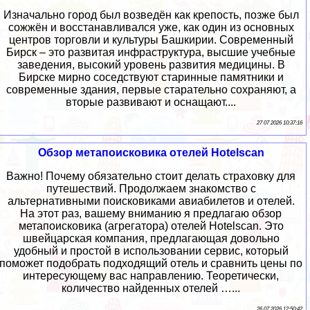
Изначально город был возведён как крепость, позже был
сожжён и восстанавливался уже, как один из основных
центров торговли и культуры Башкирии. Современный
Бирск – это развитая инфраструктура, высшие учебные
заведения, высокий уровень развития медицины. В
Бирске мирно соседствуют старинные памятники и
современные здания, первые старательно сохраняют, а
вторые развивают и оснащают....
27 07 2026 10:37:16
Обзор метапоисковика отелей Hotelscan
Важно! Почему обязательно стоит делать страховку для
путешествий. Продолжаем знакомство с
альтернативными поисковиками авиабилетов и отелей.
На этот раз, вашему вниманию я предлагаю обзор
метапоисковика (агрегатора) отелей Hotelscan. Это
швейцарская компания, предлагающая довольно
удобный и простой в использовании сервис, который
поможет подобрать подходящий отель и сравнить цены по
интересующему вас направлению. Теоретически,
количество найденных отелей …...
26 07 2026 12:50:42