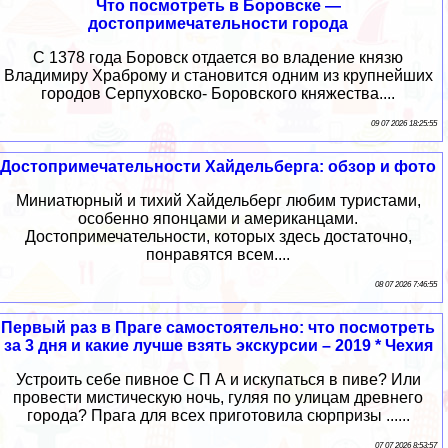
Что посмотреть в Боровске —
достопримечательности города
С 1378 года Боровск отдается во владение князю
Владимиру Храброму и становится одним из крупнейших
городов Серпуховско- Боровского княжества....
09 07 2026 18:25:55
Достопримечательности Хайдельберга: обзор и фото
Миниатюрный и тихий Хайдельберг любим туристами,
особенно японцами и американцами.
Достопримечательности, которых здесь достаточно,
понравятся всем....
08 07 2026 7:46:55
Первый раз в Праге самостоятельно: что посмотреть
за 3 дня и какие лучше взять экскурсии – 2019 * Чехия
Устроить себе пивное С П А и искупаться в пиве? Или
провести мистическую ночь, гуляя по улицам древнего
города? Прага для всех приготовила сюрпризы ......
07 07 2026 8:53:57