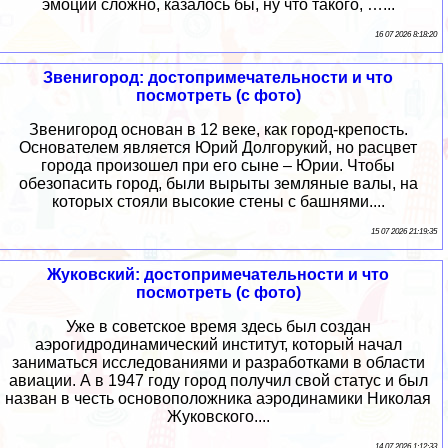
эмоции сложно, казалось бы, ну что такого, …...
16 07 2026 8:18:20
Звенигород: достопримечательности и что
посмотреть (с фото)
Звенигород основан в 12 веке, как город-крепость.
Основателем является Юрий Долгорукий, но расцвет
города произошел при его сыне – Юрии. Чтобы
обезопасить город, были вырыты земляные валы, на
которых стояли высокие стены с башнями....
15 07 2026 21:19:35
Жуковский: достопримечательности и что
посмотреть (с фото)
Уже в советское время здесь был создан
аэрогидродинамический институт, который начал
заниматься исследованиями и разработками в области
авиации. А в 1947 году город получил свой статус и был
назван в честь основоположника аэродинамики Николая
Жуковского....
14 07 2026 1:12:33