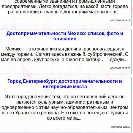
современными зданиями и промышленными
предприятиями. Легко догадаться, на какой части города
расположились главные достопримечательности:...
05 07 2026 23:19:18
Достопримечательности Мехико: список, фото и
описание
Мехико — это живописная долина, располагающаяся
между горами. Климат здесь влажный, субтропический. С
мая по апрель идут засухи, а с мая по октябрь — дожди....
04 07 2026 20:24:27
Город Екатеринбург: достопримечательности и
интересные места
Этот город знаменит тем, что на сегодняшний день он
является культурным, административным и
одновременно с этим научно-образовательным центром
всего Уральского региона. Его охотно посещают туристы
со всего мира....
03 07 2026 5:25:18