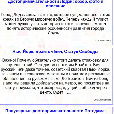
Достопримечательности Лодзи: обзор, фото и
описание
Город Лодзь связан с гетто, которое существовало в этих
краях во Вторую мировую войну. Теперь каждый турист
может лучше узнать историю гетто и, конечно, сможет
понять исторические особенности развития города
Лодзь....
21 07 2026 21:35:25
Нью-Йорк: Брайтон-Бич, Статуя Свободы
Важно! Почему обязательно стоит делать страховку для
путешествий. Сегодня мы посетим Брайтон- Бич –
русский, или даже точнее, советский квартал Нью- Йорка,
заглянем в в советские магазины и почитаем рекламные
объявления на русском языке. До Брайтон- Бич из Long
Island мы решили добираться на метро, но посмотрев на
карту, подумали, что экспресс, идущий в объезд через
центр, будет …...
20 07 2026 15:58:55
Популярные достопримечательности Потсдама: