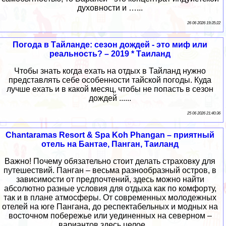
духовности и …...
26 06 2026 19:35:22
Погода в Тайланде: сезон дождей - это миф или
реальность? – 2019 * Таиланд
Чтобы знать когда ехать на отдых в Тайланд нужно
представлять себе особенности тайской погоды. Куда
лучше ехать и в какой месяц, чтобы не попасть в сезон
дождей ......
25 06 2026 21:40:36
Chantaramas Resort & Spa Koh Phangan – приятный
отель на Бантае, Панган, Таиланд
Важно! Почему обязательно стоит делать страховку для
путешествий. Панган – весьма разнообразный остров, в
зависимости от предпочтений, здесь можно найти
абсолютно разные условия для отдыха как по комфорту,
так и в плане атмосферы. От современных молодежных
отелей на юге Пангана, до респектабельных и модных на
восточном побережье или уединенных на северном –
вариантов здесь целое …...