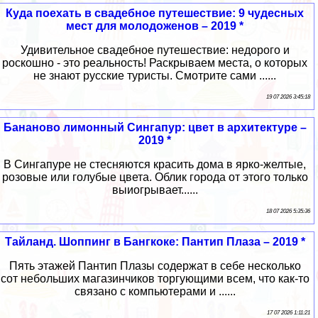
Куда поехать в свадебное путешествие: 9 чудесных
мест для молодоженов – 2019 *
Удивительное свадебное путешествие: недорого и
роскошно - это реальность! Раскрываем места, о которых
не знают русские туристы. Смотрите сами ......
19 07 2026 3:45:18
Бананово лимонный Сингапур: цвет в архитектуре –
2019 *
В Сингапуре не стесняются красить дома в ярко-желтые,
розовые или голубые цвета. Облик города от этого только
выиогрывает......
18 07 2026 5:35:36
Тайланд. Шоппинг в Бангкоке: Пантип Плаза – 2019 *
Пять этажей Пантип Плазы содержат в себе несколько
сот небольших магазинчиков торгующими всем, что как-то
связано с компьютерами и ......
17 07 2026 1:11:21