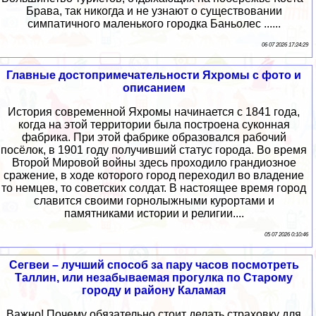
Брава, так никогда и не узнают о существовании
симпатичного маленького городка Баньолес ......
06 07 2026 17:24:29
Главные достопримечательности Яхромы с фото и
описанием
История современной Яхромы начинается с 1841 года,
когда на этой территории была построена суконная
фабрика. При этой фабрике образовался рабочий
посёлок, в 1901 году получивший статус города. Во время
Второй Мировой войны здесь проходило грандиозное
сражение, в ходе которого город переходил во владение
то немцев, то советских солдат. В настоящее время город
славится своими горнолыжными курортами и
памятниками истории и религии....
05 07 2026 0:10:46
Сегвеи – лучший способ за пару часов посмотреть
Таллин, или незабываемая прогулка по Старому
городу и району Каламая
Важно! Почему обязательно стоит делать страховку для