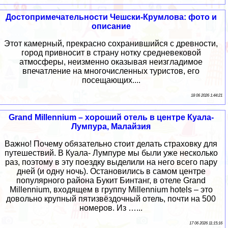
Достопримечательности Чешски-Крумлова: фото и
описание
Этот камерный, прекрасно сохранившийся с древности,
город привносит в страну нотку средневековой
атмосферы, неизменно оказывая неизгладимое
впечатление на многочисленных туристов, его
посещающих....
18 06 2026 1:44:21
Grand Millennium – хороший отель в центре Куала-
Лумпура, Малайзия
Важно! Почему обязательно стоит делать страховку для
путешествий. В Куала- Лумпуре мы были уже несколько
раз, поэтому в эту поездку выделили на него всего пару
дней (и одну ночь). Остановились в самом центре
популярного района Букит Бинтанг, в отеле Grand
Millennium, входящем в группу Millennium hotels – это
довольно крупный пятизвёздочный отель, почти на 500
номеров. Из …...
17 06 2026 11:15:16