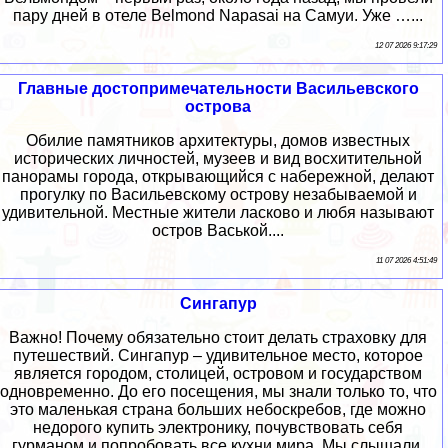
пару дней в отеле Belmond Napasai на Самуи. Уже …...
12 07 2026 9:17:29
Главные достопримечательности Васильевского
острова
Обилие памятников архитектуры, домов известных
исторических личностей, музеев и вид восхитительной
панорамы города, открывающийся с набережной, делают
прогулку по Васильевскому острову незабываемой и
удивительной. Местные жители ласково и любя называют
остров Васькой....
11 07 2026 4:51:49
Сингапур
Важно! Почему обязательно стоит делать страховку для
путешествий. Сингапур – удивительное место, которое
является городом, столицей, островом и государством
одновременно. До его посещения, мы знали только то, что
это маленькая страна больших небоскребов, где можно
недорого купить электронику, почувствовать себя
гурманом и попробовать все кухни мира. Мы слышали,