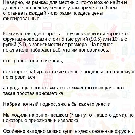
Наверно, на рынках для местных что-то можно найти и
дешевле, но белому человеку там придется с боем
отстаивать каждый килограмм, а здесь цены
фиксированные.
Калькуляция здесь проста – пучок зелени или корзинка с
фруктами/овощами стоит 5 тыс рупий ($0.5) или 10 тыс
рупий ($1), в зависимости от размера. На поднос
покупатели набирают всё, что им понравилось,
выстраиваются в очередь,
некоторые набирают такие полные подносы, что одному и
не справиться
а продавцы просто считают количество позиций – вот
такая простая арифметика
Набрав полный поднос, знать бы как его унести.
Мы ходили на рынок пешком (
7 минут от нашего дома
), но
некоторые приезжали и издалека
Особенно выгодно можно купить здесь
сезонные фрукты
,