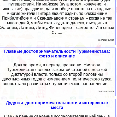
путешествий. На майские (ну а потом, конечено, и
июньские) праздники, да и вообще просто на выходные
многие жители Питера любят ездить по ближайшим
Прибалтийским и Скандинавским странам – когда не так
много дней, чтобы ехать куда-то далеко, съездить в
Эстонию, Латвию, Литву, Финляндию – самое то. И в связи
с …...
04 07 2026 4:29:25
Главные достопримечательности Туркменистана:
фото и описание
Долгое время, в период правления Ниязова
Туркменистан являлся закрытой страной с жёсткой
диктатурой власти, только со второй половины
двухтысячных годов с изменением политического курса
вновь стало развиваться туристическое направление....
03 07 2026 5:43:59
Дудутки: достопримечательности и интересные
места
Самые ранние сведения исследователями найдены в