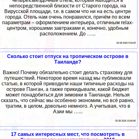
четырёхзвёздочный отель, который находится в
непосредственной близости от Старого города, на
Вирусской площади, т.е. в самом что ни на есть центре
города. Отель нам очень понравился, причём по всем
параметрам – оформлением интерьера, отличным relax-
центром, хорошими завтраками и, конечно, удобным
расположением. До …...
06 08 2026 5:54:49
Сколько стоит отпуск на тропическом острове в
Таиланде?
Важно! Почему обязательно стоит делать страховку для
путешествий. Некоторое время назад мы публиковали
статью, в которой приводили наши типичные расходы на
острове Панган, а также прикидывали, какой бюджет
может понадобиться для зимовки в Таиланде. Нельзя
сказать, что сейчас мы особенно экономим, но всё равно,
тратим, в целом, довольно немного. А учитывая, что в
Азии мы …...
05 08 2026 10:40:46
17 самых интересных мест, что посмотреть в