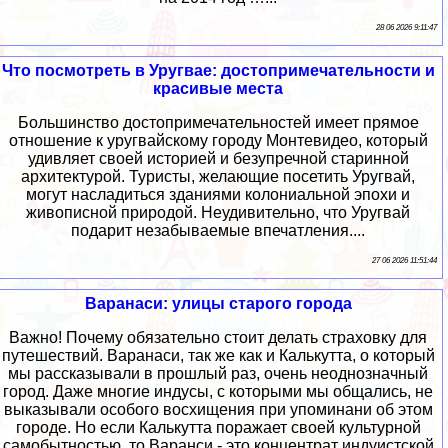
28 06 2026 9:11:47
Что посмотреть в Уругвае: достопримечательности и
красивые места
Большинство достопримечательностей имеет прямое
отношение к уругвайскому городу Монтевидео, который
удивляет своей историей и безупречной старинной
архитектурой. Туристы, желающие посетить Уругвай,
могут насладиться зданиями колониальной эпохи и
живописной природой. Неудивительно, что Уругвай
подарит незабываемые впечатления....
27 06 2026 11:51:44
Варанаси: улицы старого города
Важно! Почему обязательно стоит делать страховку для
путешествий. Варанаси, так же как и Калькутта, о который
мы рассказывали в прошлый раз, очень неоднозначный
город. Даже многие индусы, с которыми мы общались, не
выказывали особого восхищения при упоминани об этом
городе. Но если Калькутта поражает своей культурной
самобытностью, то Варанси - это концентрат индуистской