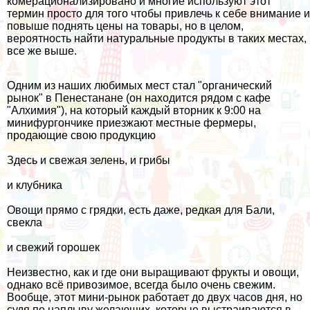
комерационализировано и многие используют этот
термин просто для того чтобы привлечь к себе внимание и
повыше поднять цены на товары, но в целом,
вероятность найти натуральные продукты в таких местах,
все же выше.
Одним из наших любимых мест стал "органический
рынок" в Пенестанане (он находится рядом с кафе
"Алхимия"), на который каждый вторник к 9:00 на
минифургончике приезжают местные фермеры,
продающие свою продукцию
Здесь и свежая зелень, и грибы
и клубника
Овощи прямо с грядки, есть даже, редкая для Бали,
свекла
и свежий горошек
Неизвестно, как и где они выращивают фрукты и овощи,
однако всё привозимое, всегда было очень свежим.
Вообще, этот мини-рынок работает до двух часов дня, но
судя по наплыву желающих, которые выстраиваются в