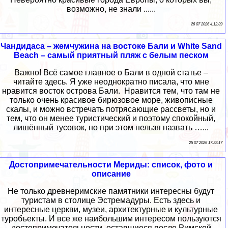
возможно, не знали ......
26 07 2026 4:12:39
Чандидаса – жемчужина на востоке Бали и White Sand
Beach – самый приятный пляж с белым песком
Важно! Всё самое главное о Бали в одной статье –
читайте здесь. Я уже неоднократно писала, что мне
нравится восток острова Бали. Нравится тем, что там не
только очень красивое бирюзовое море, живописные
скалы, и можно встречать потрясающие рассветы, но и
тем, что он менее туристический и поэтому спокойный,
лишённый тусовок, но при этом нельзя назвать …...
25 07 2026 17:33:17
Достопримечательности Мериды: список, фото и
описание
Не только древнеримские памятники интересны будут
туристам в столице Эстремадуры. Есть здесь и
интересные церкви, музеи, архитектурные и культурные
туробъекты. И все же наибольшим интересом пользуются
достопримечательности, оставшиеся после Римской