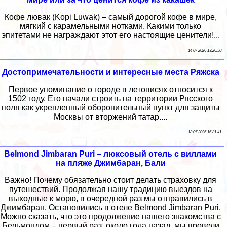
Кофе лювак (Kopi Luwak) – самый дорогой кофе в мире,
мягкий с карамельными нотками. Какими только
эпитетами не награждают этот его настоящие ценители!...
14 07 2026 13:26:50
Достопримечательности и интересные места Ряжска
Первое упоминание о городе в летописях относится к
1502 году. Его начали строить на территории Рясского
поля как укрепленный оборонительный пункт для защиты
Москвы от вторжений татар....
13 07 2026 16:31:41
Belmond Jimbaran Puri – люксовый отель с виллами
на пляже Джимбаран, Бали
Важно! Почему обязательно стоит делать страховку для
путешествий. Продолжая нашу традицию выездов на
выходные к морю, в очередной раз мы отправились в
Джимбаран. Остановились в отеле Belmond Jimbaran Puri.
Можно сказать, что это продолжение нашего знакомства с
Бельмондом – первый раз, около года назад, мы провели