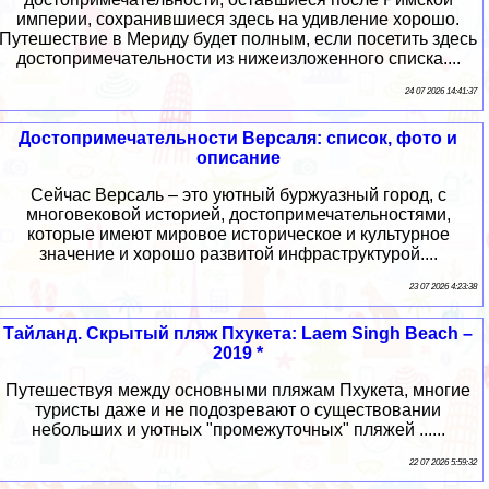
империи, сохранившиеся здесь на удивление хорошо.
Путешествие в Мериду будет полным, если посетить здесь
достопримечательности из нижеизложенного списка....
24 07 2026 14:41:37
Достопримечательности Версаля: список, фото и
описание
Сейчас Версаль – это уютный буржуазный город, с
многовековой историей, достопримечательностями,
которые имеют мировое историческое и культурное
значение и хорошо развитой инфраструктурой....
23 07 2026 4:23:38
Тайланд. Скрытый пляж Пхукета: Laem Singh Beach –
2019 *
Путешествуя между основными пляжам Пхукета, многие
туристы даже и не подозревают о существовании
небольших и уютных "промежуточных" пляжей ......
22 07 2026 5:59:32