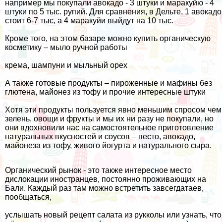
например мы покупали авокадо - 3 штуки и маракуйю - 4
штуки по 5 тыс. рупий. Для сравнения, в Дельте, 1 авокадо
стоит 6-7 тыс, а 4 маракуйи выйдут на 10 тыс.
Кроме того, на этом базаре можно купить органическую
косметику – мыло ручной работы
крема, шампуни и мыльный орех
А также готовые продукты – пироженные и мафины без
глютена, майонез из тофу и прочие интересные штуки
Хотя эти продукты пользуется явно меньшим спросом чем
зелень, овощи и фрукты и мы их ни разу не покупали, но
они вдохновили нас на самостоятельное приготовление
натуральных вкусностей
и соусов – песто, авокадо,
майонеза из тофу, живого йогурта и натурального сыра.
Органический рынок - это также интересное место
дислокации иностранцев, постоянно проживающих на
Бали. Каждый раз там можно встретить завсегдатаев,
пообщаться,
услышать новый рецепт салата из рукколы или узнать, что