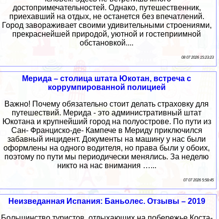
достопримечательностей. Однако, путешественник,
приехавший на отдых, не останется без впечатлений.
Город завораживает своими удивительными строениями,
прекраснейшей природой, уютной и гостеприимной
обстановкой....
08 07 2026 15:23:23
Мерида – столица штата Юкотан, встреча с
коррумпированной полицией
Важно! Почему обязательно стоит делать страховку для
путешествий. Мерида - это административный штат
Юкотана и крупнейший город на полуострове. По пути из
Сан- Франциско-де- Кампече в Мериду приключился
забавный инцидент. Документы на машину у нас были
оформлены на одного водителя, но права были у обоих,
поэтому по пути мы периодически менялись. За неделю
никто на нас внимания …...
07 07 2026 5:58:45
Неизведанная Испания: Баньолес. Отзывы – 2019
Большинство туристов, отдыхающих на побережье Коста-