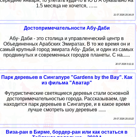
середине января, то улетать куда-то в Ю В А буквально на
1.5 месяца не хочется, …...
31 07 2026 20:34:19
Достопримечательности Абу-Даби
Абу- Даби - это столица и управленческий центр в
Объединенных Арабских Эмиратах. В то же время он и
самый крупный город эмирата Абу- Даби, и один из самых
продвинутых и современных городов планеты. С на......
30 07 2026 9:11:11
Парк деревьев в Сингапуре "Gardens by the Bay". Как
из фильма "Аватар"
Футуристические светящиеся деревья стали основной
достопримечательностью города. Рассказываем, где
находится парк деревьев в Сингапуре, и в какое время
лучше смотреть шоу деревьев ......
29 07 2026 20:10:22
Виза-ран в Бирме, бордер-ран или как остаться в