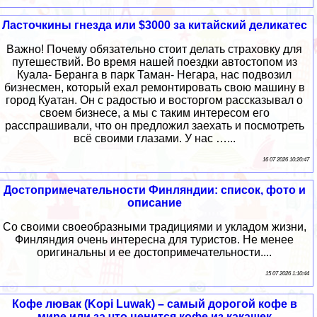
Ласточкины гнезда или $3000 за китайский деликатес
Важно! Почему обязательно стоит делать страховку для
путешествий. Во время нашей поездки автостопом из
Куала- Беранга в парк Таман- Негара, нас подвозил
бизнесмен, который ехал ремонтировать свою машину в
город Куатан. Он с радостью и восторгом рассказывал о
своем бизнесе, а мы с таким интересом его
расспрашивали, что он предложил заехать и посмотреть
всё своими глазами. У нас …...
16 07 2026 10:20:47
Достопримечательности Финляндии: список, фото и
описание
Со своими своеобразными традициями и укладом жизни,
Финляндия очень интересна для туристов. Не менее
оригинальны и ее достопримечательности....
15 07 2026 1:10:44
Кофе лювак (Kopi Luwak) – самый дорогой кофе в
мире или за что ценится кофе из какашек