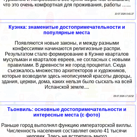
что это очень комфортная для проживания, работы …...
10 07 2026 0:41:37
Куэнка: знаменитые достопримечательности и
популярные места
Появляются новые законы, и между разными
конфессиями начинаются религиозные распри.
Результатом стало формирование в Куэнке кварталов
мусульман и кварталов евреев, не согласных с новыми
правилами. В древности же город процветал. Сюда
съезжалось множество архитекторов и художников,
которые возводили здесь неописуемой красоты дворцы,
здания, церкви, дома, каких нельзя было сыскать на всей
Испанской земле....
09 07 2026 17:16:52
Тьонвиль: основные достопримечательности и
интересные места (с фото)
Раньше город выполнял функцию императорской виллы.
Численность населения составляет около 41 тысячи
человек. Здесь не встретишь много