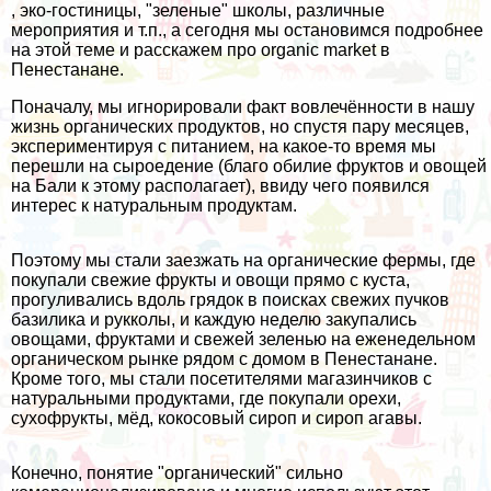
, эко-гостиницы, "зеленые" школы, различные
мероприятия и т.п., а сегодня мы остановимся подробнее
на этой теме и расскажем про organic market в
Пенестанане.
Поначалу, мы игнорировали факт вовлечённости в нашу
жизнь органических продуктов, но спустя пару месяцев,
экспериментируя с питанием, на какое-то время мы
перешли на сыроедение (благо
обилие фруктов
и овощей
на Бали к этому располагает), ввиду чего появился
интерес к натуральным продуктам.
Поэтому мы стали заезжать на
органические фермы
, где
покупали свежие фрукты и овощи прямо с куста,
прогуливались вдоль грядок в поисках свежих пучков
базилика и рукколы, и каждую неделю закупались
овощами, фруктами и свежей зеленью на еженедельном
органическом рынке рядом с домом в Пенестанане.
Кроме того, мы стали посетителями магазинчиков с
натуральными продуктами, где покупали орехи,
сухофрукты, мёд, кокосовый сироп и сироп агавы.
Конечно, понятие "органический" сильно