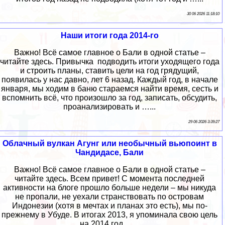
30 06 2026 11:18:10
Наши итоги года 2014-го
Важно! Всё самое главное о Бали в одной статье –
читайте здесь. Привычка подводить итоги уходящего года
и строить планы, ставить цели на год грядущий,
появилась у нас давно, лет 6 назад. Каждый год, в начале
января, мы ходим в баню стараемся найти время, сесть и
вспомнить всё, что произошло за год, записать, обсудить,
проанализировать и …...
29 06 2026 3:39:27
Облачный вулкан Агунг или необычный вьюпоинт в
Чандидасе, Бали
Важно! Всё самое главное о Бали в одной статье –
читайте здесь. Всем привет! С момента последней
активности на блоге прошло больше недели – мы никуда
не пропали, не уехали странствовать по островам
Индонезии (хотя в мечтах и планах это есть), мы по-
прежнему в Убуде. В итогах 2013, я упоминала свою цель
на 2014 год …...