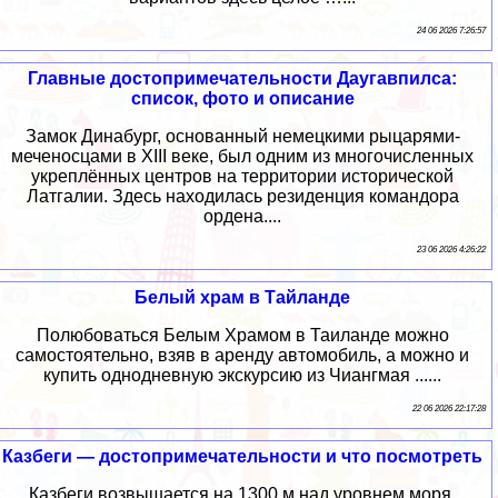
24 06 2026 7:26:57
Главные достопримечательности Даугавпилса:
список, фото и описание
Замок Динабург, основанный немецкими рыцарями-
меченосцами в XIII веке, был одним из многочисленных
укреплённых центров на территории исторической
Латгалии. Здесь находилась резиденция командора
ордена....
23 06 2026 4:26:22
Белый храм в Тайланде
Полюбоваться Белым Храмом в Таиланде можно
самостоятельно, взяв в аренду автомобиль, а можно и
купить однодневную экскурсию из Чиангмая ......
22 06 2026 22:17:28
Казбеги — достопримечательности и что посмотреть
Казбеги возвышается на 1300 м над уровнем моря.