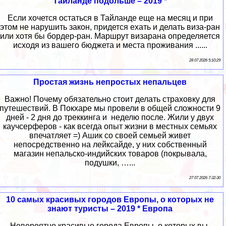
Тайланде подольше – 2019 *
Если хочется остаться в Тайланде еще на месяц и при
этом не нарушить закон, придется ехать и делать виза-ран
или хотя бы бордер-ран. Маршрут визарана определяется
исходя из вашего бюджета и места проживания ......
28 07 2026 5:10:29
Простая жизнь непростых непальцев
Важно! Почему обязательно стоит делать страховку для
путешествий. В Покхаре мы провели в общей сложности 9
дней - 2 дня до треккинга и неделю после. Жили у двух
каучсерферов - как всегда опыт жизни в местных семьях
впечатляет =) Ашик со своей семьей живет
непосредственно на лейксайде, у них собственный
магазин непальско-индийских товаров (покрывала,
подушки, …...
27 07 2026 7:32:30
10 самых красивых городов Европы, о которых не
знают туристы – 2019 * Европа
Невероятно красивые города Европы, о которых вы,