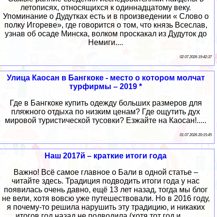
летописях, относящихся к одиннадцатому веку.
Упоминание о Дудутках есть и в произведении « Слово о
полку Игореве», где говорится о том, что князь Всеслав,
узнав об осаде Минска, волком проскакал из Дудуток до
Немиги....
02 07 2026 19:42:37
Улица Каосан в Бангкоке - место о котором молчат
турфирмы – 2019 *
Где в Бангкоке купить одежду больших размеров для
пляжного отдыха по низким ценам? Где ощутить дух
мировой туристической тусовки? Езжайте на Каосан!.....
01 07 2026 20:15:45
Наш 2017й – краткие итоги года
Важно! Всё самое главное о Бали в одной статье –
читайте здесь. Традиция подводить итоги года у нас
появилась очень давно, ещё 13 лет назад, тогда мы блог
не вели, хотя вовсю уже путешествовали. Но в 2016 году,
я почему-то решила нарушить эту традицию, и никаких
итогов год назад не подводила (хотя тот год и …...