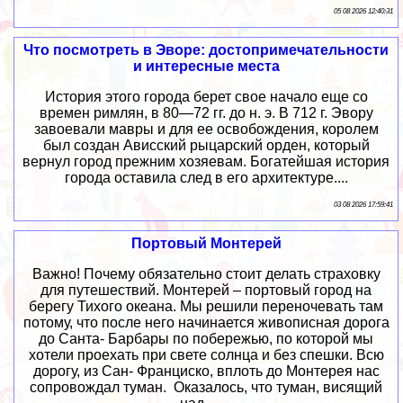
05 08 2026 12:40:31
Что посмотреть в Эворе: достопримечательности
и интересные места
История этого города берет свое начало еще со
времен римлян, в 80—72 гг. до н. э. В 712 г. Эвору
завоевали мавры и для ее освобождения, королем
был создан Ависский рыцарский орден, который
вернул город прежним хозяевам. Богатейшая история
города оставила след в его архитектуре....
03 08 2026 17:59:41
Портовый Монтерей
Важно! Почему обязательно стоит делать страховку
для путешествий. Монтерей – портовый город на
берегу Тихого океана. Мы решили переночевать там
потому, что после него начинается живописная дорога
до Санта- Барбары по побережью, по которой мы
хотели проехать при свете солнца и без спешки. Всю
дорогу, из Сан- Франциско, вплоть до Монтерея нас
сопровождал туман. Оказалось, что туман, висящий