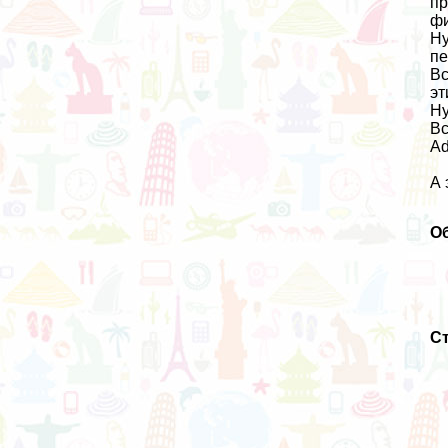
пр
фи
Ну
пе
Вс
эт
Ну
Вс
Ad
А 
Об
Ст