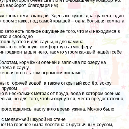
нутри которой очень светло и по-домашнему комфортно,
аз наоборот, благодаря им)
я кроватями в каждой. Здесь же кухня, два туалета, один
втором этаже, под самой крышей – одна большая комната
о зато есть полное ощущение того, что мы находимся в
егко и свободно
спользуются и для сауны, и для камина
 какую-то особенную, комфортную атмосферу
 ингредиенты для него, так что утром каждый нашёл себе
 болотам, кормёжки оленей и
заплыва по озеру на
 тела в сауну
оженная вот в таком огромном вигваме
ы с горячей водой, а также открытый костёр, вокруг
и прудом
о в нескольких метрах от пруда, вода в котором осенью
льзя, но для того, чтобы окунуться, места предостаточно,
 проголодались, наступило время ужина. Можно было
, с медвежьей шкурой на стене
сно! На горячее была лосятина с брусничным соусом,