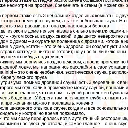
 первом этаже коттеджа расположена большая гостиная, в
же несмотря на простые, бревенчатые стены (а может как р
 первом этаже есть 3 небольших отдельных комнаты, с двум
 которых совмещён с душем, а также небольшая сауна. На 
десятью матрасами, вот она где настоящая берлога
ды из окон в доме нельзя назвать сильно впечатляющими, н
су – кругом сосны, воздух свежий, и дышится невероятно л
дом с домом – аккуратная поленница с дровами, которые и
мин в доме, кстати – это очень здорово, он создаёт уют и
втрак в коттедже никто не готовит, но у нас были включены
 кухне что-нибудь подходящее
хижину мы вернулись поздно вечером, а после прогулки по
рковной лодке
, мы направились расслаблять свои уставшие
а Inipi – это очень необычная, экзотическая сауна, распол
 берегу лесного пруда
утри чума, помимо дровяной сауны, есть 3 деревянных ванн
торого мы отдыхали в промежутке между сауной, ваннами 
 и самое главное, что вигвам с сауной расположен буквальн
чень бодрящая. У берега там не слишком глубоко, нырять не
 а при желании можно и поплавать, конечно
сле шикарного отдыха в сауне, когда мы все основательно
сидеть и у костра, но время поджимало,
к что мы сразу перебрались вот в аутентичный ресторанчик
кормили нас здесь до отвала, и самое главное – очень вку