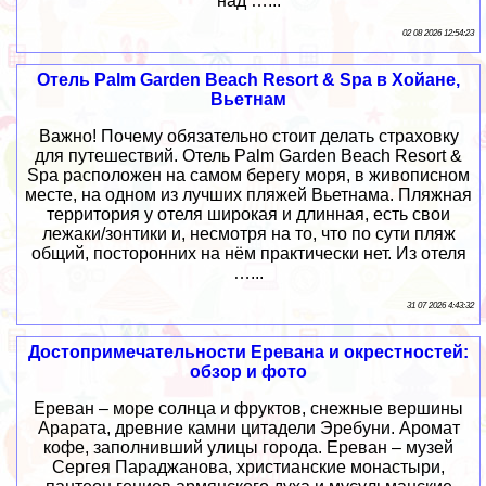
над …...
02 08 2026 12:54:23
Отель Palm Garden Beach Resort & Spa в Хойане,
Вьетнам
Важно! Почему обязательно стоит делать страховку
для путешествий. Отель Palm Garden Beach Resort &
Spa расположен на самом берегу моря, в живописном
месте, на одном из лучших пляжей Вьетнама. Пляжная
территория у отеля широкая и длинная, есть свои
лежаки/зонтики и, несмотря на то, что по сути пляж
общий, посторонних на нём практически нет. Из отеля
…...
31 07 2026 4:43:32
Достопримечательности Еревана и окрестностей:
обзор и фото
Ереван – море солнца и фруктов, снежные вершины
Арарата, древние камни цитадели Эребуни. Аромат
кофе, заполнивший улицы города. Ереван – музей
Сергея Параджанова, христианские монастыри,