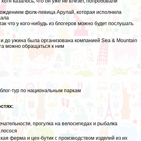
хотя казалось, что он уже не влезет, попробовали
вождением фолк-певица Арулай, которая исполнила
вала
ак что у кого-нибудь из блогеров можно будет послушать
у и до ужина была организована компанией
Sea & Mountain
га можно обращаться к ним
блог-тур по национальным паркам
стях:
чательности, прогулка на велосипедах и рыбалка
 лосося
ая ферма и цех-бутик с производством изделий из их