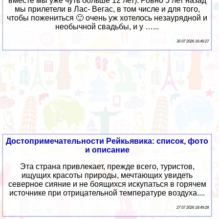
вместе мы уже чуть больше 12 лет). Ровно 5 лет назад
мы прилетели в Лас- Вегас, в том числе и для того,
чтобы пожениться 🙂 очень уж хотелось незаурядной и
необычной свадьбы, и у …...
30 07 2026 16:46:27
Достопримечательности Рейкьявика: список, фото
и описание
Эта страна привлекает, прежде всего, туристов,
ищущих красоты природы, мечтающих увидеть
северное сияние и не боящихся искупаться в горячем
источнике при отрицательной температуре воздуха....
27 07 2026 18:49:28