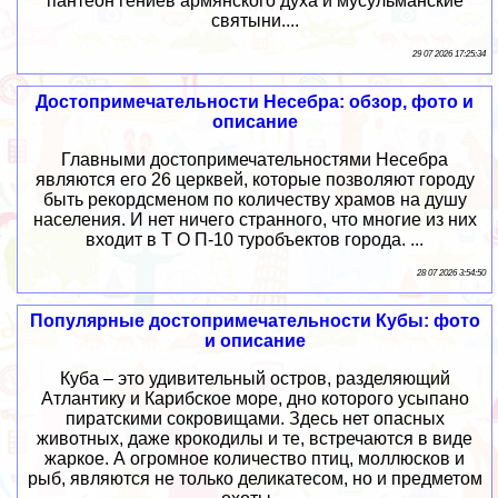
пантеон гениев армянского духа и мусульманские
святыни....
29 07 2026 17:25:34
Достопримечательности Несебра: обзор, фото и
описание
Главными достопримечательностями Несебра
являются его 26 церквей, которые позволяют городу
быть рекордсменом по количеству храмов на душу
населения. И нет ничего странного, что многие из них
входит в Т О П-10 туробъектов города. ...
28 07 2026 3:54:50
Популярные достопримечательности Кубы: фото
и описание
Куба – это удивительный остров, разделяющий
Атлантику и Карибское море, дно которого усыпано
пиратскими сокровищами. Здесь нет опасных
животных, даже крокодилы и те, встречаются в виде
жаркое. А огромное количество птиц, моллюсков и
рыб, являются не только деликатесом, но и предметом