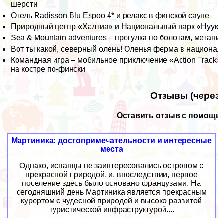
шерсти
Отель Radisson Blu Espoo 4* и релакс в финской сауне
Природный центр «Халтиа» и Национальный парк «Нуу
Sea & Mountain adventures – прогулка по болотам, метан
Вот ты какой, северный олень! Оленья ферма в национ
Командная игра – мобильное приключение «Action Trac
на костре по-фински
Отзывы (через
Оставить отзыв с помощь
Мартиника: достопримечательности и интересные
места
Однако, испанцы не заинтересовались островом с
прекрасной природой, и, впоследствии, первое
поселение здесь было основано французами. На
сегодняшний день Мартиника является прекрасным
курортом с чудесной природой и высоко развитой
туристической инфраструктурой....