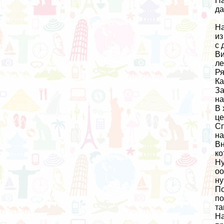
На
да
На
из
с 
Ви
ле
Ря
Ка
За
на
В 
це
Сп
на
Вн
ко
Ну
оо
ну
По
по
та
На