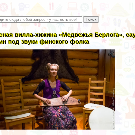
сная вилла-хижина «Медвежья Берлога», саун
ин под звуки финского фолка