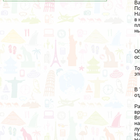
Ва
По
Н
в 
пл
ны
Об
ос
То
эт
В 
от
Ра
вр
Вп
на
лу
Но