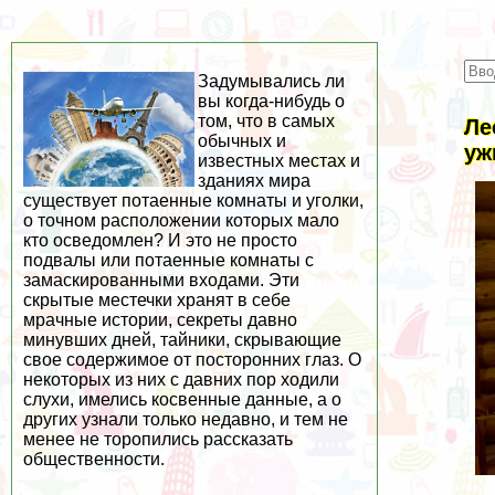
Задумывались ли
вы когда-нибудь о
том, что в самых
Ле
обычных и
уж
известных местах и
зданиях мира
существует потаенные комнаты и уголки,
о точном расположении которых мало
кто осведомлен? И это не просто
подвалы или потаенные комнаты с
замаскированными входами. Эти
скрытые местечки хранят в себе
мрачные истории, секреты давно
минувших дней, тайники, скрывающие
свое содержимое от посторонних глаз. О
некоторых из них с давних пор ходили
слухи, имелись косвенные данные, а о
других узнали только недавно, и тем не
менее не торопились рассказать
общественности.