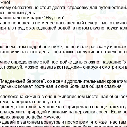
жно!
чему обязательно стоит делать страховку для путешествий
асыщенный день
национальном парке "Нууксио"
авно перешёл в не менее насыщенный вечер – мы отлично 
рять в пруд с холоднющей водой, а потом вкусно поужинал
о всём этом подробнее ниже, но вначале расскажу и покаж
тановились в этот день – она также заслуживает отдельног
чное определение этой постройке дать сложно, название "хи
о, пожалуй, можно назвать коттеджем– снаружи смотрится в
"Медвежьей берлоге", со всеми дополнительными кроватями
дельных комнат, гостиная и одна большая общая спальня
сположена хижина в очень живописном месте, над обрывом,
емя, наверняка очень уютно
рочем, с погодой нам повезло, пригревало солнце, так что
слаждались природой и видами на верхушки сосен. Если вер
чших видов во всём
Нууксио
 давайте заглянем вовнутрь и посмотрим, что ждёт нас там