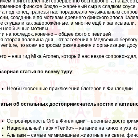
ичём приготовленная совершенно бесподобно, а на десерт, 
рменное финское блюдо – жаренный сыр в сладком соусе
 а под конец трапезы нас порадовала музыкальным сопро
сни, созданные по мотивам древнего финского эпоса Кале
е слушали как заворожённые, а многие ещё и записывали, т
и необычные мотивы
 и напоследок, конечно – общее фото с певицей
я вторая половина дня – от заселения в Медвежью берлог
venture
, по всем вопросам размещения и организации досу
это – наш гид Mika Aronen, который нас везде сопровождал,
зорная статья по всему туру:
Необыкновенные приключения блогеров в Финляндии – 
атьи об остальных достопримечательностях и активно
Остров-крепость Örö в Финляндии – военные достоприме
Национальный парк «Теийо» – катание на каноэ и уха из
Альпаки – самые мимимишные животные на свете, финск