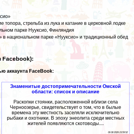
ксио»
ие топора, стрельба из лука и катание в церковной лодке
альном парке Нууксио, Финляндия
k» в национальном парке «Нууксио» и традиционный обед
 Facebook):
ю аккаунта FaceBook:
Знаменитые достопримечательности Омской
области: список и описание
Раскопки стоянки, расположенной вблизи села
Черноозерье, свидетельствует о том, что в былые
времена эту местность заселяли исключительно
рыбаки и охотники. В эпоху энеолита среди местных
жителей появляются скотоводы....
06 08 2026 23:59:52